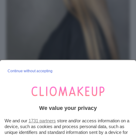
Continue without accepting
Credits: @v.ritualsparrucchieri via Instagram -
Look liscissimo
We value your privacy
TAGLIO LUNGO MOSSO E
We and our
1731 partners
store and/or access information on a
device, such as cookies and process personal data, such as
TEXTURIZZATO
unique identifiers and standard information sent by a device for