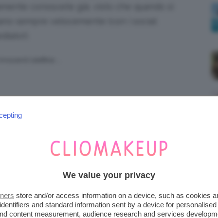
ramente conoscete già, visto che quando si
colano sempre velocemente (con i social
iato!).
nnocenti stellline…
 ne abbia più di 20
cepting
atuatissimo Johnny Deep!
We value your privacy
tners
store and/or access information on a device, such as cookies 
ana, che ha creato anche una sua linea di
identifiers and standard information sent by a device for personalised
 and content measurement, audience research and services developm