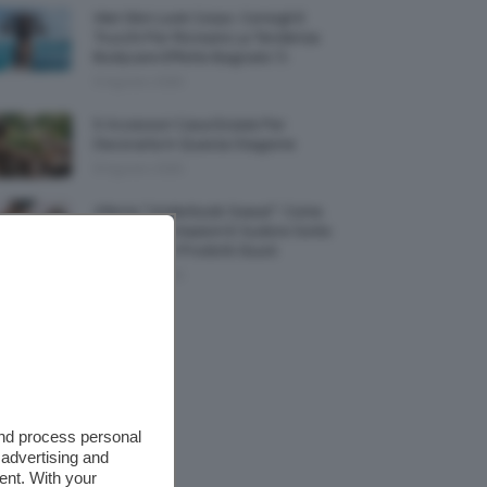
Wet Skin Look Corpo: Consigli E
Trucchi Per Ricreare La Tendenza
Bodycare Effetto Bagnato 💦
9 Agosto 2026
5 Accessori Casa Estate Per
Decorarla In Questa Stagione
8 Agosto 2026
Allerta “Underboob Sweat”: Come
Prevenire Irritazioni E Sudore Sotto
Il Seno Con I Prodotti Giusti
8 Agosto 2026
and process personal
 advertising and
ent. With your