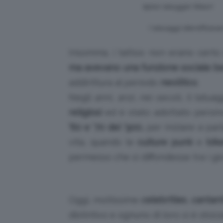
tipico tatuggio Maori
I tatuaggi identificava
Insomma, i tattoo non erano certo
ma avevano una funzione sociale be
addirittura al periodo
neolitico
.
Negli anni, anzi, nei secoli, il tatu
religiosi
ed è stato adottato persin
’60 e ’70 del ‘900,
per iniziare a par
vita, quando le
culture punk
e
bik
permesso che si diffondesse tra i gio
Oggi, moltissime
celebrities
,
cantant
distintivo e ognuno di loro si è sbizza