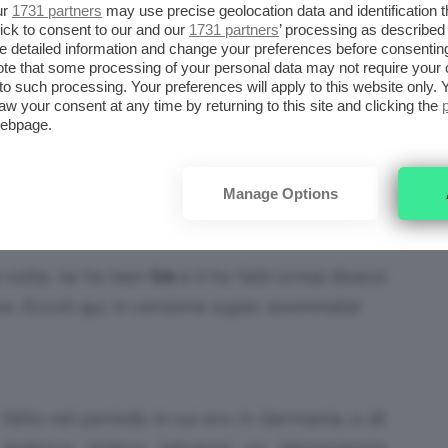
ur
1731 partners
may use precise geolocation data and identification 
ick to consent to our and our
1731 partners
’ processing as described 
detailed information and change your preferences before consenting
te that some processing of your personal data may not require your 
gio è un modo di esprimersi
, di
dire qulcosa di
t to such processing. Your preferences will apply to this website only
osa che fa parlare di sé. C’è chi lo fa per
aw your consent at any time by returning to this site and clicking the
webpage.
ona
, di un
momento
della propria vita o più
parte del corpo con un disegno più o meno
a. Un bel tweet o una bella foto su Instagram
Manage Options
a volta, ne ho ben
tre
e li ho fatti ormai diversi
o. Eccoli qui, in versione super zoommata!
 fatto nel periodo in cui ero in Germania, a 18