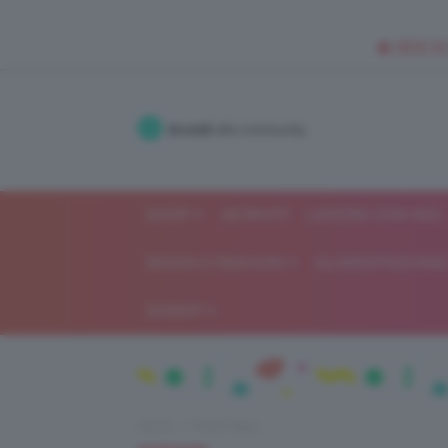
🥥 NEW IN
Accedi
alla community
SHOP
ISCRIVITI
LAVORA CON NOI
MODA E FASHION
ALIMENTAZIONE 
GOSSIP
Home
Trend Topic