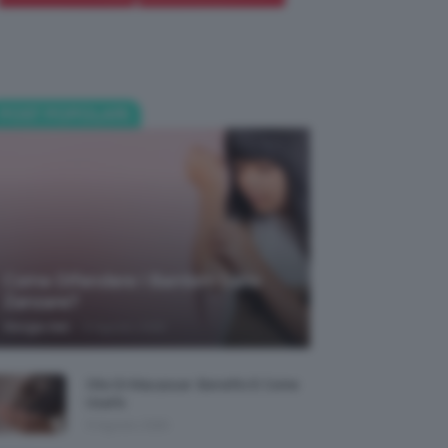
POST POPOLARI
Come Difendere I Bambini Dalle
Zanzare?
-
Giorgia Asti
9 Agosto 2026
Olio Di Macassar: Benefici E Come
Usarlo
9 Agosto 2026