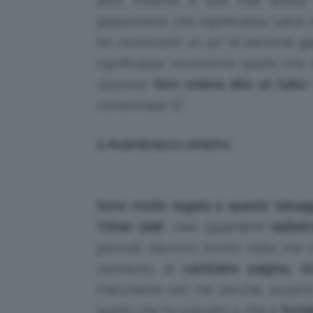
anni, insieme a una miai amica
giapponese che significasse ‘pace 
ho conosciuto un po’ di persone gia
significasse veramente quello che
ripsosta!
Non voleva dire un tubo
!
comunnque 🙂
2-
Avambracco sinistro:
Sono molto legata a questo tatuag
‘Other side’
, cioè, (guardare)
dall’alt
periodo davvero brutto nella mia 
momento di
cambiare pagina, ric
importante per me perché, proprio
quello che ho passato e che è
fond