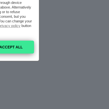
through device
above. Alternatively
 or to refuse
consent, but you
. You can change your
privacy policy
button
ACCEPT ALL