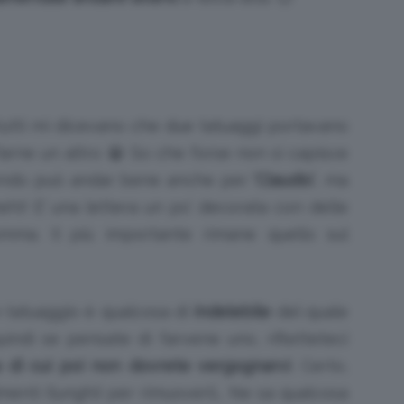
tutti mi dicevano che due tatuaggi portavano
arne un altro 😀 So che forse non si capisce
endo può andar bene anche per
‘Claudio’
, ma
eh)! E’ una lettera un po’ decorata con delle
somma. Il più importante rimane quello sul
 tatuaggio è qualcosa di
indelebile
del quale
uindi se pensate di farvene uno, rifletteteci
 di cui poi non dovrete vergognarvi
. Certo,
menti (lunghi) per rimuoverli… Ne sa qualcosa