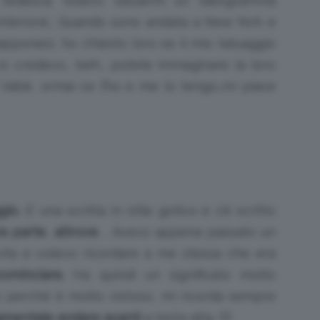
 tedesca. Volevo tatuarmi un ideogramma
interiore’… Quando sono andata a New York e
pponesi, ho chiesto loro se il mio tatuaggio
 io credevo… beh… potete immaginare la loro
 Vabè, ormai ce l’ho e me lo tengo…mi piace
gio.
E’ una scritta in stile gotico e c’è scritto
ra parte
,
altrove
, . Avevo appena passato un
vita e volevo ricordare a me stessa che era
ominciare.
Ha quindi un significato molto
 perché è molto vistoso, mi ricorda sempre
amentale andare avanti
a testa alta. 🙂