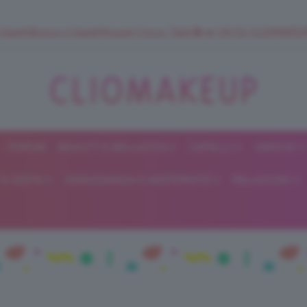
 SuperStrucco e SuperMousse Cocco Tiarè 🌺 ➡️ VAI SU CLIOMAK
FORUM
BEAUTY E BELLEZZA
CAPELLI
UNGHIE
ClioMakeUp
E DIETA
GRAVIDANZA E MATERNITÀ
RELAZIONI
Blog