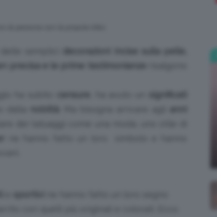
;)
no le persone con la propria tribù
 delle semplici
decorazioni incise sulla pelle,
n precisa e le prime testimonianze
risalgono
aggio ha subito
censure
, ha avuto un
significati
o dalla
nobiltà
. Ma bisogna arrivare agli
anni
lare dei tatuaggi come una moda, uno stile di
er
ne hanno fatto un loro simbolo e hanno
vani.
i
e
sportivi
ne hanno fatto un loro segno
rrito con quelli più originali e colorati. Ecco