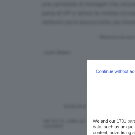
una carrellata di immagini che sicu
parla di VIP e tattoo le notizia cir
network poi è ancora tutto più immed
Rihanna e le sue i
Justin Bieber!
Angelina Jolie, pare
Continue without ac
Megan Fox
Un giovanissimo e t
brutto brutto lui…eh? 😀
We and our
1731 par
Kat Von D, make-up artist e tatuatrice americ
cosmetici!
data, such as unique 
content, advertising