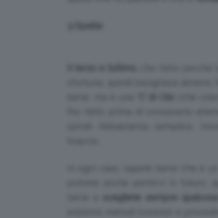
3-Spalla:
Il terzo e l’ultimo.
L’ho fatto perché 
sfortuna, quindi bisognava almeno f
bene, ma è una
‘C’ di Clio
(che vol
l’ho fatto prima di conoscerlo eheh
spirali. Abbastanza semplice, in
braccio.
In ogni caso, sapete bene che è un
potrete anche pentirvi in futuro, q
bene e
scegliete sempre qualcosa
esistono metodi (costosi) e procedi