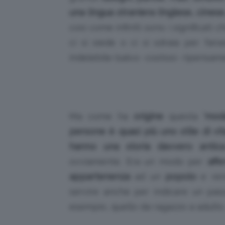
una lingua straniera (inglese, cines
così come infiniti sono i significati
ci si siede o ci si sdraia per far
indelebile (salvo -costosi- ripensam
Ma come ha
origine
questa
‘moda
persone è quasi più uno stile di vit
hanno una storia davvero antic
ovviamente. Era un modo per
affe
appartenenza
ad un
popolo
e rend
servire anche per indicare un pas
esempio, quello da ragazzo a adulto