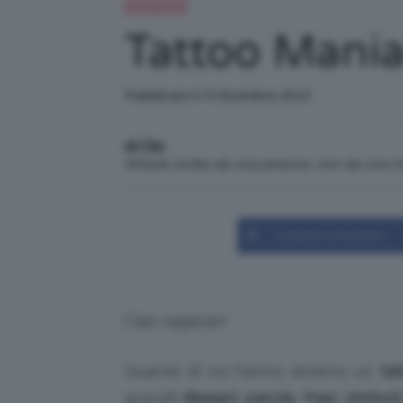
Trend Topic
Tattoo Mania!
Pubblicato il: 9 Dicembre 2013
di Clio
Articolo scritto da una persona, non da una 
Condividi su Facebook
Ciao ragazze!
Quante di voi hanno almeno un
ta
grandi)
disegni
,
parole
,
frasi
,
simboli