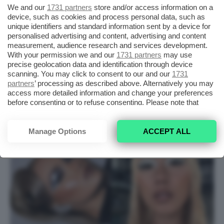
We and our
1731 partners
store and/or access information on a
Validissime alleate per realizzare queste
device, such as cookies and process personal data, such as
tipologie di look sono le
matite occhi a lunga
unique identifiers and standard information sent by a device for
personalised advertising and content, advertising and content
tenuta
che si prestano alla realizzazione di
measurement, audience research and services development.
linee precise ed hanno una durata super.
With your permission we and our
1731 partners
may use
precise geolocation data and identification through device
scanning. You may click to consent to our and our
1731
COME METALLO FUSO SULLA
partners
’ processing as described above. Alternatively you may
access more detailed information and change your preferences
PALPEBRA: MAKE-UP OCCHI
before consenting or to refuse consenting. Please note that
METALLIZATI
some processing of your personal data may not require your
consent, but you have a right to object to such processing. Your
preferences will apply to this website only. You can change
Manage Options
ACCEPT ALL
Salva
your preferences or withdraw your consent at any time by
returning to this site and clicking the
privacy policy
button at the
bottom of the webpage.