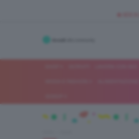
🥥 NEW IN
Accedi
alla community
SHOP
ISCRIVITI
LAVORA CON NOI
MODA E FASHION
ALIMENTAZIONE 
GOSSIP
Home
Capelli