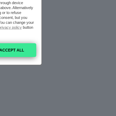
through device
above. Alternatively
 or to refuse
consent, but you
. You can change your
privacy policy
button
ACCEPT ALL