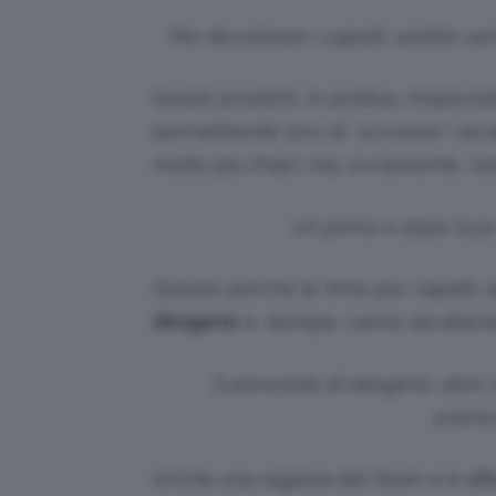
Per decolorare i capelli, andate sem
Questi prodotti, in pratica, rimpicci
permettendo loro di
“scivolare”
via d
molto più chiari, ma, ovviamente, non
Un prima e dopo l’uso
Questo perché le tinte per capelli,
idrogeno
e, dunque, vanno ad altera
Il perossido di idrogeno, altro 
scienc
Anche una ragazza del Team si è aff