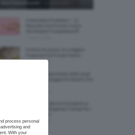
-
Maria Teresa Moschillo
8 Agosto 2026
Creme Mani Protettive ✨ 12
Riparatrici Da Provare Contro
Secchezza E Screpolature🔝
7 Agosto 2026
Profumi Al Limone 🍋 Le Migliori
Fragranze Da Provare Subito
7 Agosto 2026
Borse Di Paglia Estate 2026, Quali
Portarsi In Spiaggia Per Essere Chic
E Comode
7 Agosto 2026
La French Pedicure In Estate È La
Nail Art Più Elegante E Trendy Per I
Nostri Piedini
and process personal
7 Agosto 2026
 advertising and
ent. With your