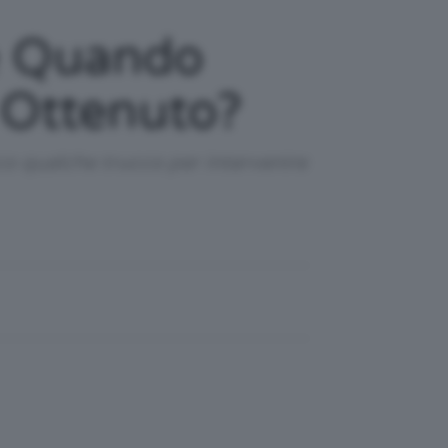
re Quando
 Ottenuto?
cco qualche trucco per intervenire