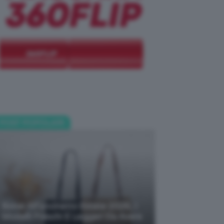
POST POPOLARI
Borse All’uncinetto Estate 2026, I
Modelli Freschi E Leggeri Da Avere