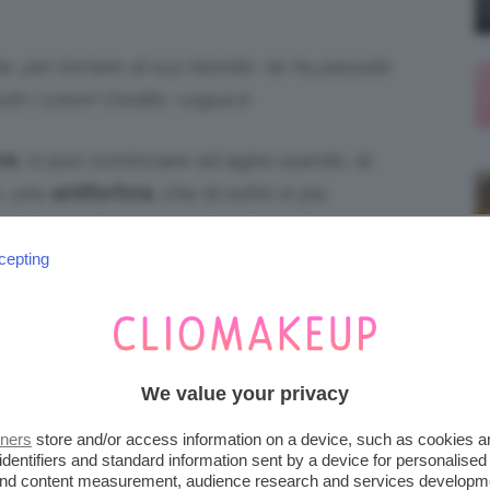
 per tornare al suo biondo, ne ha passate
tti i colori! Credits. vogue.it
re
, si può cominciare ad agire usando, al
o, uno
antiforfora
, che di solito è più
, mescolandolo con un cucchiaio di
, entro circa 6-8 lavaggi, il colore comincerà
cepting
to farebbe normalmente.
: donnaglamour.it
We value your privacy
miscele realizzabili con prodotti che non
tners
store and/or access information on a device, such as cookies 
fero e nella dispensa di tutte noi:
limone,
identifiers and standard information sent by a device for personalised
lare
limone
e
balsamo
creando un composto
 and content measurement, audience research and services developm