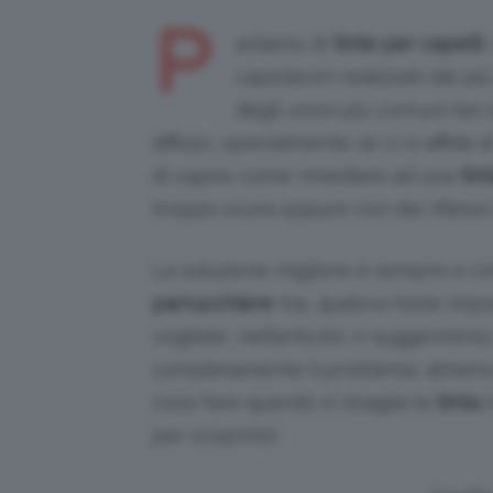
P
arliamo di
tinte per capelli
capolavori realizzati dai più
degli
errori più comuni
nel r
diffuso, specialmente se ci si affida a
di capire come rimediare ad una
tin
troppo scura oppure con dei rifless
La soluzione migliore è sempre e c
parrucchiere
ma, qualora foste impos
vogliate, nell’articolo vi suggerirem
completamente il problema, almeno 
cosa fare quando si sbaglia la
tinta
i
per scoprirlo!