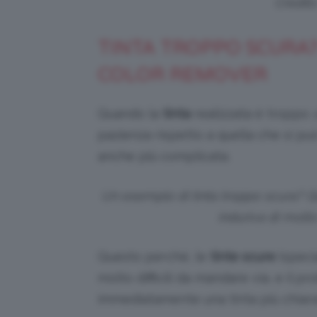
Credits
TINTA TROPPO SCURA?
COLOR REMOVER
Quando la
tinta
realizzata è troppo
s
pazienza rispetto a quella che si pu
anche più complicata.
Un esempio di tinta troppo scura? Qu
induriva di molto
Questo perché, le
tinte scure
(speci
molto difficili da mandare via, e il p
immediatamente una tinta più chiara