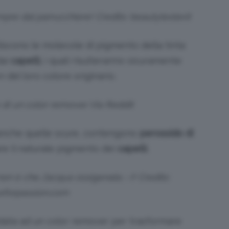
pre dal parrucchiere! Credits: beautytester.it
oliscono le molecole di pigmento della tinta
ai
capelli,
i quali risulteranno sicuramente
 del loro colore originario.
 di un color remover. Via Reddit
 anche quelle scure, contengono
perossido di
re il naturale pigmento dei
capelli.
non è che…l’acqua ossigenata ;-)! Credits:
eforpassion.com
idata ad un color remover per trasformare