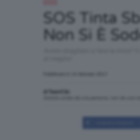
Capelli
SOS Tinta Sb
Non Si È Sod
Avete sbagliato a fare la tinta? 
al meglio!
Pubblicato il: 13 Gennaio 2017
di TeamClio
Articolo scritto da una persona, non da una 
Condividi su Facebook