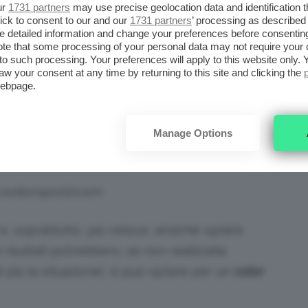
ur
1731 partners
may use precise geolocation data and identification 
a (magari potenziandone l’effetto avvolgendo
ick to consent to our and our
1731 partners
’ processing as described 
detailed information and change your preferences before consenting
schiarirà leggermente i
capelli.
te that some processing of your personal data may not require your 
t to such processing. Your preferences will apply to this website only
ts: checucino.it
aw your consent at any time by returning to this site and clicking the
webpage.
 stesso effetto lavando i capelli con
olio
e
i rimedi non saranno miracolosi, ma vi
Manage Options
ù in fretta!
 contemporist.com
 e, soprattutto, più veloce, anziché optare
i risultati potrebbero, se non realizzata
più la situazione), si può optare per un
color