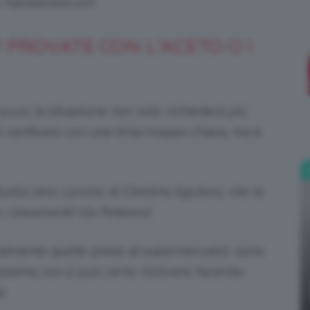
: hairadvisor.com
;)
 PROVATE CON L’ACETO O I
cura
, la situazione non solo richiederà più
ò verificare con una tinta troppo chiara, ma è
ella nero corvino di Christina Aguilera, che le
 i lineamenti! Via Pinterest
almente quelle prese al supermercato), sono
roblema
non
si può certo risolvere facendo
!