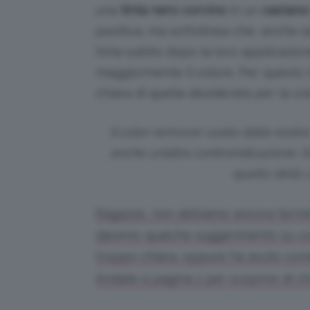
una
tinta nero corvino
in un
castano
positiva, ma sottolinea che, anche s
tinta subito dopo la loro applicazion
maggiormente il colore. Per questo 
chiara di quella desiderata per la c
Il color remover usato dalla nostra
anche un’altra controindicazione: l’
quello dello 
Ragazze, non abbiamo ancora terminat
daremo qualche suggerimento su cos
troppo chiara, oppure ha avuto come r
Andate a pagina 2 per scoprire di che