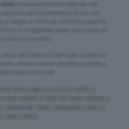
 scuro
: la sua esperienza è stata più che
e questi prodotti permettono di fare una
e, il capello è molto più sensibile e assorbe
motivo, è consigliabile usare una nuance più
olorazione successiva!
 “cavia” del Team è il Color Oops, il quale ha
odore, che può risultare fastidioso e simile a
zolfo! Prezzo: circa 12€
o! Nella pagina successiva, infatti, vi
a fare quando la tinta che avete ottenuto è
isultato dei riflessi verdognoli o rossicci!
 cosa si tratta!