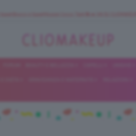
 SuperStrucco e SuperMousse Cocco Tiarè 🌺 ➡️ VAI SU CLIOMAK
FORUM
BEAUTY E BELLEZZA
CAPELLI
UNGHIE
ClioMakeUp
E DIETA
GRAVIDANZA E MATERNITÀ
RELAZIONI
Blog