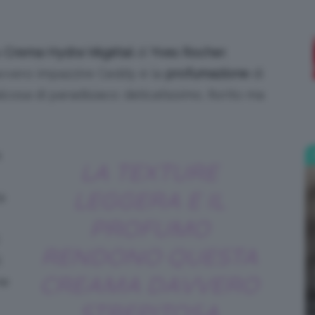
;)
a
Crema Hydra Végétal
di
Yves Rocher
.
davvero impazzire Ceddy è la
profumazione
di
osa di paradisiaco: delicatissimo, fiorito ma
a
LA TEXTURE
LEGGERA E IL
a
PROFUMO
RENDONO QUESTA
CREAMA DAVVERO
ne
STREPITOSA