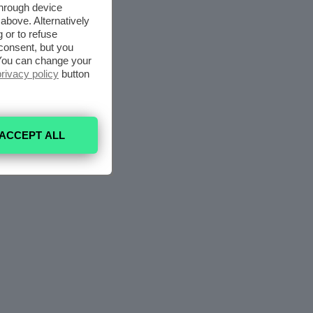
through device
above. Alternatively
 or to refuse
consent, but you
. You can change your
privacy policy
button
ACCEPT ALL