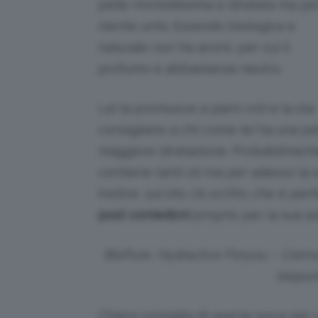
pelle morbidissima e idratata ma pe
niente unta. Essendo biologica e
naturale non ha aromi, per cui il
profumo è abbastanza neutro.
Lei la promuove a pieni voti e la sta
consigliano a chi come lei ha una pe
maggiore idratazione. Probabilmente
contiene tanti oli ma per adesso la 
Inoltre, sul sito c’è scritto che è p
post comedoni
proprio per la sua az
BioPure, Hydractive Foryou – Crema 
biopur
Chiara consiglia di usarne poca per 