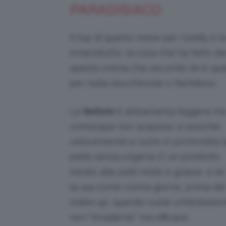
PARADISIACO
Il top di questo mese per Ceddy è l
Innanzitutto, la cosa che ha fatto 
questa crema che secondo lei è qualc
per nulla stucchevole o fastidioso.
La
texture
è abbastanza leggera m
comunque non acquosa, si assorbe
velocemente e nutre in profondità l
pelle senza ungerla. E’ un prodotto
mirato alle pelli miste e grasse, e lei
la usa come crema giorno, prima del
make-up, quando vuole un’idratazio
non “invadente” ma efficace.