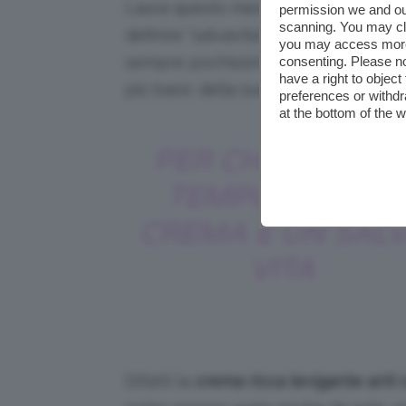
Laura questo mese ha deciso di inser
permission we and o
scanning. You may cl
definire “salvavita”. Per lei questo 
you may access more 
sempre pochissimo tempo da dedicare 
consenting. Please no
have a right to objec
più basic della sua
beauty routine
.
preferences or withdr
at the bottom of the 
PER CHI HA POC
TEMPO QUESTA
CREMA È UN SAL
VITA
Difatti la
crema ricca levigante anti