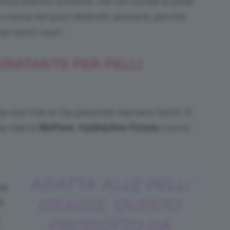
nza ulteriori prodotti, ma non lucida la pelle
a crema nel post dedicato al brand, perché
ei nostri cuori.
DRATANTE PER PELLI
a viso che le sta piacendo davvero tanto. Si
la marca
BioPure
,
Hydractive Foryou
crema
ADATTA ALLE PELLI
la
GRASSE, QUESTO
i
PRODOTTO HA