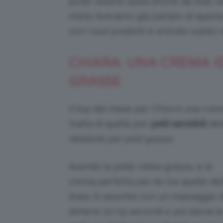
poter essere usata anche da sola, se
mista. Avevamo già parlato di quest
con i suoi prodotti è entrato subito n
CHIARA: UNA CREMA I
GRASSE
Il top del mese per Chira è una crem
tratta di quella per
pelli sensibili
del
idratante per pelli grasse
.
Avendo la pelle mista-grassa, è la
crema perfetta per lei tra quelle del
linea. Si assorbe con un massaggio d
almeno 10/15 secondi e poi lascia la