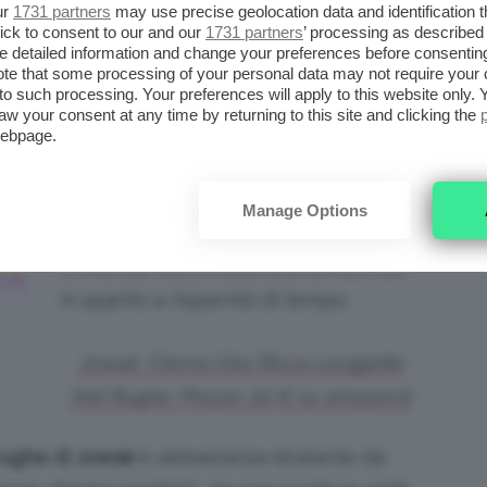
ire tra i suoi
TOP
un prodotto che lei ama
ur
1731 partners
may use precise geolocation data and identification 
ick to consent to our and our
1731 partners
’ processing as described 
mese è stato molto frenetico e ha avuto
detailed information and change your preferences before consenting
alla skincare: di fatto è regredita al livello
te that some processing of your personal data may not require your 
t to such processing. Your preferences will apply to this website only
aw your consent at any time by returning to this site and clicking the
webpage.
L’ha “salvata” la crema di
, che è
Jowaè
O
un prodotto davvero di “
minima spesa
Manage Options
massima resa
” ove per minima spesa
si intende sia a livello economico, sia
VA
in quanto a risparmio di tempo.
Jowaé, Crema Viso Ricca Levigante
Anti Rughe. Prezzo: 20 € su amazon.it
 rughe di Jowaè
è abbastanza idratante da