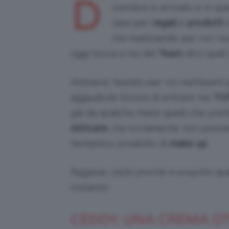
D
icembre è arrivato e in q
idee
per
regali
e
prodotti
c
sta realizzando per voi i su
oggi tocca a noi del
Team
dirvi quali
Abbiamo testato per voi moltissimi p
aggiudicati l’onore di entrare nei
TOP
già da qualche mese quelli che pref
skincare,
ma ovviamente non possiam
fantastico prodotto di
make up
.
Ragazze, siete pronte a scoprire qua
Iniziamo!
CEDDY: UNA CREMA O