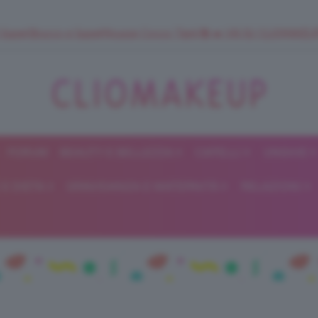
 SuperStrucco e SuperMousse Cocco Tiarè 🌺 ➡️ VAI SU CLIOMAK
FORUM
BEAUTY E BELLEZZA
CAPELLI
UNGHIE
ClioMakeUp
E DIETA
GRAVIDANZA E MATERNITÀ
RELAZIONI
Blog