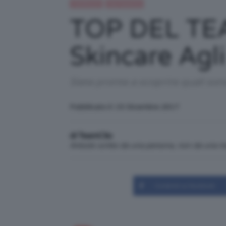
TEAMCLIO
Top TeamClio
TOP DEL TEA
Skincare Agli
Siete pronte a scoprire quali so
Pubblicato il: 15 Dicembre 2017
di TeamClio
Articolo scritto da una persona, non da una 
Condividi su Facebook