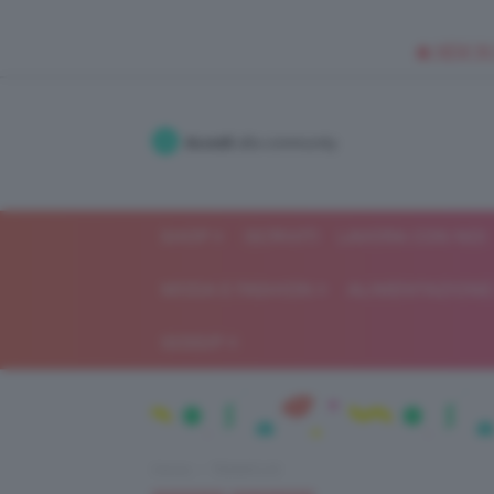
🥥 NEW IN
Accedi
alla community
SHOP
ISCRIVITI
LAVORA CON NOI
MODA E FASHION
ALIMENTAZIONE 
GOSSIP
Home
TEAMCLIO