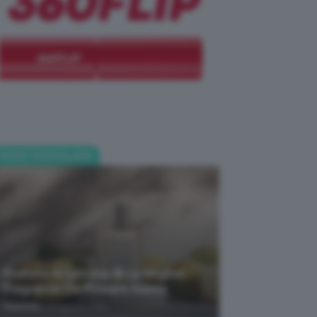
POST POPOLARI
Profumi Al Limone 🍋 Le Migliori
Fragranze Da Provare Subito
-
TeamClio
7 Agosto 2026