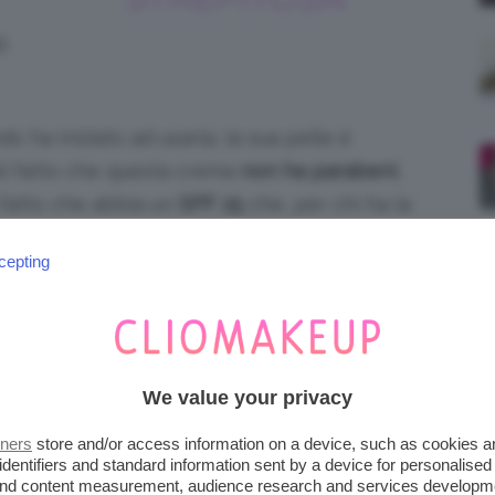
.
ha iniziato ad usarla, la sua pelle è
el fatto che questa crema
non ha parabeni
,
 fatto che abbia un
SPF 25
che, per chi ha la
entale, o per chi vuole prevenire i segni
cepting
LVAVITA PER CHI HA POCO
We value your privacy
tners
store and/or access information on a device, such as cookies 
identifiers and standard information sent by a device for personalised
 and content measurement, audience research and services developm