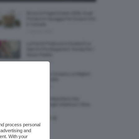
Borse Di Paglia Estate 2026, Quali
Portarsi In Spiaggia Per Essere Chic
E Comode
7 Agosto 2026
La French Pedicure In Estate È La
Nail Art Più Elegante E Trendy Per I
Nostri Piedini
7 Agosto 2026
Tinta Labbra Coreana, Le Migliori
Da Provare ORA
7 Agosto 2026
Recensione Maschera Viso
Sephora Idrogel Vitamina C Glow
Mask
and process personal
 advertising and
ent. With your