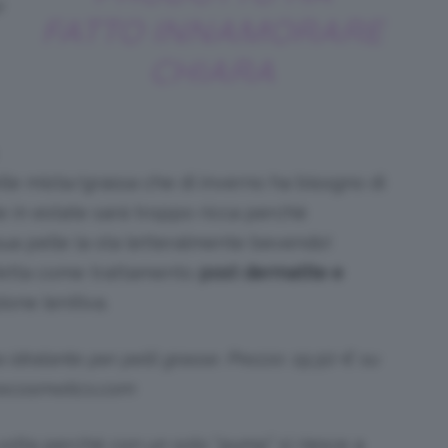
r
FATTO INNAMORARE
CHIARA
lle mista/grassa che di inverno ha bisogno di
 in estate sarà troppo ricca perchè
sua pelle la sta letteralmente bevendo!
erfetta come trattamento
post dermatite e
ione lenitiva.
idratante per pelli grasse. Prezzo: 19,50 € su
ecosmetics.com
volta perché con un solo “pump” si riesce a