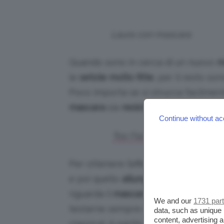
Laura con mascara
Quando sono in cerca di un nuovo
m
le
setole molto fitte
, per il resto s
Poco importa se si strucca facilment
mascara
sia
resistente
! 😄
Continue without ac
Too Faced, Better Than Sex
Per ottenere l’effetto desiderato
uti
e poi quello
allungante
(che applico 
riguarda il
mascara volumizzante
da 
We and our
1731 par
testarne sempre nuovi) è il
Better 
data, such as unique 
content, advertising
classica). A parità, o forse con un liv