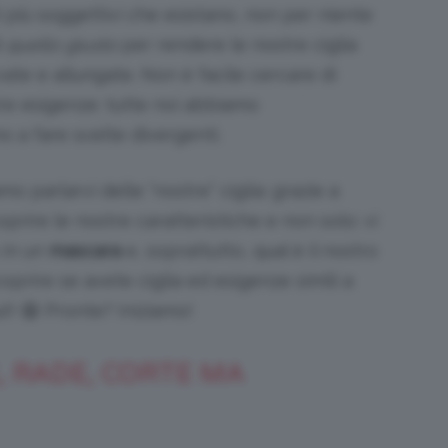
 più soggettivi che esistano, non per niente
i
quello giusto
per rendere le nostre ciglia
vate e allungate. Non è facile cercare di
Bellezza
tre esigenze: tutte noi abbiamo
o a fare scelte divergenti.
 parlarvi delle “nostre” ciglia: grazie a
oprire le nostre caratteristiche e non solo: vi
e
 in un
mascara
e, soprattutto, qual è il nostro
coprire se avete ciglia ed esigenze simili a
!! 😄 Pronte? Iniziamo!
Makeup
, RADE, CORTE MA