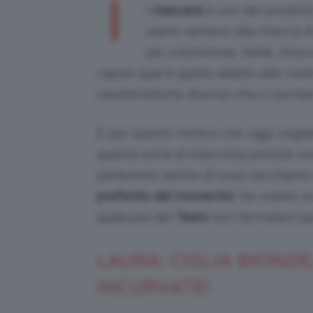
I
l
mascara
è uno dei prodotti
siamo sempre alla ricerca d
più voluminose, belle, incur
capire qual è quello adatto alle nos
caratteristiche diverse che ci portan
È per questo motivo che oggi vogliamo
questa sorta di intervista potrete sc
parleremo anche di cosa cerchiamo
preferito del momento
! Se volete s
qualcuna del
Team
non fermatevi qui
LAURA: CIGLIA BIONDE
INCURVATE!