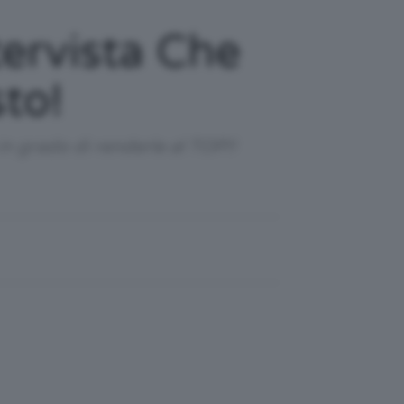
ervista Che
to!
in grado di renderle al TOP!!