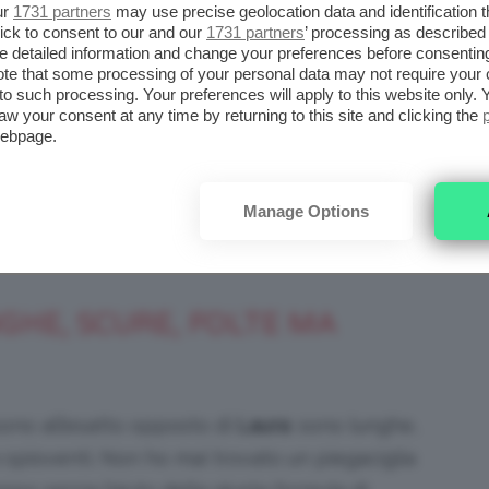
ur
1731 partners
may use precise geolocation data and identification 
ick to consent to our and our
1731 partners
’ processing as described 
detailed information and change your preferences before consenting
te that some processing of your personal data may not require your 
 Prezzo: 33,50€ su Sephora.it
t to such processing. Your preferences will apply to this website only
aw your consent at any time by returning to this site and clicking the
webpage.
l
Grandiôse
di
Lancôme
: a differenza di quello
no frequentemente e, di conseguenza, mi dura
Manage Options
do abbastanza fluido, non si secca nel
GHE, SCURE, FOLTE MA
sono all’esatto opposto di
Laura
: sono lunghe,
spioventi. Non ho mai trovato un piegaciglia