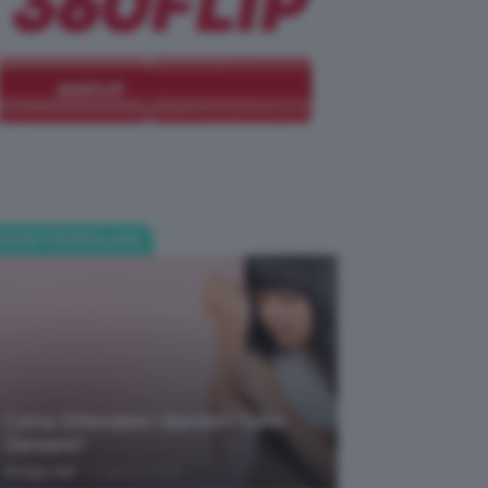
POST POPOLARI
Come Difendere I Bambini Dalle
Zanzare?
-
Giorgia Asti
9 Agosto 2026