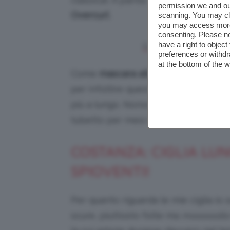
permission we and o
Overcurl
.
scanning. You may cl
you may access more 
consenting. Please no
Lancôme, Grandiôse.
have a right to objec
preferences or withdr
at the bottom of the 
Come
mascara allungante
mi piace i
per infoltire questo lo utilizzo me
più a lungo. Nonostante tutto, essen
tubetto per mesi e mesi!!
COSTANZA: CIGLIA LUN
SPIOVENTI!
Per quanto riguarda le mie ciglia io 
scure, piuttosto folte ma
mooooolto