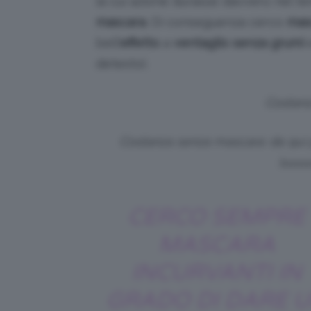
la cui azione durasse davvero nel te
mascara
. Di conseguenza cerco
masc
bell’
effetto
a
ventaglio senza grumi
e
detesto).
Costan
Costanza senza mascara: da qui p
luuuu
CERCO SEMPRE
MASCARA
INCURVANTI IN
GRADO DI DARE 