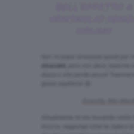
BELL’EFFETTO A
VENTAGLIO SENZ
GRUMI!
Non mi piace stressarle quindi per m
struccare
, però non deve neanche e
sbava o che perde piccoli “frammenti
giusto equilibrio! 😉
Givenchy, Noir Interd
Attualmente mi sto trovando molto 
incurva, raggiunge tutte le ciglia e 