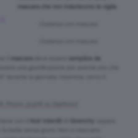
mascara che non induriscono le ciglia
.
A
Costanza con mascara
Costanza con mascara
e il
mascara
deve essere
semplice da
ssere una giustificazione per averne uno che
” durante la giornata. Insomma, cerco il
it. Prezzo: 31,50€ su Sephora.it
bene con il
Noir Interdit
di
Givenchy
: separa,
le fa belle senza grumi. Non si staccano