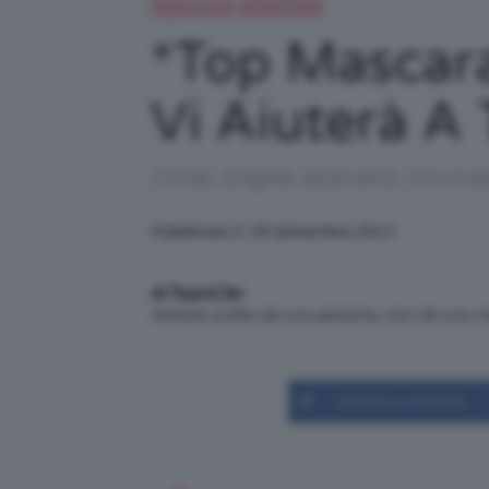
IN EVIDENZA
Top TeamClio
*Top Mascara
Vi Aiuterà A 
Corte, lunghe, spioventi, incurva
Pubblicato il: 18 Settembre 2017
di TeamClio
Articolo scritto da una persona, non da una 
Condividi su Facebook