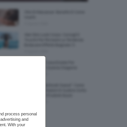
Olio Di Macassar: Benefici E Come
Usarlo
9 Agosto 2026
Wet Skin Look Corpo: Consigli E
Trucchi Per Ricreare La Tendenza
Bodycare Effetto Bagnato 💦
9 Agosto 2026
5 Accessori Casa Estate Per
Decorarla In Questa Stagione
8 Agosto 2026
Allerta “Underboob Sweat”: Come
Prevenire Irritazioni E Sudore Sotto
Il Seno Con I Prodotti Giusti
8 Agosto 2026
and process personal
 advertising and
ent. With your