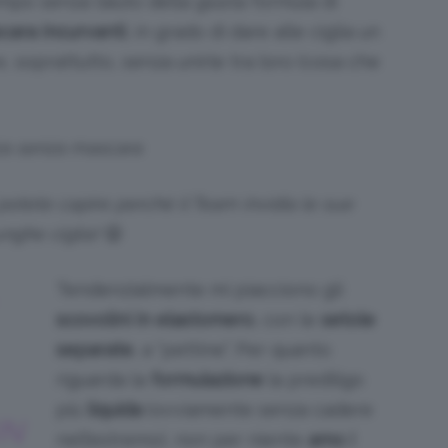
mpo senza l’aiuto della giusta formula di
ara incurvanti
, in grado di dare alle ciglia un
, soprattutto, senza unirle tra loro (cosa che
za senza mascara
otete capire perché il Team invidia le sue
nghe ciglia!
😜
Tendenzialmente mi piacciono gli
scovolini in elastomero
, con le
setole
separate
, a “pettine”. Per quanto
riguarda la
formulazione
la prediligo
più
liquida
(ovviamente senza cadere
UN
nell’estremo), non per niente
amo i