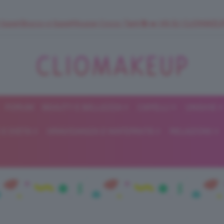
 SuperStrucco e SuperMousse Cocco Tiarè 🌺 ➡️ VAI SU CLIOMAK
FORUM
BEAUTY E BELLEZZA
CAPELLI
UNGHIE
ClioMakeUp
E DIETA
GRAVIDANZA E MATERNITÀ
RELAZIONI
Blog