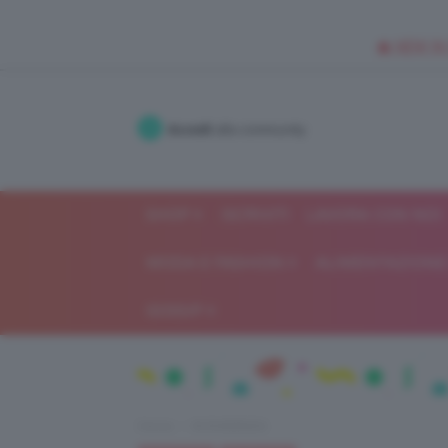
🥥 NEW IN
Accedi
alla community
SHOP
ISCRIVITI
LAVORA CON NOI
MODA E FASHION
ALIMENTAZIONE 
GOSSIP
Home
IN EVIDENZA