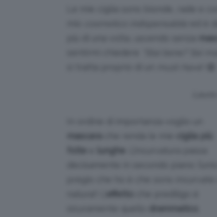
Le mie ciglia sono bionde, rade e co
mio
cosmetico indispensabile
ed è d
più di una volta, uscendo senza
mas
sentirmi chiedere
“Stai bene? Sei m
si tratta proprio di un
must-have
! 😄
Laura
In ordine di importanza voglio un
mascara
che renda le mie
ciglia più
folte
e
lunghe
. L’incurvatura passa
decisamente in secondo piano: l’uni
pregio che ho è che sono incurvate 
natura!! L’
effetto
che prediligo è
sicuramente quello
drammatico
.