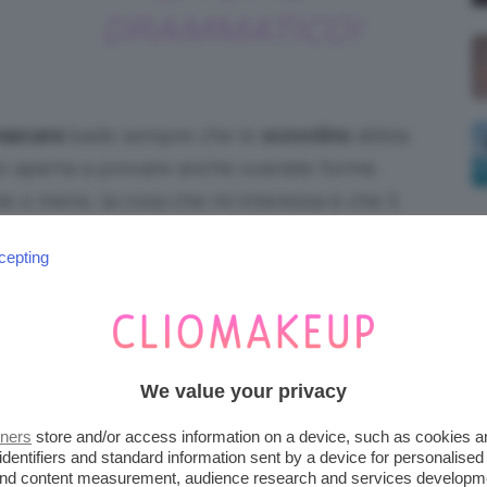
DRAMMATICO!
ascara
bado sempre che lo
scovolino
abbia
ono aperta a provare anche svariate forme.
e o meno, la cosa che mi interessa è che il
cepting
 Mascara. Prezzo: 25€ su Sephora.it
lizzo due mascara diversi
, il primo per
infoltire
solo nella metà più esterna). Per quanto
We value your privacy
anni il mio preferito (anche se continuo a
tners
store and/or access information on a device, such as cookies 
Than Sex
di
Too Faced
(nella versione
identifiers and standard information sent by a device for personalised
 and content measurement, audience research and services developm
ello leggermente inferiore, c’è il
Dior Iconic