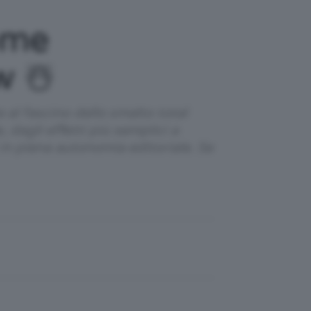
ome
w ☃️
 al fascino dello smalto total
 dagli effetti più semplici a
i in piena autonomia editoriale. Se