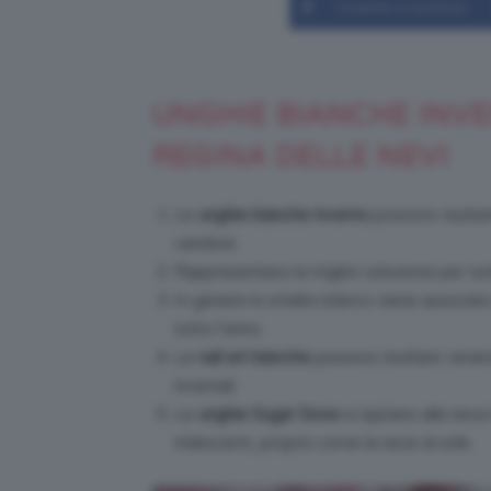
Condividi su Facebook
UNGHIE BIANCHE INVE
REGINA DELLE NEVI
Le
unghie bianche inverno
possono risultar
candore.
Rappresentano la miglior soluzione per tu
In genere lo smalto bianco viene associato
tutto l’anno.
Le
nail art bianche
possono risultare veram
invernali.
Le
unghie Sugar Snow
si ispirano alla neve
iridescenti, proprio come la neve al sole.