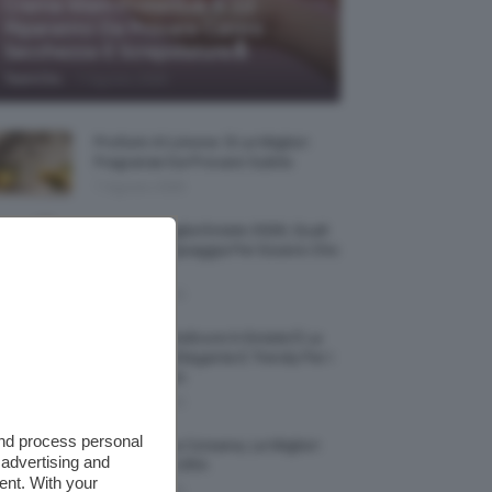
Creme Mani Protettive ✨ 12
Riparatrici Da Provare Contro
Secchezza E Screpolature🔝
-
TeamClio
7 Agosto 2026
Profumi Al Limone 🍋 Le Migliori
Fragranze Da Provare Subito
7 Agosto 2026
Borse Di Paglia Estate 2026, Quali
Portarsi In Spiaggia Per Essere Chic
E Comode
7 Agosto 2026
La French Pedicure In Estate È La
Nail Art Più Elegante E Trendy Per I
Nostri Piedini
7 Agosto 2026
and process personal
Tinta Labbra Coreana, Le Migliori
 advertising and
Da Provare ORA
ent. With your
7 Agosto 2026