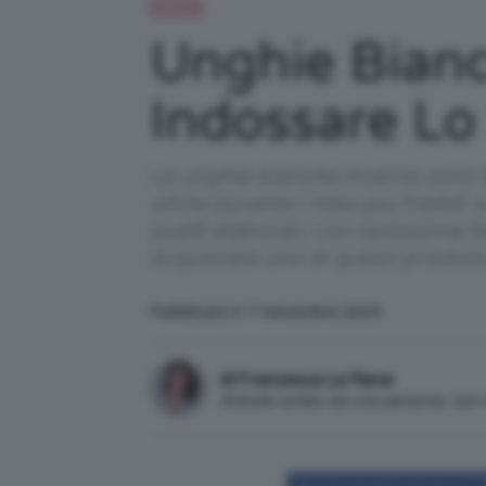
Unghie
Unghie Bianc
Indossare Lo
Le unghie bianche inverno sono la
white durante i mesi più freddi: s
quelli elaborati, con tantissime f
acquistate uno di questi prodot
Pubblicato il: 7 Novembre 2024
di Francesca La Rana
Articolo scritto da una persona, no