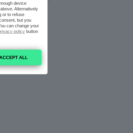
through device
above. Alternatively
 or to refuse
consent, but you
. You can change your
privacy policy
button
ACCEPT ALL