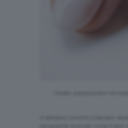
Credits: @drybylondon Via Ins
Vi abbiamo convinto a lasciare, alme
tipicamente invernali, come il nero, il