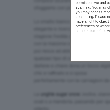
complice sicuramente l’abbronzatura
permission we and o
sfoggiamo con piacere per contrasta
scanning. You may cl
you may access more 
consenting. Please no
Lo smalto bianco, però, è davvero
have a right to objec
preferences or withdr
elegante e ricercato anche durante 
at the bottom of the 
stagione fredda: prima di tutto colo
con la massima coprenza le unghie 
poi riesce ad abbinarsi bene con
qualsiasi tipo di carnagione. Alle pell
diafane e chiare dona un tocco algi
chic e raffinato e si sposa
perfettamente con le carnagioni da 
Le
unghie sugar snow
, inoltre, sta
ovali o a mandorla, passando per que
stiletto.