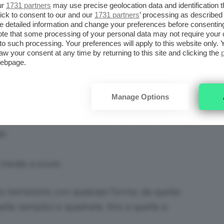
 e anche i vari
look total white
, o quasi, che
ur
1731 partners
may use precise geolocation data and identification 
re il caldo.
ick to consent to our and our
1731 partners
’ processing as described 
detailed information and change your preferences before consenting
te that some processing of your personal data may not require your 
t to such processing. Your preferences will apply to this website only
LE UNGHIE SUGAR
aw your consent at any time by returning to this site and clicking the
la
webpage.
SNOW DONANO A
ra
e
QUALSIASI
Manage Options
CARNAGIONE
i
do
medie a scure.
nno benissimo con qualsiasi forma, da quelle
lle semplici e quadrate, fino a quelle a