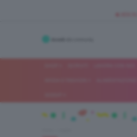
🥥 NEW IN
Accedi
alla community
SHOP
ISCRIVITI
LAVORA CON NOI
MODA E FASHION
ALIMENTAZIONE 
GOSSIP
Home
Unghie