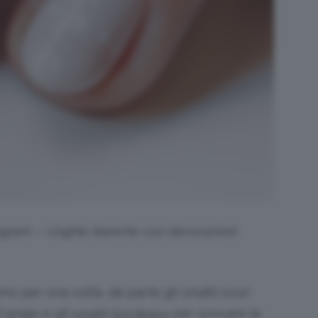
tagram – Unghie bianche con decorazioni
no per una volta, da parte gli smalti scuri
 grigio e gli
per provare le
smalti bordeaux