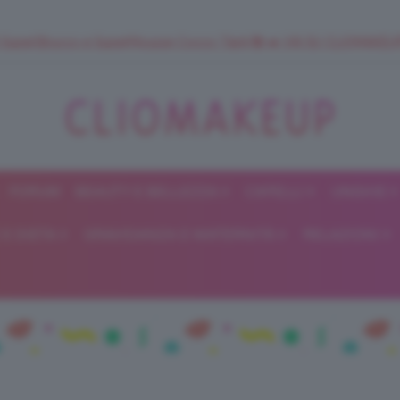
 SuperStrucco e SuperMousse Cocco Tiarè 🌺 ➡️ VAI SU CLIOMAK
FORUM
BEAUTY E BELLEZZA
CAPELLI
UNGHIE
ClioMakeUp
E DIETA
GRAVIDANZA E MATERNITÀ
RELAZIONI
Blog