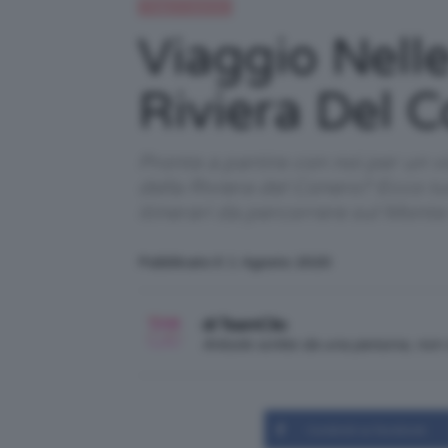
Viaggi e vacanze
Viaggio Nell
Riviera Del C
Pronte a partire con noi per un v
della Riviera del Conero? Ecco tut
itinerari da percorrere sul Monte
Pubblicato il: 1 Agosto 2020
di TeamClio
Articolo scritto da una persona, no
Condividi su Facebook