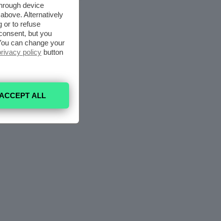
through device
above. Alternatively
 or to refuse
consent, but you
. You can change your
privacy policy
button
ACCEPT ALL