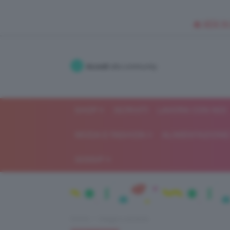
🥥 NEW IN
Accedi
alla community
SHOP
ISCRIVITI
LAVORA CON NOI
MODA E FASHION
ALIMENTAZIONE 
GOSSIP
Home
Viaggi e vacanze