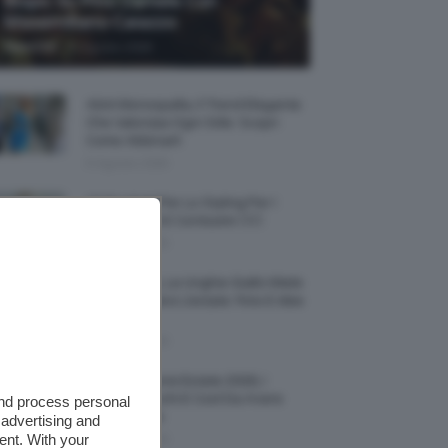
Biopic Su Pino Daniele Con
Massimiliano Caiazzo
-
TeamClio
6 Agosto 2026
Abiti Monospalla, Il Trend Elegante
Che Valorizza Ogni Stile: Scopri
Come Abbinarli
6 Agosto 2026
15 Prodotti Per Lo Styling Per I
Capelli Corti E Cortissimi 💇🏻‍♀️
6 Agosto 2026
Honey Nails, Le Unghie Giallo Miele
Che Dominano L’estate: Foto E Idee
Nail Art
6 Agosto 2026
Vestiti Lingerie Estate 2026, I
Modelli Freschi E Cool Da Avere
and process personal
Nell’armadio
 advertising and
ent. With your
6 Agosto 2026