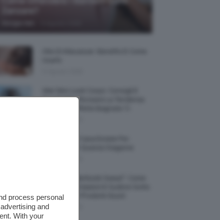
Come Difendere I Bambini Dalle
Zanzare?
-
Giorgia Asti
9 Agosto 2026
Olio Di Macassar: Benefici E Come
Usarlo
9 Agosto 2026
Wet Skin Look Corpo: Consigli E
Trucchi Per Ricreare La Tendenza
Bodycare Effetto Bagnato 💦
9 Agosto 2026
5 Accessori Casa Estate Per
Decorarla In Questa Stagione
8 Agosto 2026
Allerta “Underboob Sweat”: Come
Prevenire Irritazioni E Sudore Sotto
Il Seno Con I Prodotti Giusti
and process personal
 advertising and
8 Agosto 2026
ent. With your