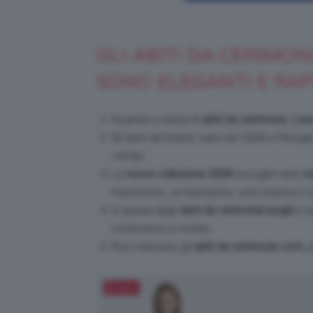
GLI ABITI DA CERIMON
SONO ELEGANTI E RAF
Quando si tratta di
abiti da cerimonia
,
Luis
Gli abiti del brand, nato nel 1928 a Perugia
i tempi
La
nuova collezione 2026
accoglie tanti
mo
matrimonio, un battesimo, una cresima o 
Si spazia dagli
abiti da cerimonia lunghi
a q
come pizzo e ruches.
Non mancano gli
abiti da cerimonia corti
, 
Salva