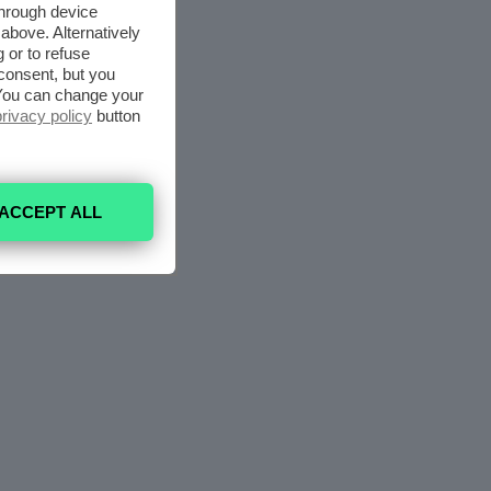
through device
above. Alternatively
 or to refuse
consent, but you
. You can change your
privacy policy
button
ACCEPT ALL