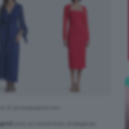
;)
ono di @luisaspagnoli.com
agnoli
sono un concentrato di eleganza,