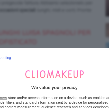
i e pregevole fattura. Abbiamo selezionato per
occasioni speciali
: lunghi, midi e corti. Pronte
UNGHI LUISA SPAGNOLI PER
OFISTICATO
monia Luisa Spagnoli 2026
accoglie tantissimi
cepting
randi occasioni. La palette colori è
re vivide e brillanti oppure più cupe e
 stagioni.
We value your privacy
tners
store and/or access information on a device, such as cookies 
identifiers and standard information sent by a device for personalised
 and content measurement, audience research and services developm