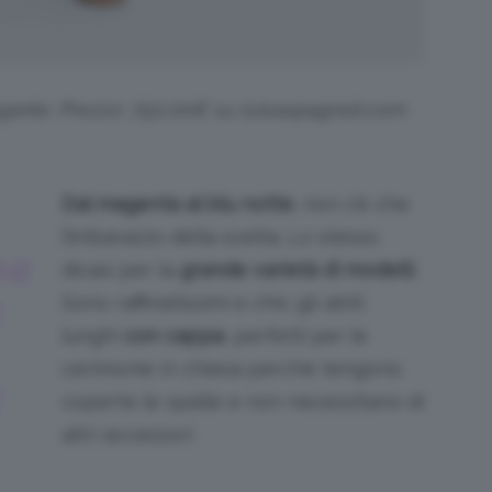
egante. Prezzo: 750,00€ su luisaspagnoli.com
Dal magenta al blu notte
, non c’è che
l’imbarazzo della scelta. Lo stesso
HI
dicasi per la
grande varietà di modelli
.
Sono raffinatissimi e chic gli abiti
lunghi
con cappa
, perfetti per le
cerimonie in chiesa perché tengono
coperte le spalle e non necessitano di
altri accessori.