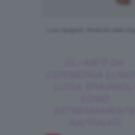
Luisa Spagnoli, Predicato Abito El
GLI ABITI DA
CERIMONIA LUNG
LUISA SPAGNOLI
SONO
ESTREMAMENTE
RAFFINATI