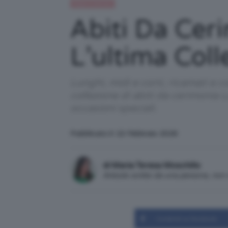
Moda e fashion
Abiti Da Cer
L’ultima Coll
Lunghi, midi e corti, ricamati e 
collezione di abiti da cerimonia
occasioni speciali.
Pubblicato il: 22 Febbraio 2026
di Maria Teresa Moschillo
Articolo scritto da una persona, no
Condividi su Facebook