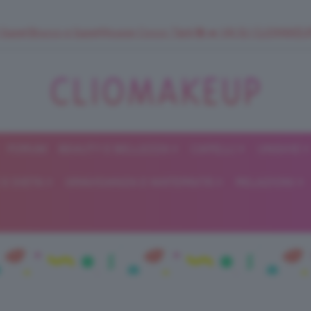
 SuperStrucco e SuperMousse Cocco Tiarè 🌺 ➡️ VAI SU CLIOMAK
FORUM
BEAUTY E BELLEZZA
CAPELLI
UNGHIE
ClioMakeUp
E DIETA
GRAVIDANZA E MATERNITÀ
RELAZIONI
Blog