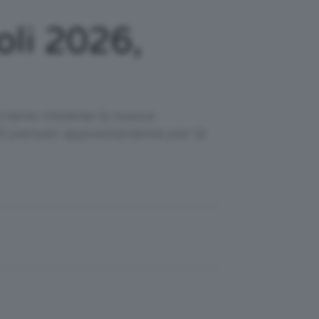
oli 2026,
opriamo insieme la nuova
li pensati appositamente per le