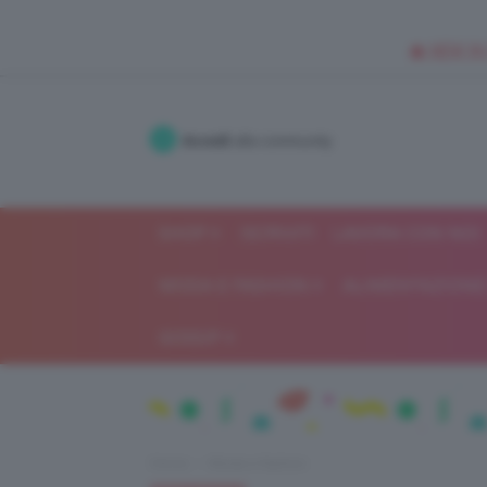
🥥 NEW IN
Accedi
alla community
SHOP
ISCRIVITI
LAVORA CON NOI
MODA E FASHION
ALIMENTAZIONE 
GOSSIP
Home
Moda e fashion