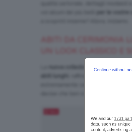
qualità sartoriale, dettagli modaiol
voi alcuni dei più belli
per le vostre 
a scoprirli insieme? Allora, iniziamo.
ABITI DA CERIMONIA L
UN LOOK CLASSICO E S
La
nuova collezione di abiti da ceri
Continue without ac
abiti lunghi
, raffinati e adatti alle g
estremamente variegata, con sfumatu
decise che ben si adattano a tutte le
Salva
We and our
1731 par
data, such as unique 
content, advertising