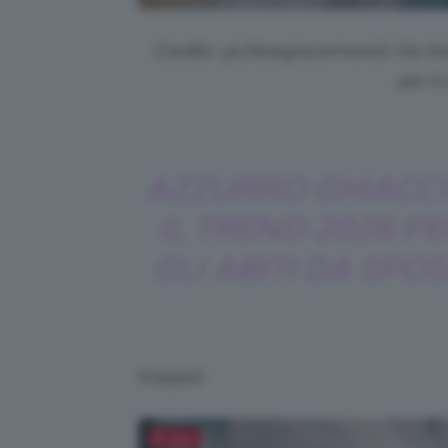
Credits: @chloegracemoretz Via Inst
per il
AZZURRO GHIACCI
IL TREND 2026 PE
GLI ABITI DA SPO
troppo).
Salva