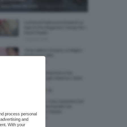
-
Maria Teresa Moschillo
7 Agosto 2026
La French Pedicure In Estate È La
Nail Art Più Elegante E Trendy Per I
Nostri Piedini
7 Agosto 2026
Tinta Labbra Coreana, Le Migliori
Da Provare ORA
7 Agosto 2026
Recensione Maschera Viso
Sephora Idrogel Vitamina C Glow
Mask
Je So’ Pazzo: Cosa Aspettarsi Dal
Biopic Su Pino Daniele Con
Massimiliano Caiazzo
and process personal
6 Agosto 2026
 advertising and
ent. With your