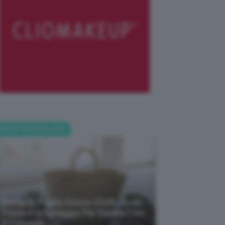
POST POPOLARI
Borse Di Paglia Estate 2026, Quali
Portarsi In Spiaggia Per Essere Chic
E Comode