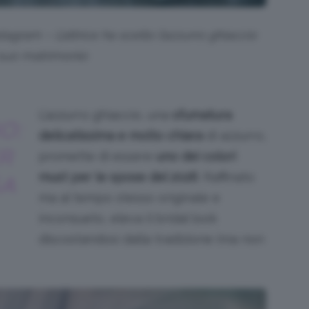
agram – L’attrice ha scelto l’azzurro ghiaccio
 suo matrimonio
L’azzurro ghiaccio, una
sfumatura
O:
delicatissima e molto chiara
di azzurro,
R
promette di essere
uno dei colori
must per le spose del 2026
. Raffinato
SA
ma al tempo stesso originale e
inconsueto, eleva il bridal look
discostandosi dalla tradizione (ma non