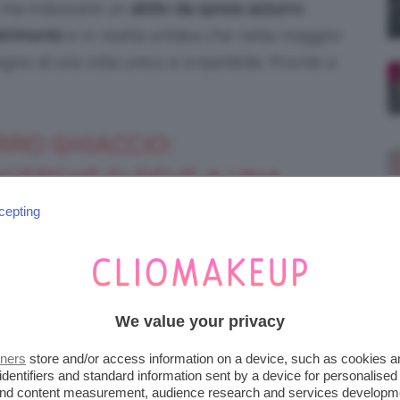
, ma indossare un
abito da sposa azzurro
trimonio
è in realtà un’idea che nella maggior
egno di uno stile unico e irripetibile. Pronte a
RRO GHIACCIO:
ICERCHE SI DEVE A UNA
cepting
seriamente la tradizione di
indossare
rio matrimonio. L’attrice, lo scorso
o d’amore sposando la compagna di lunga
We value your privacy
lto un meraviglioso
abito da sposa azzurro
tners
store and/or access information on a device, such as cookies 
n breve tempo, ha fatto registrare
identifiers and standard information sent by a device for personalised
 and content measurement, audience research and services developm