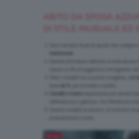
ABITO DA SPOSA AZZU
DI STILE INUSUALE ED
Sono sempre di più le spose che scelgon
matrimonio
.
Questa sfumatura delicata ricorda alcune
stesso si rifà al suggestivo immaginario de
Tanti i modelli tra cui poter scegliere, dall’
a
linea
ad A
, più scivolato e pulito.
Cristalli e ricami
impreziosiscono anche il pi
raffinatezza e glamour, tra riflettenze e ba
Questa tonalità di azzurro, al contrario di
praticamente a tutte.
Salva