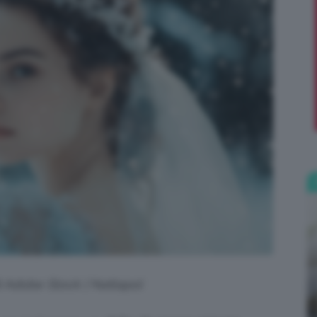
;)
di Adobe Stock | Nattapol