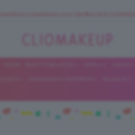
 SuperStrucco e SuperMousse Cocco Tiarè 🌺 ➡️ VAI SU CLIOMAK
FORUM
BEAUTY E BELLEZZA
CAPELLI
UNGHIE
ClioMakeUp
E DIETA
GRAVIDANZA E MATERNITÀ
RELAZIONI
Blog