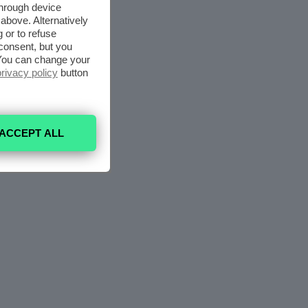
through device
above. Alternatively
 or to refuse
consent, but you
. You can change your
privacy policy
button
ACCEPT ALL