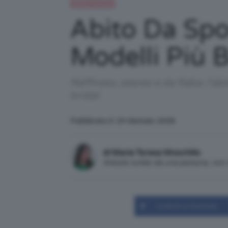
Moda e fashion
Abito Da Spo
Modelli Più B
Raffinato, etereo e da fiaba: l'
bridal.
Pubblicato il: 24 Gennaio 2026
di Maria Teresa Moschillo
Articolo scritto da una persona, no
Condividi su Facebook