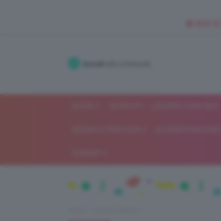
🥥 NEW IN
Accedi
alla community
SHOP
ISCRIVITI
LAVORA CON NOI
MODA E FASHION
ALIMENTAZIONE 
GOSSIP
Home
Moda e fashion