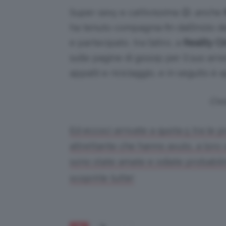
Super sexy e cattivissima 😉: anche
ha tenuto compagnia fin dall’inizio de
e partecipato, tra l’altro, a
Reality Ci
sulle pagine di gossip per il suo arr
appalti e riciclaggio, e in seguito è 
Cred
Ed eccoci arrivate a quota 5 tra le
altrettante che hanno avuto, a loro v
sono state amate e odiate probabilm
scoprirle tutte!