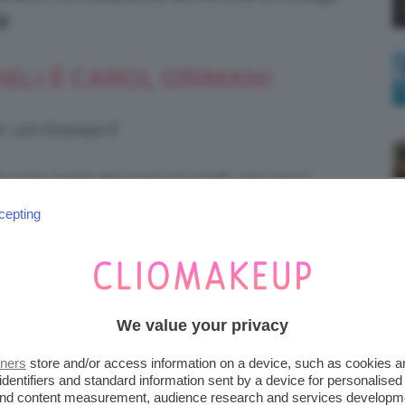
i!
ELI È CAROL GRIMANI
s: @tv.fanpage.it
 a far parte del cast nel 2008, nei panni
a
Carol Grimani
, una delle eroine più amate
cepting
na florida carriera come attrice teatrale, ma
rnali in quanto prima velista solitaria alla
We value your privacy
 È ANITA FERRI
tners
store and/or access information on a device, such as cookies 
identifiers and standard information sent by a device for personalised
 @televisionando.it
 and content measurement, audience research and services developm