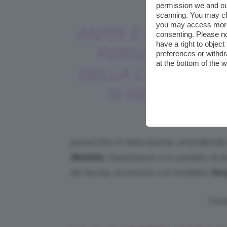
permission we and o
scanning. You may cl
you may access more 
ANITA È IL CLASSI
consenting. Please no
have a right to objec
PERSONAGGIO
preferences or withdr
at the bottom of the 
DELLA CATTIVA C
SI REDIME 😉
parecchio in televisione, prendendo 
d’estate
. Quest’anno si è parlato di 
da favola, avvenuto col modello
Ser
Cred