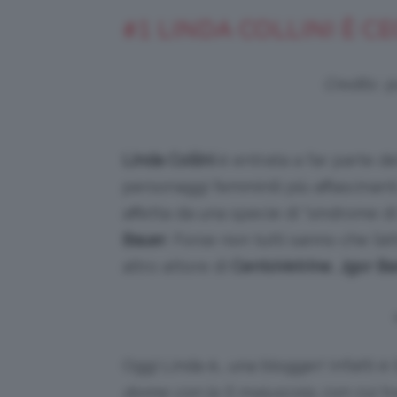
#1 LINDA COLLINI È CE
Credits: 
Linda Collini
è entrata a far parte de
personaggi femminili più affascinanti
affetta da una specie di “sindrome di
Bauer
. Forse non tutti sanno che l’a
altro attore di
CentoVetrine
,
Jgor B
Oggi Linda è… una blogger! Infatti è 
donne con la S maiuscola
, con cui t