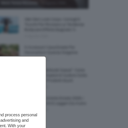
-
Maria Teresa Moschillo
9 Agosto 2026
Wet Skin Look Corpo: Consigli E
Trucchi Per Ricreare La Tendenza
Bodycare Effetto Bagnato 💦
9 Agosto 2026
5 Accessori Casa Estate Per
Decorarla In Questa Stagione
8 Agosto 2026
Allerta “Underboob Sweat”: Come
Prevenire Irritazioni E Sudore Sotto
Il Seno Con I Prodotti Giusti
8 Agosto 2026
Borse All’uncinetto Estate 2026, I
Modelli Freschi E Leggeri Da Avere
8 Agosto 2026
and process personal
 advertising and
ent. With your