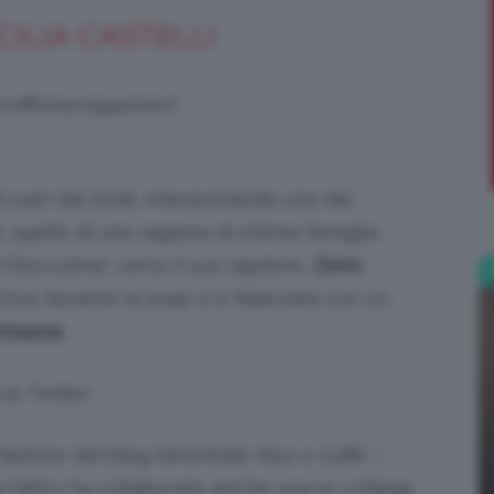
CILIA CASTELLI
;)
@caffeinamagazine.it
l cast dal 2008, interpretando uno dei
, quello di una ragazza di ottima famiglia
 Stoccolma” verso il suo rapitore,
Zeno
ttrice durante la soap si è fidanzata con un
arbazza
.
via Twitter
l’autrice del blog femminile
Riso e Caffè –
ra l’altro ha collaborato anche una ex collega