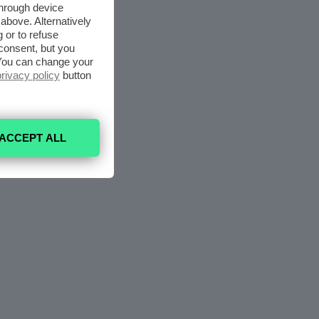
through device
above. Alternatively
 or to refuse
consent, but you
. You can change your
privacy policy
button
ACCEPT ALL