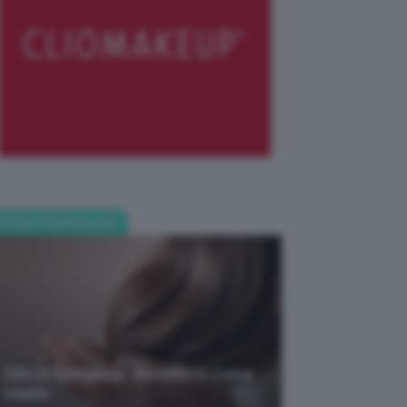
POST POPOLARI
Olio Di Macassar: Benefici E Come
Usarlo