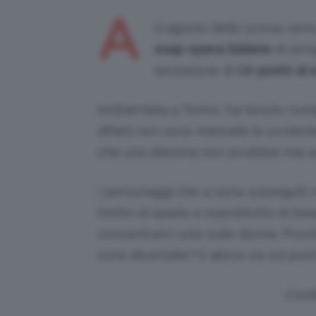
A
d agosto dello scorso anno
soap opera italiane
di sem
esclusione di
Un posto al s
Ambientata a Torino, ha tenuto compa
difatti non sono mancate le protest
che una 16esima non avrebbe mai a
I personaggi che si sono susseguiti n
motivi di spazio e soprattutto di bea
concentrarci solo sulle donne. Pron
sono diventate? E allora via col post
Credi