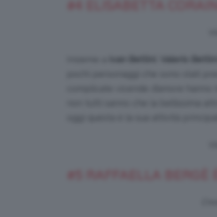
#4 ELISABETTA CORAIN
Vi
Insieme a
Ivan Bettini
,
Valerio Bettin
pochi personaggi che sono stati prese
complicate vicende d’amore hanno te
non tutti sanno che la bellissima at
oggi questa è la sua attività principa
Vi
#5 RAFFAELLA BERGÈ
Cred