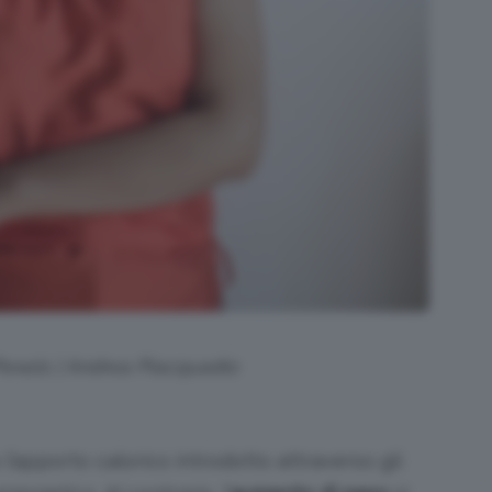
 Pexels | Andrea Piacquadio
l’apporto calorico introdotto attraverso gli