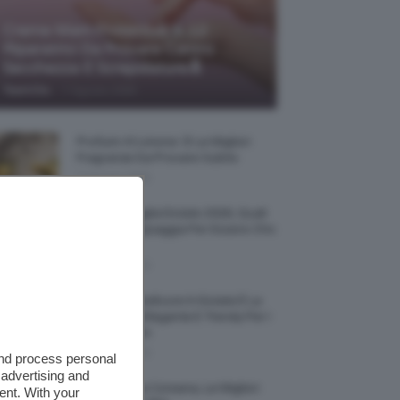
Creme Mani Protettive ✨ 12
Riparatrici Da Provare Contro
Secchezza E Screpolature🔝
-
TeamClio
7 Agosto 2026
Profumi Al Limone 🍋 Le Migliori
Fragranze Da Provare Subito
7 Agosto 2026
Borse Di Paglia Estate 2026, Quali
Portarsi In Spiaggia Per Essere Chic
E Comode
7 Agosto 2026
La French Pedicure In Estate È La
Nail Art Più Elegante E Trendy Per I
Nostri Piedini
7 Agosto 2026
and process personal
 advertising and
Tinta Labbra Coreana, Le Migliori
ent. With your