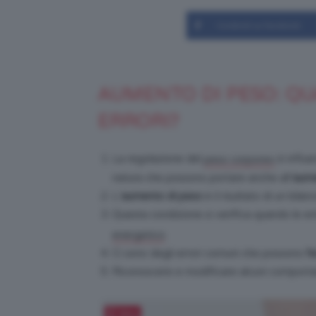
Condividi su Facebook
AUMENTO DI PESO: QUA
ERRORI?
La regolazione del
è influe
peso corporeo
natura che possono portare anche all’
aume
L’
aumento di peso
è il risultato di un bil
Questa condizione si verifica quando le en
.
energetico
Ci sono degli errori comuni che possono
fa
Riconoscere e modificare alcuni comportam
Salva