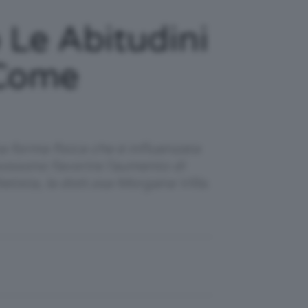
 Le Abitudini
 Come
 forma fisica che è influenzata
 possono favorire l'aumento di
tista, la dott.ssa Morgana Villa.