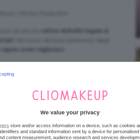
 Pexels | Shvets Production
sso da alcune
cattive abitudini legate al
entari
. Nel corso del post parleremo degli
i
capire come migliorarci
.
te scopo divulgativo e non sostituiscono in
cepting
Per indicazioni specifiche rivolgetevi sempre
onista di riferimento. Ragazze, siete curiose di
possono favorire
l’
aumento di peso
? Allora
We value your privacy
CHÈ SI VERIFICA?
tners
store and/or access information on a device, such as cookies 
identifiers and standard information sent by a device for personalised
 and content measurement, audience research and services developm