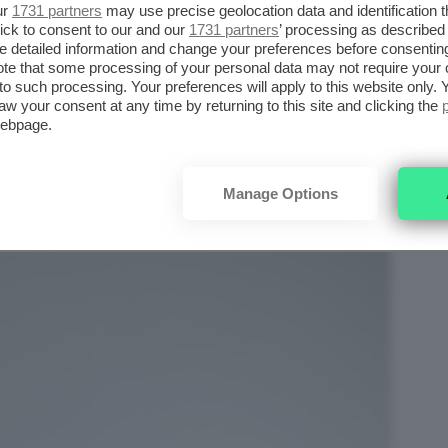
bilancio energetico tra entrate e uscite, il
ur
1731 partners
may use precise geolocation data and identification 
ick to consent to our and our
1731 partners
’ processing as described 
e variabili. Tra queste ritroviamo i fattori di
detailed information and change your preferences before consenting
ntale, comportamentale e anche di natura
te that some processing of your personal data may not require your 
t to such processing. Your preferences will apply to this website only
aw your consent at any time by returning to this site and clicking the
webpage.
Manage Options