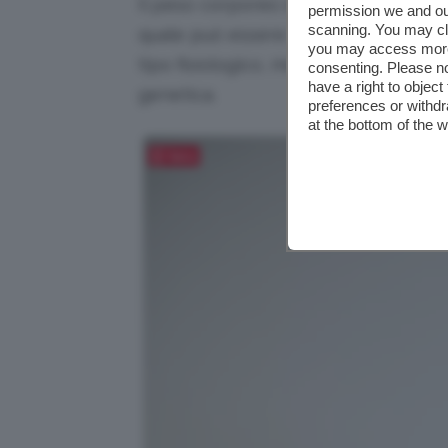
Il peso corporeo è l’espressione del 
permission we and o
scanning. You may cl
quale può essere influenzato da divers
you may access more 
tipo fisiologico, metabolico, ambie
consenting. Please no
have a right to objec
genetica.
preferences or withdr
at the bottom of the 
Salva