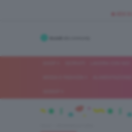
🥥 NEW IN
Accedi
alla community
SHOP
ISCRIVITI
LAVORA CON NOI
MODA E FASHION
ALIMENTAZIONE 
GOSSIP
Home
Alimentazione e dieta