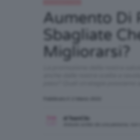
Alimentazione e dieta
Aumento Di Pe
Sbagliate Ch
Migliorarsi?
La promozione della nostra salut
anche dalle nostre scelte a tavol
peso? Quali strategie possiamo ad
Pubblicato il: 2 Marzo 2022
di TeamClio
Articolo scritto da una persona, no