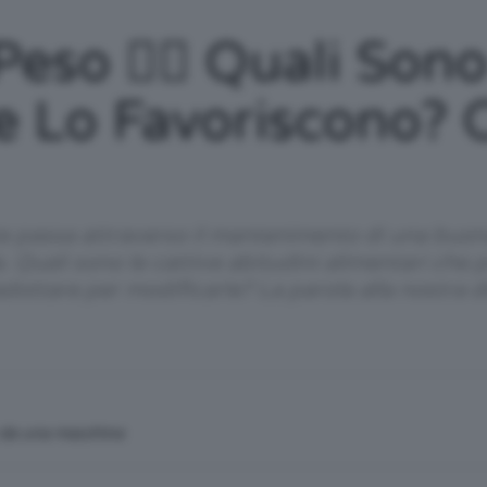
/
so 🤷‍♀️ Quali Sono
e Lo Favoriscono?
Tutto
e passa attraverso il mantenimento di una buona
a. Quali sono le cattive abitudini alimentari che
ottare per modificarle? La parola alla nostra die
su
n da una macchina
Trucco,