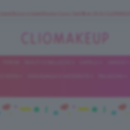
 SuperStrucco e SuperMousse Cocco Tiarè 🌺 ➡️ VAI SU CLIOMAK
FORUM
BEAUTY E BELLEZZA
CAPELLI
UNGHIE
ClioMakeUp
E DIETA
GRAVIDANZA E MATERNITÀ
RELAZIONI
Blog