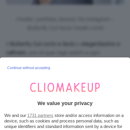
Credits: @arthala_beauty Via Instagram –
Butterfly Cut liscio medio-corto
Il
Butterfly Cut corto e liscio
è
elegantissimo e
raffinato
, uno di quei tagli adatti a ogni
occasione e soprattutto a tutte le età.
Continue without accepting
Salva
We value your privacy
We and our
1731 partners
store and/or access information on a
device, such as cookies and process personal data, such as
unique identifiers and standard information sent by a device for