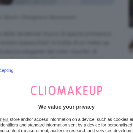
e Stock | Designer’s Stockroom
ma delle tendenze trucco di questa primavera,
estare (parecchio!). Si tratta di un make-up
catezza elegante del color rosa fior di
realizzare il Cherry Blossom Make-Up
? Lo
o: mi raccomando, leggete fino in fondo per
cepting
 le ispirazioni più interessanti, con tante
foto
SOM, IL MAKE-UP ROSA
We value your privacy
 TENDENZA ORA
tners
store and/or access information on a device, such as cookies 
identifiers and standard information sent by a device for personalised
 and content measurement, audience research and services developm