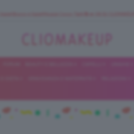
 SuperStrucco e SuperMousse Cocco Tiarè 🌺 ➡️ VAI SU CLIOMAK
FORUM
BEAUTY E BELLEZZA
CAPELLI
UNGHIE
ClioMakeUp
E DIETA
GRAVIDANZA E MATERNITÀ
RELAZIONI
Blog