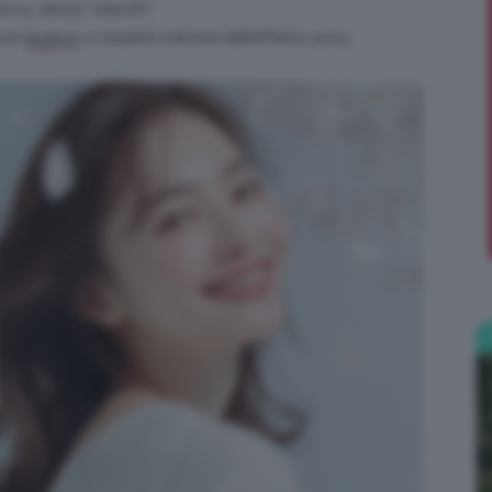
urry
, senza “stacchi”.
 con
o rossetti cremosi dall’effetto
juicy
.
lipgloss
;)