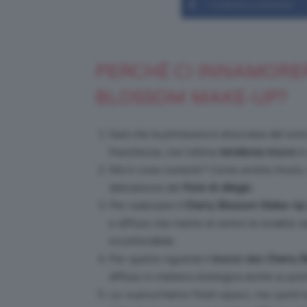
Condividi su Facebook
PERCHÉ CI INNAMORE
BLOSSOM MAKE-UP?
Sarà che la primavera è sbocciata del tutto
freschezza, ma l’ultima
tendenza trucco
è 
Ma in cosa consiste? Come avrete intuito, l
delicatezza del
fiore di ciliegio
.
Per realizzare il
Cherry Blossom Make-Up
e diffuso che mette al centro la tonalità car
inconfondibile.
Per quanto riguarda il
trucco viso Cherry 
diffuso in maniera strategica anche su po
Le
nuance
hanno finish opaco, ma i punti