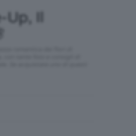
Up, Il

zza romantica dei fiori di
 con tante foto e consigli di
ale. Se acquistate uno di questi