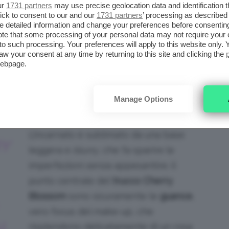
salta la delicata bellezza, elegante e senza
ur
1731 partners
may use precise geolocation data and identification 
cato di rosa e bianco, la tipica tonalità che
ick to consent to our and our
1731 partners
’ processing as described 
detailed information and change your preferences before consenting
mavera (e ora anche le tendenze trucco!).
te that some processing of your personal data may not require your 
t to such processing. Your preferences will apply to this website only
aw your consent at any time by returning to this site and clicking the
ke-Up
è la sua estrema versatilità: infatti la
webpage.
oft focus
come se irradiasse “dall’interno”,
o “finti”, e la sua intensità può variare in base
Manage Options
L’incarnato è sublimato da una base
Y
leggera e
blurry
, che fa sparire le
imperfezioni senza appesantire; il
punto centrale del
trucco Cherry
Blossom
sono sicuramente le
guance
,
vero focus del make-up, che
L
risplendono delicatamente di un rosa