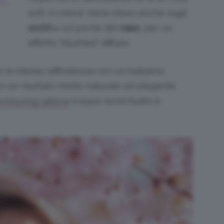
soft. Il colore viene steso anche sugli
occhi
e sul ponte del
naso
, per un
effetto “blushed” diffuso.
n la stessa raffinatezza con un balsamo
n un risultato molto naturale ed elegante
troppo accentuato e
ontouring labbra