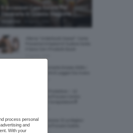
5 Accessori Casa Estate Per
Decorarla In Questa Stagione
-
Giorgia Asti
8 Agosto 2026
Allerta “Underboob Sweat”: Come
Prevenire Irritazioni E Sudore Sotto
Il Seno Con I Prodotti Giusti
8 Agosto 2026
Borse All’uncinetto Estate 2026, I
Modelli Freschi E Leggeri Da Avere
8 Agosto 2026
Creme Mani Protettive ✨ 12
Riparatrici Da Provare Contro
Secchezza E Screpolature🔝
7 Agosto 2026
and process personal
Profumi Al Limone 🍋 Le Migliori
 advertising and
Fragranze Da Provare Subito
ent. With your
7 Agosto 2026