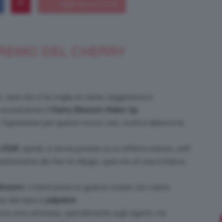
REMO DEL CHERRY
Bellezza
, sarà che si ha voglia di colore, leggerezza e
sicuramente il
Cherry Blossom Make-Up
.
e
’ispirazione per questo trucco viso, occhi e labbra è la
 2026
, quindi, si dovrà puntare su un effetto etereo, soft
atteristica dei fiori di ciliegio, quel mix di rosa e bianco
Makeup
Blossom
, il trend punta su guance rosate con colore
nte del naso e
palpebre
.
 luce sono ammessi, specialmente sugli zigomi, ma