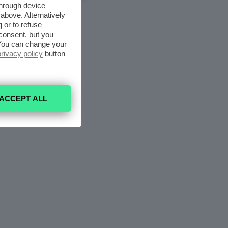
through device
above. Alternatively
 or to refuse
consent, but you
. You can change your
privacy policy
button
ACCEPT ALL