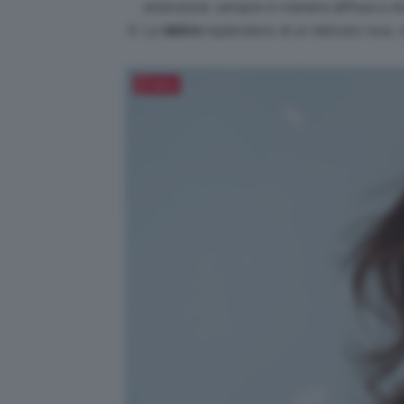
attenzione: sempre in maniera diffusa e
bl
Le
labbra
risplendono di un delicato rosa,
Salva