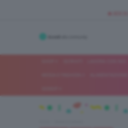
🥥 NEW IN
Accedi
alla community
SHOP
ISCRIVITI
LAVORA CON NOI
MODA E FASHION
ALIMENTAZIONE 
GOSSIP
Home
Beauty e bellezza