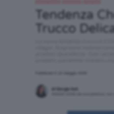
Beauty e bellezza
IN EVIDENZA
Trend Topic
Tendenza Che
Trucco Delic
La nuova tendenza trucco è il Che
ciliegio. Scopriamo insieme come 
prodotti da preferire. Tutti i pro
prodotti, potremmo ricevere un
Pubblicato il: 23 Maggio 2026
di Giorgia Asti
Articolo scritto da una persona, no