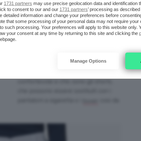
ur
1731 partners
may use precise geolocation data and identification 
e di tappe, ma si trascorre molto del tempo
ick to consent to our and our
1731 partners
’ processing as described 
detailed information and change your preferences before consenting
ene in crociera di giorno
, basta adottare un
te that some processing of your personal data may not require your 
erà mai.
t to such processing. Your preferences will apply to this website only
aw your consent at any time by returning to this site and clicking the
webpage.
I
capi freschi in cotone e lino
sono un
IO
must
soprattutto se la crociera è in
E
Manage Options
estate o in paesi tropicali. La giusta
combinazione tra abbigliamento
confortevole e chic sono gli shorts,
che possono essere sostituiti con i
pantaloni a sigaretta o i
così da
boxer