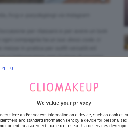
ella_fvcg e @arydegiorgi via Instagram
l’occasione per rilassarsi e per avere un look
 se ogni compagnia ha un suo
dress code
, ci
messe in pratica per outfit versatili ed
 non si indosseranno mai. Curiose di scoprire
iamo il post.
cepting
iena autonomia editoriale. Se acquistate uno di
 una commissione.
We value your privacy
IN CROCIERA DI GIORNO
tners
store and/or access information on a device, such as cookies 
 CASUAL
identifiers and standard information sent by a device for personalised
 and content measurement, audience research and services developm