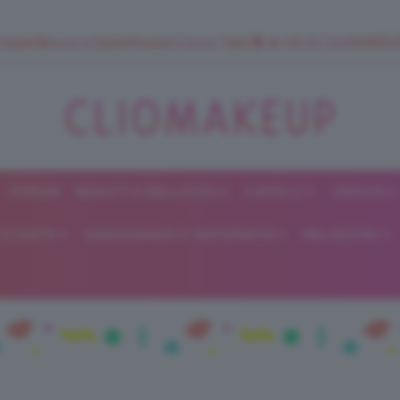
 SuperStrucco e SuperMousse Cocco Tiarè 🌺 ➡️ VAI SU CLIOMAK
FORUM
BEAUTY E BELLEZZA
CAPELLI
UNGHIE
ClioMakeUp
E DIETA
GRAVIDANZA E MATERNITÀ
RELAZIONI
Blog