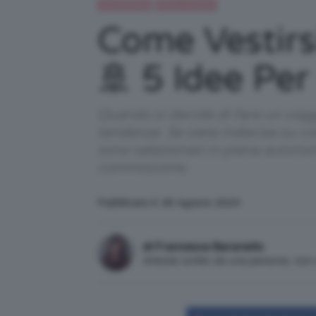
IN EVIDENZA
Moda e fashion
Come Vestirsi
🚢 5 Idee Pe
Quando si decide di fare un viagg
tendenze. Se siete indecise su co
sono selezionati in piena autono
commissione.
Pubblicato il: 26 Agosto 2024
di Francesca Baranello
Articolo scritto da una persona, no