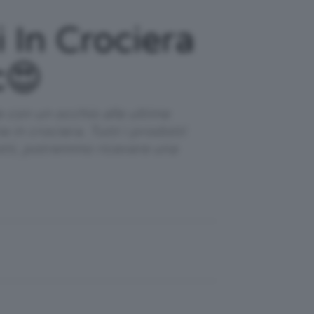
i In Crociera
c😍
e con un occhio alle ultime
 in crociera. Tutti i prodotti
otti, potremmo ricevere una