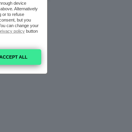
through device
above. Alternatively
 or to refuse
consent, but you
. You can change your
privacy policy
button
ACCEPT ALL