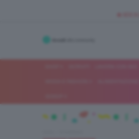
🥥 NEW IN
Accedi
alla community
SHOP
ISCRIVITI
LAVORA CON NOI
MODA E FASHION
ALIMENTAZIONE 
GOSSIP
Home
IN EVIDENZA