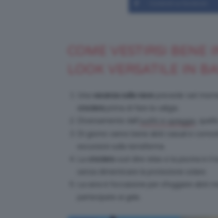
Condividi su Facebook
COME VESTIRSI BENE 
LOOK VERSATILE IN BA
Una
vacanza sulla nave
prevede vari momen
crociera
prima di fare la valigia.
Diversamente dall’
, quell
outfit in spiaggia
Di giorno vanno bene abiti casual e comod
escursioni sulla terraferma.
La
crociera
vuol dire relax e la piscina è i
senza dimenticare la protezione solare.
La sera è l’occasione per sfoggiare abiti 
partecipate ai gala.