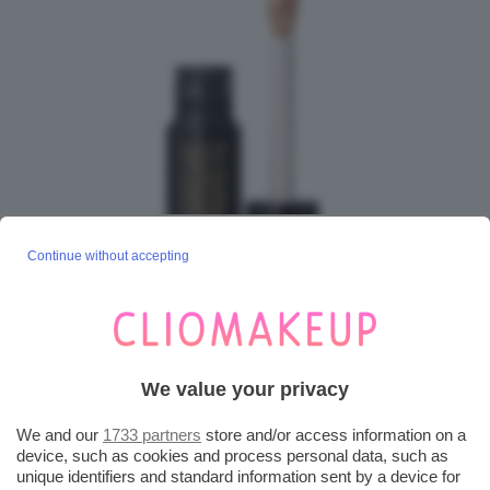
Continue without accepting
We value your privacy
We and our
1733 partners
store and/or access information on a
MAC, Studio Radiance 24H Luminous Lift.
device, such as cookies and process personal data, such as
Prezzo: 28,99€ su Douglas.it
unique identifiers and standard information sent by a device for