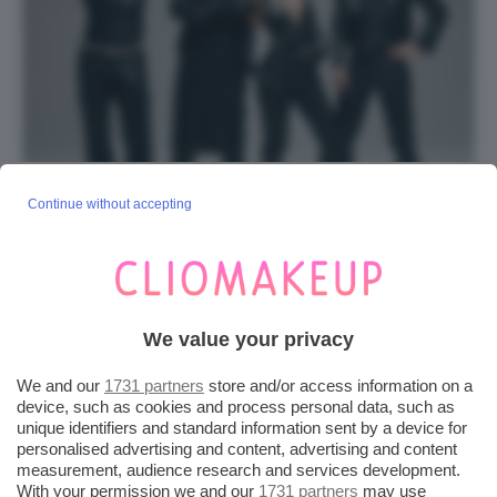
Continue without accepting
Credits: @maneskinofficial Via Instagram – Una
We value your privacy
foto della band al completo
We and our
1731 partners
store and/or access information on a
device, such as cookies and process personal data, such as
unique identifiers and standard information sent by a device for
Nel corso di un’intervista concessa al
The
personalised advertising and content, advertising and content
Allison Hagendorf Show,
proprio Damiano David
measurement, audience research and services development.
With your permission we and our
1731 partners
may use