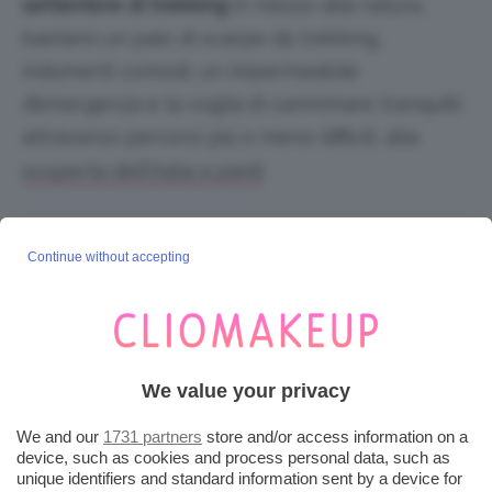
settembre di trekking
in mezzo alla natura,
bastano un paio di scarpe da trekking,
indumenti comodi, un impermeabile
d’emergenza e la voglia di camminare tranquilli
attraverso percorsi più o meno difficili, alla
.
scoperta dell’Italia a piedi
Salva
Continue without accepting
We value your privacy
We and our
1731 partners
store and/or access information on a
device, such as cookies and process personal data, such as
unique identifiers and standard information sent by a device for