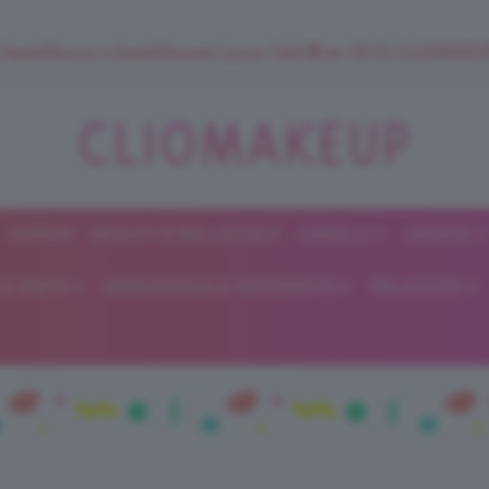
 SuperStrucco e SuperMousse Cocco Tiarè 🌺 ➡️ VAI SU CLIOMAK
FORUM
BEAUTY E BELLEZZA
CAPELLI
UNGHIE
ClioMakeUp
E DIETA
GRAVIDANZA E MATERNITÀ
RELAZIONI
Blog