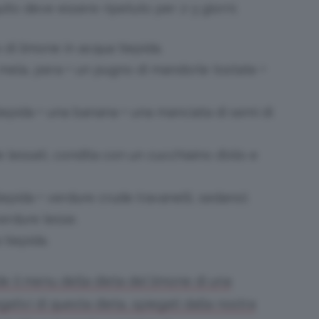
guito deve essere ripetuto per 2-3 giorni.
o di limone in acqua tiepida.
, mela, pera + un pugno di mandorle tostate +
tiepida + una banana + una manciata di semi di
hie lessati, condita con un cucchiaino d’olio e
iepida + verdure crude (ravanelli, sedano).
verdure lesse.
 tiepida.
 il menu della dieta del limone di una
gativi di questa dieta, spiegati dalla nostra