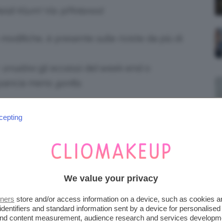
Heidi Klum! Via @Pinterest
odifiche, è presente sulle riviste da più di
r
smaltire
gli eccessi del week-end o
 pancia meno
gonfia
.
IETA DEL LIMONE
cepting
ero
portento
che cura tutti i mali: serve a
o,
dimagrire
, contrastare la
cellulite
,
tivo
” e ad accelerare il
metabolismo
.
We value your privacy
 sarà vero?
tners
store and/or access information on a device, such as cookies 
identifiers and standard information sent by a device for personalised
 and content measurement, audience research and services developm