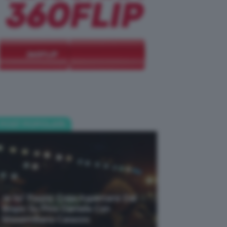
POST POPOLARI
Je So’ Pazzo: Cosa Aspettarsi Dal
Biopic Su Pino Daniele Con
Massimiliano Caiazzo