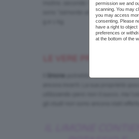
Inoltre, secondo i sostenitori di que
permission we and o
scanning. You may cl
sono “
talmente alti
” che già nel prim
you may access more 
g e 1 kg.
consenting. Please no
have a right to objec
preferences or withdr
Credi
at the bottom of the 
LE VERE PROPRIETÀ D
Il
limone
potrebbe avere un’attività
ancora incerti. La sua proprietà
ipoc
utilizzando però non il succo, ma l’
ol
gli studi non sono ancora stati effett
IL LIMONE CONTIE