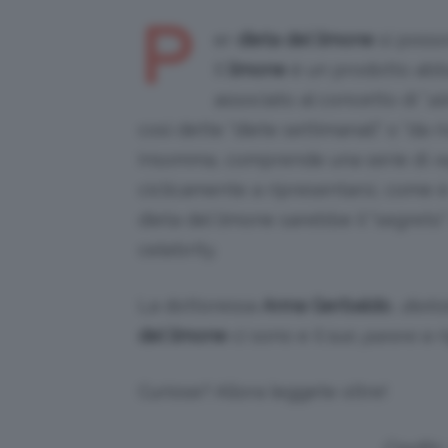
P
er
dieta del limone
si posso
Il
limone
è un prodotto ab
associato al concetto di “
al
così dette “diete settimanali” o “da riv
Insomma, comprende una serie di
r
ciclicamente a ripresentarsi, come 
dieta del limone sarebbe il “segreto”
celebrity.
La dottoressa
Anna Gerbaldo
,
dietis
del limone
ci sono e il suo
parere
a r
Curiose? Allora leggete oltre!
Credits: