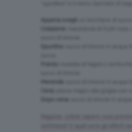
“
sgonfiare
” e il menu riportato di se
Appena svegli
: un bicchiere di succ
Colazione
: macedonia di frutti rossi
succo di limone.
Spuntino
: succo di limone in acqua 
zucca.
Pranzo
: insalata di fagioli o lenticc
succo di limone.
Merenda
: succo di limone in acqua t
Cena
: pesce magro alla griglia con 
Dopo cena
: succo di limone in acqua
Ragazze, volete sapere cosa prevede
settimana? E quali sono gli effetti ne