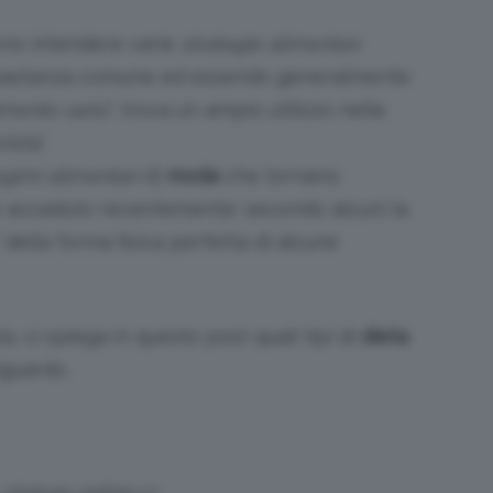
no intendere varie
strategie
alimentari
.
bastanza comune ed essendo generalmente
imento sano
”, trova un ampio utilizzo nelle
Bellezza
ista”.
egimi
alimentari
di
moda
che tornano
è accaduto recentemente: secondo alcuni la
 della forma fisica perfetta di alcune
e
ta
, ci spiega in questo post quali tipi di
dieta
iguardo.
Makeup
 @lekari-online.cz