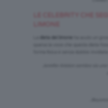
LE CELEBRITY CHE SEG
LIMONE
La
dieta del limone
ha avuto un gross
sparsa la voce che questa dieta fos
forma fisica è senza dubbio invidiata
Jennifer Aniston sembra sia una 
…Beyoncè