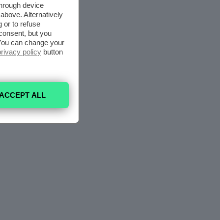
through device
above. Alternatively
 or to refuse
consent, but you
. You can change your
privacy policy
button
ACCEPT ALL