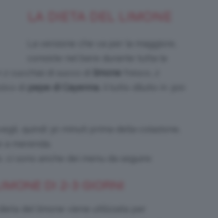
LA DIETA DEL LIMONE
La versione che va per la maggiore,
consiste nel bere durante tutta la
2 cucchiai di succo di
limone
fresco, 2
zico di
pepe
di Cayenna
, il tutto diluito in 300
li, quindi 30 minuti prima della colazione,
e a merenda.
, ci sono anche dei menu da seguire:
IMONE DI 2-3 GIORNI
dieta del limone viene utilizzata per