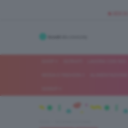
🥥 NEW IN
Accedi
alla community
SHOP
ISCRIVITI
LAVORA CON NOI
MODA E FASHION
ALIMENTAZIONE 
GOSSIP
Home
Alimentazione e dieta