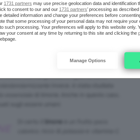
sta
dieta
, i “
poteri depurativi
” di questo agrume
ur
1731 partners
may use precise geolocation data and identification 
ick to consent to our and our
1731 partners
’ processing as described 
o giorno di dieta si possono perdere tra i 500
detailed information and change your preferences before consenting
te that some processing of your personal data may not require your 
t to such processing. Your preferences will apply to this website only
aw your consent at any time by returning to this site and clicking the
ts: @giphy.com
webpage.
EL LIMONE
Manage Options
antibatterica
, ma gli studi a riguardo sono
olesterolemizzante
invece, è stata studiata
io essenziale
di limone. Anche in questo caso,
uati sugli essere umani.
Di certo il
limone
è un frutto poco
NE
calorico
, ricco di
potassio
e
vitamina C
.