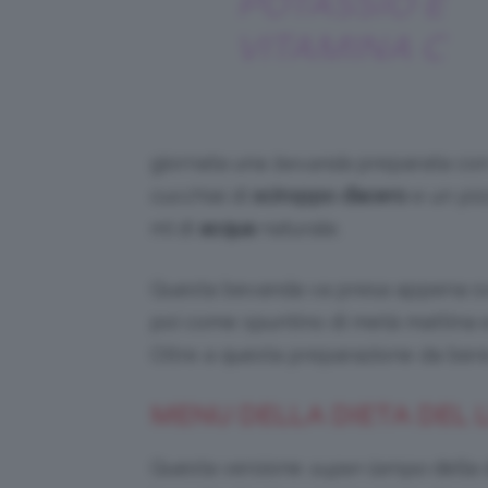
POTASSIO E
VITAMINA C
giornata una
bevanda
preparata con 
cucchiai di
sciroppo d’acero
e un piz
ml di
acqua
naturale.
Questa bevanda va presa appena sveg
poi come spuntino di metà mattina 
Oltre a questa preparazione da bere
MENU DELLA DIETA DEL L
Questa versione
super-lampo
della 