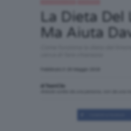
Alimentazione e dieta
IN EVIDENZA
La Dieta Del 
Ma Aiuta Dav
Come funziona la dieta del limo
cerca di fare chiarezza
Pubblicato il: 29 Maggio 2018
di TeamClio
Articolo scritto da una persona, non da una 
Condividi su Facebook