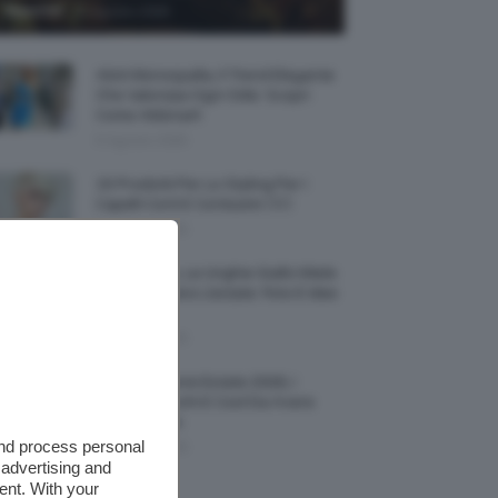
-
TeamClio
6 Agosto 2026
Abiti Monospalla, Il Trend Elegante
Che Valorizza Ogni Stile: Scopri
Come Abbinarli
6 Agosto 2026
15 Prodotti Per Lo Styling Per I
Capelli Corti E Cortissimi 💇🏻‍♀️
6 Agosto 2026
Honey Nails, Le Unghie Giallo Miele
Che Dominano L’estate: Foto E Idee
Nail Art
6 Agosto 2026
Vestiti Lingerie Estate 2026, I
Modelli Freschi E Cool Da Avere
Nell’armadio
and process personal
6 Agosto 2026
 advertising and
ent. With your