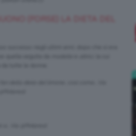
;)
UONO (FORSE) LA DIETA DEL
o successo negli ultimi anni, dopo che si era
se quella seguita da
modelle
e
attrici
, la cui
 da tutte le donne.
fan della dieta del limone, così come… Via
@Pinterest
 e… Via @Pinterest