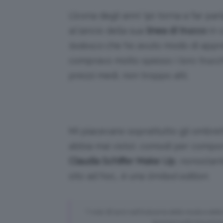
L’icona degli anni ’90 torna a far par
al lancio della sua
linea di trucco
in 
tedesco
che ho avuto modo di appr
compravo molto spesso i loro trucch
prezzi medi, non troppo alti.
Mi piacevano soprattutto gli ombretti
abbia mai visto), comodi per comporr
Claudia Schiffer Make Up
, nonostant
sito ad hoc… è una
limited edition
.
“I miei 30 anni nell’industria della moda e del
lavorare sulla mia prima 