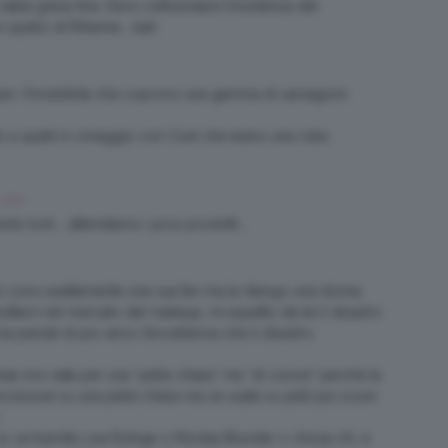
lla grana fine. Devo sottolineare l’insistenza del
 quello di Rihanna…..bah
o per i fondotinta che coprono una gamma di carnagioni
ito a quelli in omaggio con Cioè che erano una roba
3 AM
l resto boh…. attendiamo i prox prodotti….
Non sono esattamente una sua fan ma la ritengo una donna
tarsi nel mercato del makeup, mi aspetto da lei il disastro
cia pende di più verso l’eccellenza che il disastro.
 non nata per una “pelle chiara” ma “di colore” perchè la
eccessive su una pelle chiara ma se usate su pelli più scure
.
so se tramite Lisa Eldrige o Monika Blunder o chissà chi, e