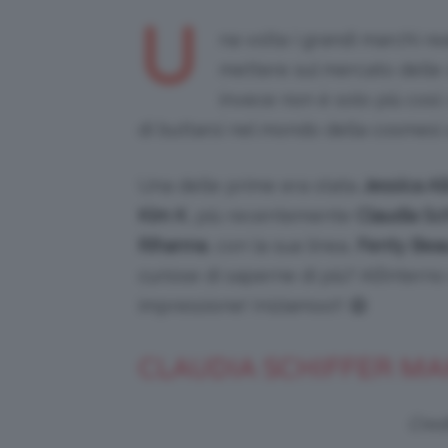
U
na volta i grandi marchi re
mettere sul mercato delle
invece non è solo più così
di buttarsi nel mondo della cosmesi
Una delle prime era stata
Jessica Al
Kim K
, più recentemente
Claudia Sch
Rihanna
, con la sua linea,
Fenty Bea
curiose di saperne di più? All’inter
impressione! Iniziamoo!! 😄
CLAUDIA SCHIFFER MA
Cred