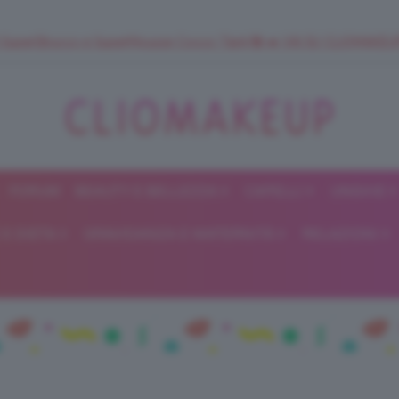
 SuperStrucco e SuperMousse Cocco Tiarè 🌺 ➡️ VAI SU CLIOMAK
FORUM
BEAUTY E BELLEZZA
CAPELLI
UNGHIE
ClioMakeUp
E DIETA
GRAVIDANZA E MATERNITÀ
RELAZIONI
Blog