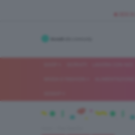
🥥 NEW IN
Accedi
alla community
SHOP
ISCRIVITI
LAVORA CON NOI
MODA E FASHION
ALIMENTAZIONE 
GOSSIP
Home
Flop TeamClio