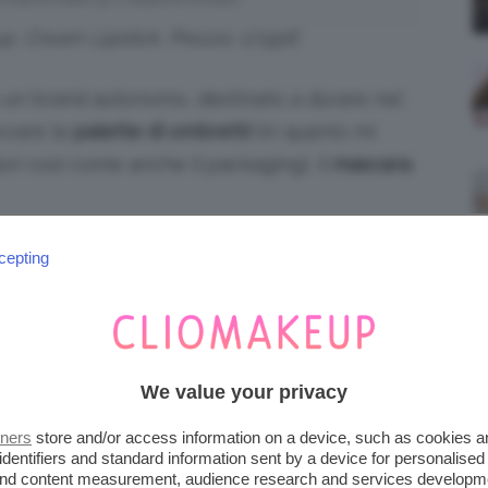
p, Cream Lipstick. Prezzo: 17.95€
o un brand autonomo, destinato a durare nel
ovare la
palette di ombretti
(in quanto mi
ri così come anche il packaging), il
mascara
,
a Instagram
cepting
pediscono in America ma, se siete
temelo sapere così vedo di far arrivare
We value your privacy
tners
store and/or access information on a device, such as cookies 
o della nuova linea di Rihanna, Fenty
identifiers and standard information sent by a device for personalised
ma pagina dove potrete scoprire le mie prime
 and content measurement, audience research and services developm