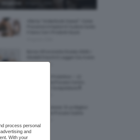
-
Giorgia Asti
8 Agosto 2026
Allerta “Underboob Sweat”: Come
Prevenire Irritazioni E Sudore Sotto
Il Seno Con I Prodotti Giusti
8 Agosto 2026
Borse All’uncinetto Estate 2026, I
Modelli Freschi E Leggeri Da Avere
8 Agosto 2026
Creme Mani Protettive ✨ 12
Riparatrici Da Provare Contro
Secchezza E Screpolature🔝
7 Agosto 2026
Profumi Al Limone 🍋 Le Migliori
Fragranze Da Provare Subito
7 Agosto 2026
and process personal
 advertising and
ent. With your