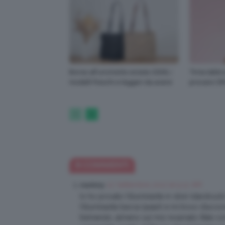
Borse all’uncinetto estate 2026, i
Tinta labbra
modelli freschi e leggeri da avere
provare O
9 COMMENTI
22 Settembre 2017 at 9:12 AM
martinny
Io ho provato l’illuminante in stick (starstru
l’illuminante becca (pearl) e mi trovo d’accord
tremendo, almeno sul mio incarnato (fate cont