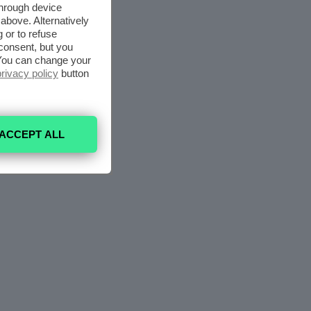
through device
above. Alternatively
 or to refuse
consent, but you
. You can change your
privacy policy
button
ACCEPT ALL