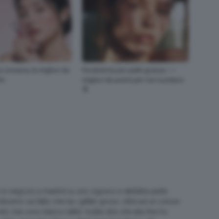
 coreana, le migliori da
Fondotinta per pelle grassa ✨ i
RA
migliori da avere per non lucidarsi
🔝
ck) in negozio a madrid su uno zigomo e dall’altra parte
issimo sul fatto che ha i glitter grossi, oltre ad un colore
o che sono bianco latte). Inutile dire che alla fine ho