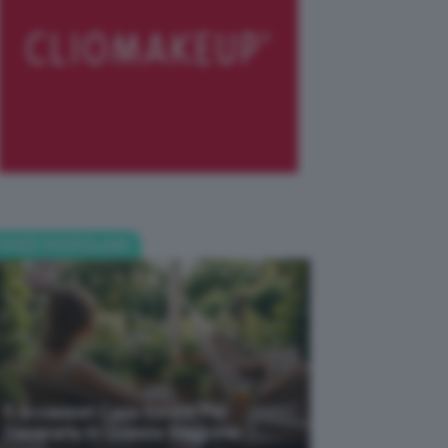
POST POPOLARI
5 Accessori Casa Estate Per
Decorarla In Questa Stagione