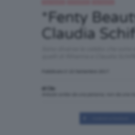
Flop TeamClio
IN EVIDENZA
Top TeamClio
*Fenty Beaut
Claudia Sch
Sono diverse le celebs che sono
quelli di Rihanna e Claudia Schiff
Pubblicato il: 22 Settembre 2017
di Clio
Articolo scritto da una persona, non da una 
Condividi su Facebook