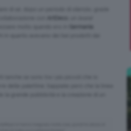
lare di sé, dopo un periodo di silenzio, grazie
;)
collaborazione con
ArtDeco
, un
brand
ezzare molto quando ero in
Germania
:
i in quanto avevano dei bei prodotti dai
 (anche se sono tra i più piccoli che io
e delle palettine. Sappiate però che la linea
e la grande pubblicità e la creazione di un
la bellezza mi hanno insegnato molte cose, quindi ho deciso di
linea di make-up in edizione limitata”.