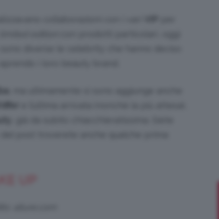
alizzavano collaborazioni con i vari
VIP
per
limited edition
con prodotti particolari, oggi
: sono diverse le celebrity che hanno deciso
Bellezza
 aprendo i loro beauty brand.
ba
, ma ultimamente si sono aggiunge anche
iffer
e l’ultima arrivata (nonché la più attesa),
e
uty
, già da subito chiacchieratissima. Siete
no del post troverete anche qualche prima
Makeup
KE UP
its: allure.com