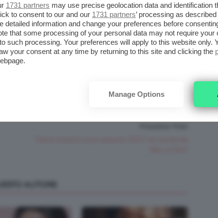
ur
1731 partners
may use precise geolocation data and identification 
?! Girateee!
ick to consent to our and our
1731 partners
’ processing as described 
detailed information and change your preferences before consenting
te that some processing of your personal data may not require your 
t to such processing. Your preferences will apply to this website only
aw your consent at any time by returning to this site and clicking the
webpage.
Manage Options
Prossimo Post
Trend rossetti scuri autunno 2017: le novità da
Kiko a Dior!
QUESTO AUTORE