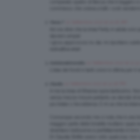
comperato quello di Becca che è leggero e da
commesso che voleva a tutti i costi vendermi
22 Settembre 2017 at 10:16 AM
Ylenia T
Ad ora direi che la linea Fenty è valida sol
davvero ampia!
I gloss appiccicosi no dai, mi riportano sub
radioattiva ahah
22 Settembre 2017 at 11:3
Gattalunakimonoblu
L’idea dei fondi in tanti colori è ottima per i
22 Settembre 2017 at 12:36 PM
Claudia
A me la linea di Rihanna ispira tantissimo. 
senza mezze misure pertanto se decide di but
più totale o l’eccellenza. E mi sa che la bilan
Comunque secondo me si nota che è una linea
maggior parte delle tonalità risultano quasi 
diventano bellissime e perfettamente in tono
Di Claudia Shiffer avevo visto qualcosa, non 