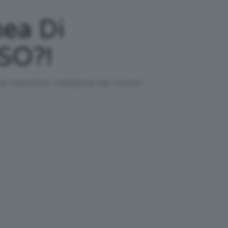
nea Di
SO?!
io marchio: vediamo da vicino