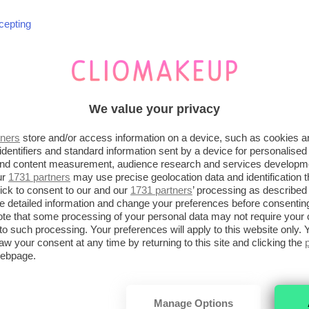
cepting
10 years, 6 months fa
1
1
SilviaMinaldi
We value your privacy
10 years, 6 months fa
1
1
IlmondodiAry
tners
store and/or access information on a device, such as cookies 
identifiers and standard information sent by a device for personalised
 and content measurement, audience research and services developm
ur
1731 partners
may use precise geolocation data and identification 
10 years, 7 months fa
LIZIE
1
3
ick to consent to our and our
1731 partners
’ processing as described 
IlmondodiAry
detailed information and change your preferences before consenting
te that some processing of your personal data may not require your 
t to such processing. Your preferences will apply to this website only
aw your consent at any time by returning to this site and clicking the
1
2
3
→
webpage.
Manage Options