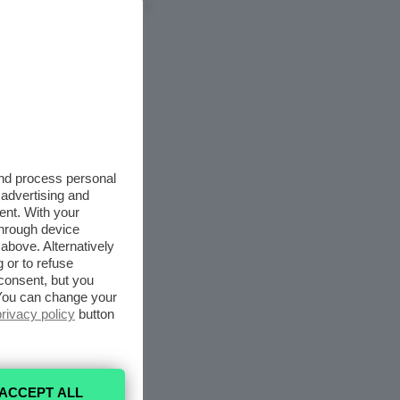
7 Agosto 2026
and process personal
 advertising and
ent. With your
through device
above. Alternatively
 or to refuse
consent, but you
. You can change your
privacy policy
button
ACCEPT ALL