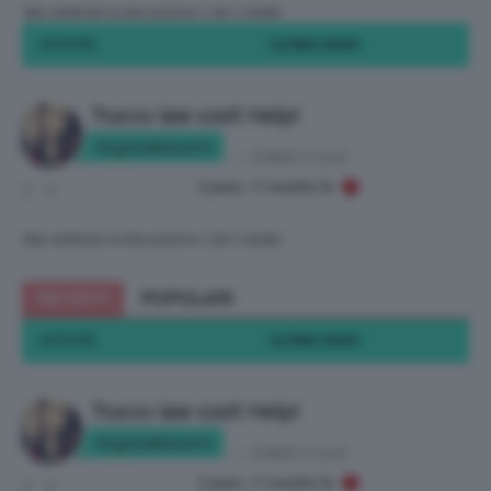
Stai vedendo la discussione 1 (di 1 totali)
ATTIVITÀ
ULTIMO INVIO
Trucco law cost! Help!
VirginiaManetti
in:
CHIEDI A CLIO
9 years, 11 months fa
3
4
Stai vedendo la discussione 1 (di 1 totali)
RECENTI
POPOLARI
ATTIVITÀ
ULTIMO INVIO
Trucco law cost! Help!
VirginiaManetti
in:
CHIEDI A CLIO
9 years, 11 months fa
3
4