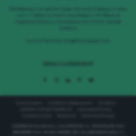
ClioMakeUp è un editore leader nel vertical Beauty in Italia,
con 1.7 Milioni di Utenti Unici/Mese e 4.6 Milioni di
Pageviews/Mese su cliomakeup.com | Fonte: Google
Analytics
Scrivi al TeamClio:
blog@cliomakeup.com
SEGUI CLIOMAKEUP
Comunicazioni
Contatti & Collaborazioni
Chi Siamo
LAVORA CON NOI TEAMCLIO
Informativa Privacy
Condizioni D’uso
Redazione
Preferenze Privacy
POWERED BY 611LAB S.R.L. | VIA CORRIDONI, 11 - 20122 MILANO P.IVA
08657590967 R.E.A. MILANO 2040569 | PEC: 611LABSRL@LEGALMAIL.IT |