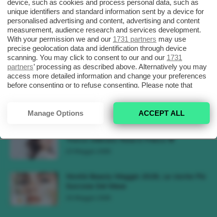
Ricreare Il Trend Di...
device, such as cookies and process personal data, such as
unique identifiers and standard information sent by a device for
3 Agosto 2026
personalised advertising and content, advertising and content
measurement, audience research and services development.
Tendenza Trucco Sunburn Blush, Come
With your permission we and our
1731 partners
may use
Ricreare L’effetto Bonne Mine Estivo Di...
precise geolocation data and identification through device
scanning. You may click to consent to our and our
1731
6 Giugno 2026
partners
’ processing as described above. Alternatively you may
access more detailed information and change your preferences
Tendenze Colore Capelli Primavera Estate
before consenting or to refuse consenting. Please note that
2026, Il Pink Pomelo Si Prende...
some processing of your personal data may not require your
consent, but you have a right to object to such processing. Your
31 Maggio 2026
preferences will apply to this website only. You can change
Manage Options
ACCEPT ALL
your preferences or withdraw your consent at any time by
Tendenza Cherry Blossom Make-Up, Il
returning to this site and clicking the
privacy policy
button at the
Trucco Delicato Rosa E Fresco 🌸
bottom of the webpage.
23 Maggio 2026
Novità Beauty Maggio 2026, Le Uscite Più
Succose Del Mese
16 Maggio 2026