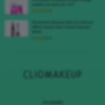
Invisible Sun Stick 50+ SPF
Recensione Mascara Marrone Deborah
Milano Instant Maxi Volume Mascara
Brown
CHI SIAMO