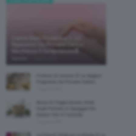
POST POPOLARI
Creme Mani Protettive ✨ 12
Riparatrici Da Provare Contro
Secchezza E Screpolature🔝
-
TeamClio
7 Agosto 2026
Profumi Al Limone 🍋 Le Migliori
Fragranze Da Provare Subito
7 Agosto 2026
Borse Di Paglia Estate 2026,
Quali Portarsi In Spiaggia Per
Essere Chic E Comode
7 Agosto 2026
La French Pedicure In Estate È La