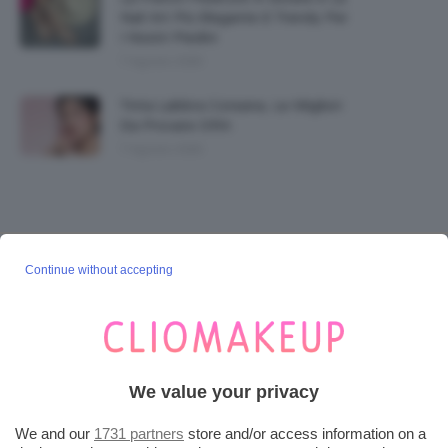
Nail Art Più Elegante E Trendy Per
I Nostri Piedini
7 Agosto 2026
Tinta Labbra Coreana, Le Migliori
Da Provare ORA
7 Agosto 2026
SEGUICI SU INSTAGRAM
Continue without accepting
@CLIOMAKEUP_OFFICIAL
POST POPOLARI
We value your privacy
Cherry Red Make-Up 🍒 Gli Step Per
We and our
1731 partners
store and/or access information on a