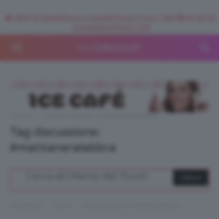
🥥 NEW IN SuperStrucco e SuperMousse Cocco Tiarè 🌺 ➡️ VAI SU
CLIOMAKEUPSHOP.COM
Forum
›
Tag discussione: #matitaneralabbra
Tag discussione:
#matitaneralabbra
›
›
Homepage
Forum
Tag discussione: #matitaneralabbra