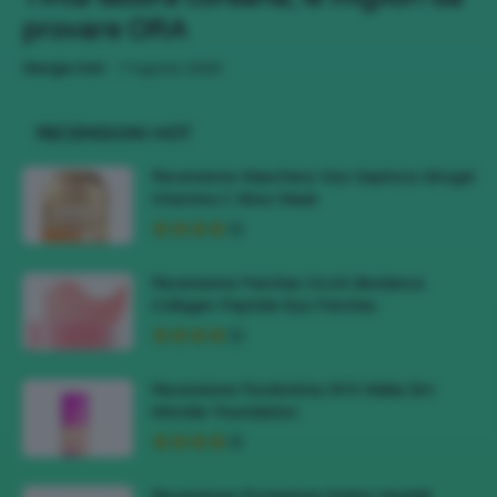
provare ORA
-
Giorgia Asti
7 Agosto 2026
RECENSIONI HOT
Recensione Maschera Viso Sephora Idrogel
Vitamina C Glow Mask
Recensione Patches Occhi Biodance
Collagen Peptide Eye Patches
Recensione Fondotinta NYX Make Em
Wonder Foundation
Recensione Protezione Solare Veralab