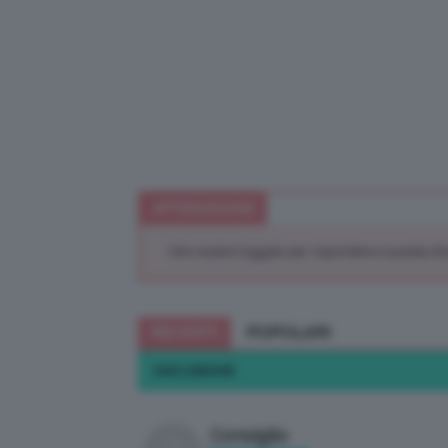
ATTENZIONE
Devi essere loggato per rispondere a questa di
RECENTI
POPOLARI
DISCUSSIONE
Consiglio