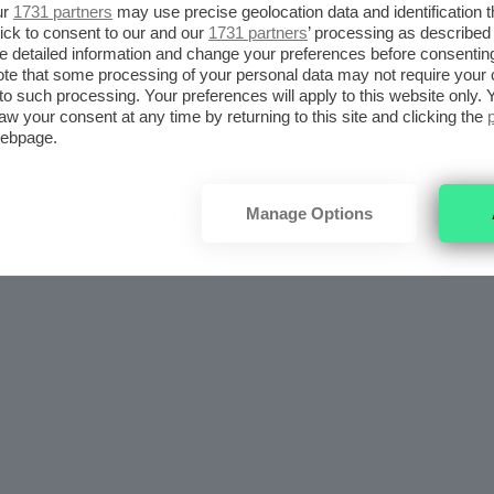
ur
1731 partners
may use precise geolocation data and identification 
ick to consent to our and our
1731 partners
’ processing as described 
detailed information and change your preferences before consenting
te that some processing of your personal data may not require your 
t to such processing. Your preferences will apply to this website only
aw your consent at any time by returning to this site and clicking the
webpage.
gia mi trovo molto bene ad utilizzare la
Bellissima B9
Manage Options