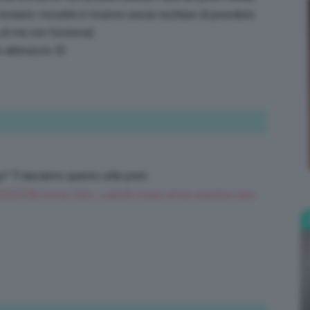
reare i ricciolini in inverno senza rischiare di prendere
 di me non funziona).
un abbraccio 😊
Bellezza
e
y? Ti lasciamo questo utile post:
2020/08/come-fare-i-capelli-mossi-arma-segreta-sea-
Makeup