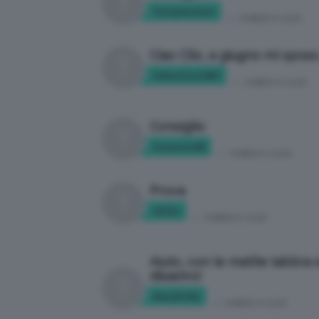
Tyttywoman
in:
CHIEDI A CLIO
Ciao Clio, a giugno mi sposo
Valentina1987
in:
CHIEDI A CLIO
Consiglio
Susanna68
in:
CHIEDI A CLIO
Prova
idclio
in:
CHIEDI A CLIO
Aiuto, con le matite labbra
disastro!
MaryPolly
in:
CHIEDI A CLIO