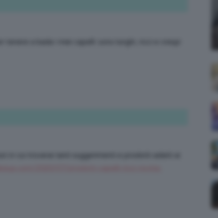
;)
r tenere a bada i miei capelli: sono lunghi, ricci e crespi
st in cui troverai tanti suggerimenti e prodotti adatti ai
akeup.com/2020/07/prodotti-capelli-ricci-novita-