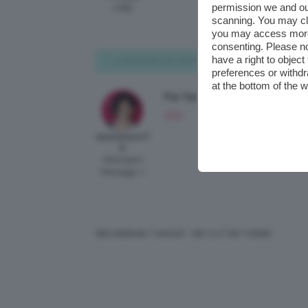
permission we and o
2089
scanning. You may cl
you may access more 
consenting. Please no
have a right to objec
13 Novembre 2021 alle 8:18 PM
preferences or withdr
at the bottom of the 
Per fare le onde effetto spiag
400
saracarlucci7
6
Participant
Messaggi: 7
Stai vedendo 7 articoli - dal 1 a 7 (di 7 totali)