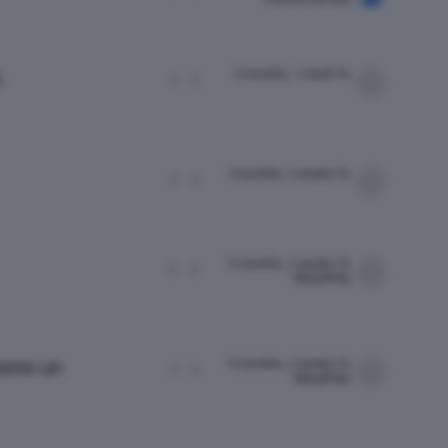
3 months, 1 week fa
.
1
1
4 months, 2 weeks fa
1
1
9 months, 2 weeks fa
2
2
MaryPolly
9 months, 2 weeks fa
 sono un
1
1
MaryPolly