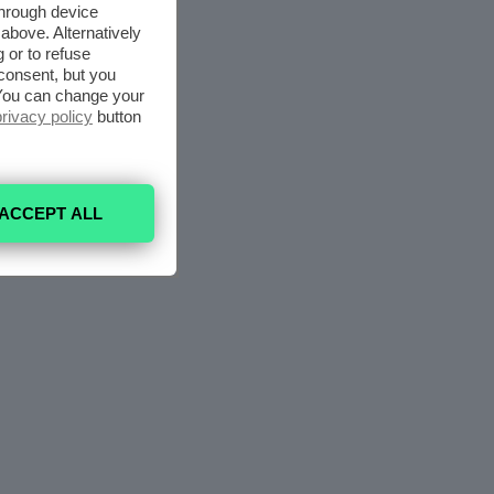
through device
above. Alternatively
 or to refuse
consent, but you
. You can change your
privacy policy
button
ACCEPT ALL