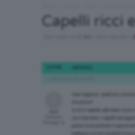
Forum
›
CAPELLI
›
TAGLI, TINTE & ACCO
Capelli ricci
Topic iniziato da
Ila10
, ultimo intervento di
AUTORE
ARTICOLI
23 Agosto 2020 alle 11:07 PM
Ciao ragazze, qualcuno conosc
d’inverno?
Io ho il capello alla base riccio
Ila10
Participant
cui si lasciano i capelli asciug
Messaggi: 19
parte riccia prende il sopravven
bellissimi riccioli morbidi (cos