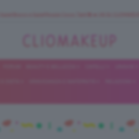
 SuperStrucco e SuperMousse Cocco Tiarè 🌺 ➡️ VAI SU CLIOMAK
FORUM
BEAUTY E BELLEZZA
CAPELLI
UNGHIE
ClioMakeUp
E DIETA
GRAVIDANZA E MATERNITÀ
RELAZIONI
Blog