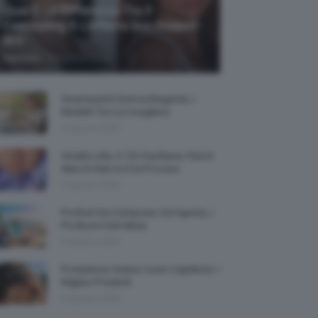
Qual È La Differenza Tra Il
Contouring E L’effetto Sun Kissed?
🌞✨
-
TeamClio
5 Agosto 2026
Smartwatch Donna Elegante, I
Modelli Tra Cui Scegliere
5 Agosto 2026
Smalto Lilla: A Chi Sta Bene, Foto E
Idee Di Nail Art Da Provare
5 Agosto 2026
Profumi Da Comprare Ad Agosto, I
Più Buoni Del Mese
5 Agosto 2026
Protezione Solare Cuoio Capelluto: I
Migliori Prodotti
5 Agosto 2026