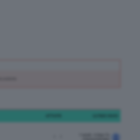
scussione.
ATTIVITÀ
ULTIMO INVIO
1 week, 4 days fa
1
1
chiarachiaretta