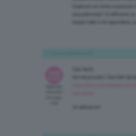
Qualcuno sa come si possono ric
una polmonite? (Il diffusore su
Grazie mille a chi risponderà, 
24 Agosto 2020 alle 9:36 AM
Ciao Ila10,
hai mai provato i Sea Salt Spra
https://blog.cliomakeup.com/
TeamClio
Moderator
salt-spray/
Messaggi:
2089
Un abbraccio!