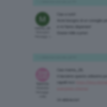
2 Settembre 2020 alle 3:01 PM
Ciao a tutti!
Avrei bisogno di un consiglio pe
e mi fanno disperare!
marina_28
Participant
Grazie mille a priori.
Messaggi: 3
2 Settembre 2020 alle 3:56 PM
Ciao marina_28,
ti lasciamo questo utilissimo po
capelli ricci:
https://blog.cliom
TeamClio
Moderator
evergreen-chioma/
Messaggi:
2089
Un abbraccio!