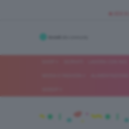
🥥 NEW IN
Accedi
alla community
SHOP
ISCRIVITI
LAVORA CON NOI
MODA E FASHION
ALIMENTAZIONE 
GOSSIP