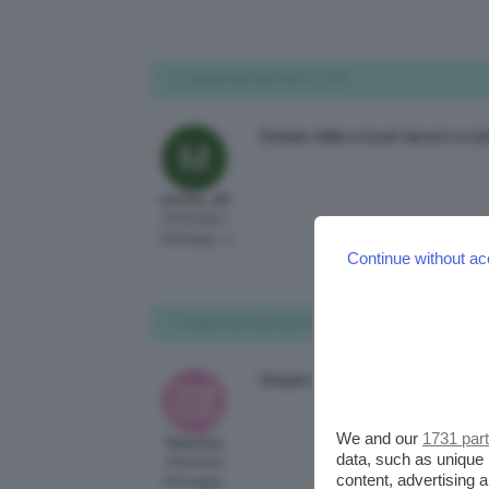
2 Settembre 2020 alle 7:17 PM
Grazie mille e buon lavoro a tut
marina_28
Participant
Messaggi: 3
Continue without ac
3 Settembre 2020 alle 10:13 AM
Grazie a te Marina, un abbracc
We and our
1731 par
TeamClio
data, such as unique 
Moderator
content, advertising
Messaggi: