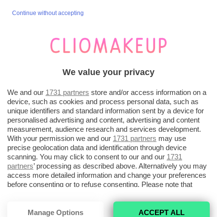
MaryPolly
in:
CHIEDI A CLIO
Continue without accepting
9 months, 2 weeks fa
1
1
ombretti opachi e satinati
MariaLapolla
in:
CHIEDI A CLIO
We value your privacy
1 year, 2 months fa
1
4
We and our
1731 partners
store and/or access information on a
device, such as cookies and process personal data, such as
Powder Brows
unique identifiers and standard information sent by a device for
permanent1
personalised advertising and content, advertising and content
in:
STAR BENE
measurement, audience research and services development.
1 year, 5 months fa
1
1
With your permission we and our
1731 partners
may use
precise geolocation data and identification through device
Skin care
scanning. You may click to consent to our and our
1731
partners
’ processing as described above. Alternatively you may
Smartyyy92
in:
PRODOTTI SKINCARE
access more detailed information and change your preferences
before consenting or to refuse consenting. Please note that
1 year, 6 months fa
3
9
some processing of your personal data may not require your
consent, but you have a right to object to such processing. Your
preferences will apply to this website only. You can change
Manage Options
ACCEPT ALL
Consiglio