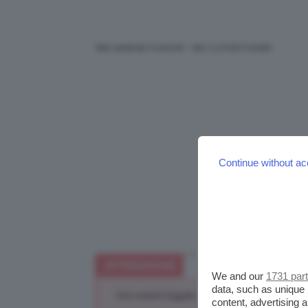
Stai vedendo 5 articoli - dal 1 a 5 (di 5 totali)
Continue without ac
ATTENZIONE
We and our
1731 par
data, such as unique 
Devi essere loggato per rispondere a questa di
content, advertising