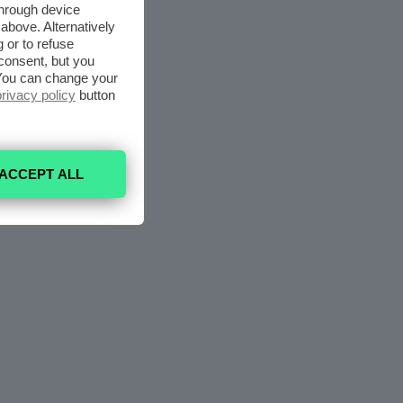
through device
above. Alternatively
 or to refuse
consent, but you
. You can change your
privacy policy
button
ACCEPT ALL