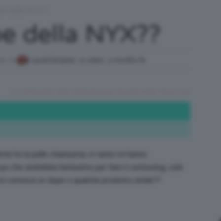
pe della NYX??
/
e della NYX??
nto di
LauraCampara
,
11 years, 3 months fa
Tutto
Tag:
abbronzante
,
blush
,
contouring
,
dupe
,
Nyx
,
pelle chiara
,
Taupe
,
terra
su
mè ho la pelle chiarissima. in tante mi hanno
nyx che andrebbe benissimo per fare il contouring, solo
 voi conosce un dupe o qualche prodotto simile??
Trucco,