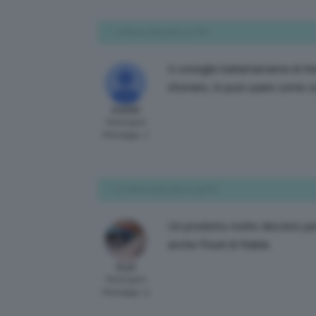
5 Marzo 2015 alle 3:12 PM
ti consiglio bahamamama di th
sfumato, lo puoi usare come c
AleS90
Participant
Messaggi: 2
22 Marzo 2015 alle 12:29 PM
Un prodotto molto discreto per
anche Fossil di Nabla.
EryG
Participant
Messaggi: 11