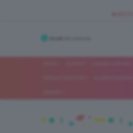
🥥 NEW IN
Accedi
alla community
SHOP
ISCRIVITI
LAVORA CON NOI
MODA E FASHION
ALIMENTAZIONE 
GOSSIP