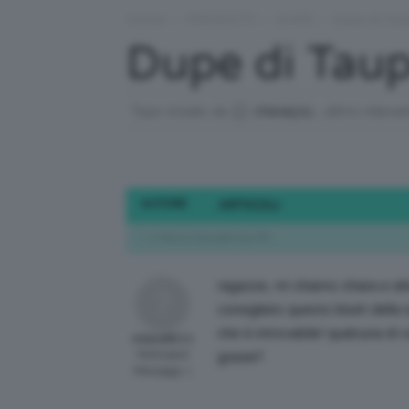
Forum
›
PRODOTTI
›
DUPE
›
Dupe di Tau
Dupe di Taup
Topic iniziato da
chiara9311
, ultimo interve
AUTORE
ARTICOLI
2 Marzo 2015 alle 6:51 PM
ragazze, mi chiamo chiara e ahi
consigliato questo blush della 
che è introvabile! qualcuna di
chiara9311
Participant
grazie!!
Messaggi: 1