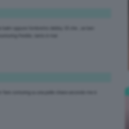
e balm oppure l’ombretto debby 15 che , se ben
Bellezza
ounturing freddo, tanto è mat
e
 fare conturing su una pelle chiara secondo me è
Makeup