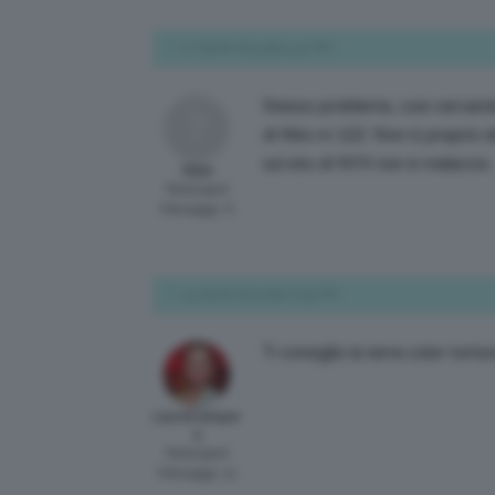
17 Aprile 2015 alle 5:42 PM
Stesso problema, così cercando
di Kiko nr.122. Non è proprio id
sul sito di NYX non è malaccio.
Myla
Participant
Messaggi: 6
24 Aprile 2015 alle 10:50 PM
Ti consiglio la terra color tor
LauraCampar
a
Participant
Messaggi: 12