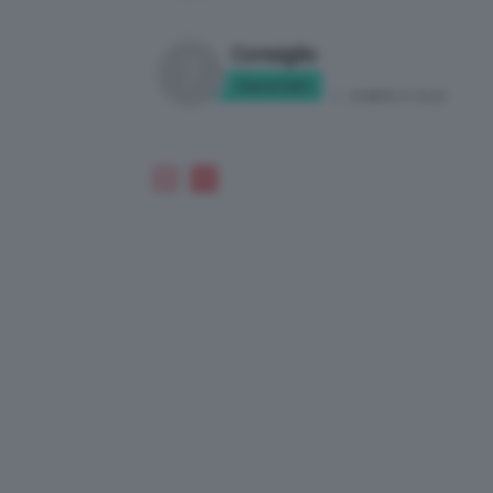
Consiglio
Clara124rt
in:
CHIEDI A CLIO