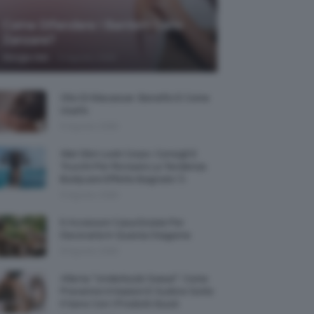
Come Difendere I Bambini Dalle
Zanzare?
-
Giorgia Asti
9 Agosto 2026
Olio Di Macassar: Benefici E Come
Usarlo
9 Agosto 2026
Wet Skin Look Corpo: Consigli E
Trucchi Per Ricreare La Tendenza
Bodycare Effetto Bagnato 💦
9 Agosto 2026
5 Accessori Casa Estate Per
Decorarla In Questa Stagione
8 Agosto 2026
Allerta “Underboob Sweat”: Come
Prevenire Irritazioni E Sudore Sotto
Il Seno Con I Prodotti Giusti