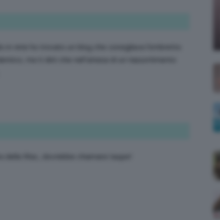
;)
 in rete ho trovato un blog che consigliava l’ombretto
entico, ma ti dirò che nell’attesa di un riassortimento
.
tora della Mac, dovrebbe chiamarsi taupe!