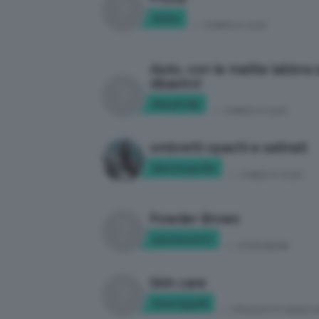
idclio
in:
CHIEDI A CLIO
Aiuto, con le matite labbra
disastro!
MaryPolly
in:
CHIEDI A CLIO
ombretti opachi e satinati
MariaLapolla
in:
CHIEDI A CLIO
Powder Brows
permanent1
in:
STAR BENE
Skin care
Smartyyy92
in:
PRODOTTI SKINCA