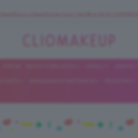
 SuperStrucco e SuperMousse Cocco Tiarè 🌺 ➡️ VAI SU CLIOMAK
FORUM
BEAUTY E BELLEZZA
CAPELLI
UNGHIE
ClioMakeUp
E DIETA
GRAVIDANZA E MATERNITÀ
RELAZIONI
Blog