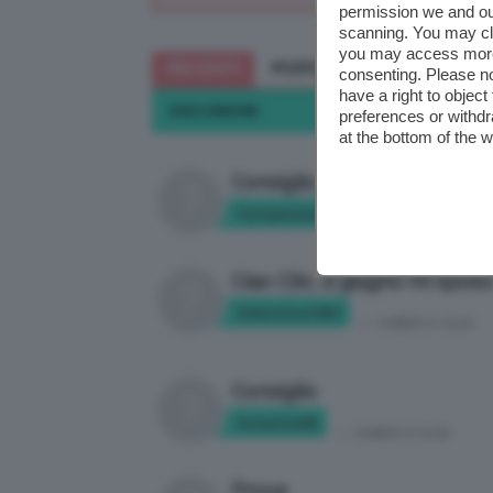
permission we and o
scanning. You may cl
you may access more 
RECENTI
POPOLARI
consenting. Please no
have a right to objec
DISCUSSIONE
preferences or withdr
at the bottom of the 
Consiglio
Tyttywoman
in:
CHIEDI A CLIO
Ciao Clio, a giugno mi sposo
Valentina1987
in:
CHIEDI A CLIO
Consiglio
Susanna68
in:
CHIEDI A CLIO
Prova