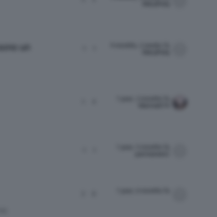
MaryPolly
9 months, 2 weeks fa
 sono un
1
1
MaryPolly
1 year, 2 months fa
1
4
Marina674
1 year, 5 months fa
1
1
permanent1
1 year, 6 months fa
3
9
RE