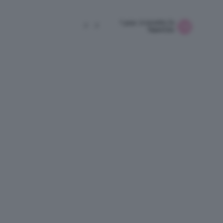
1 year, 6 months fa
2
2
TeamClio