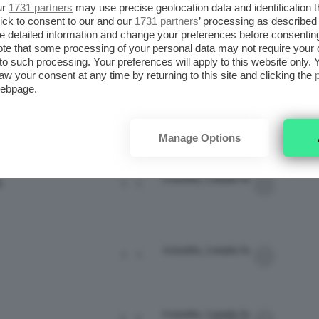
ur
1731 partners
may use precise geolocation data and identification 
ick to consent to our and our
1731 partners
’ processing as described 
detailed information and change your preferences before consenting
te that some processing of your personal data may not require your 
t to such processing. Your preferences will apply to this website only
ATTIVITÀ
ULTIMO INVIO
aw your consent at any time by returning to this site and clicking the
webpage.
2 weeks fa
1
1
chiarachiaretta
Manage Options
3 months, 2 weeks fa
.
1
1
4 months, 2 weeks fa
1
1
9 months, 2 weeks fa
2
2