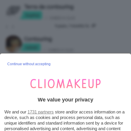
Terra da contouring
Sophia
in:
CHIEDI A CLIO
9 years, 7 months fa
1
1
Contouring
valedr
in:
CHIEDI A CLIO
9 years, 7 months fa
2
3
Continue without accepting
SOS FONDOTINTA & CONTOURING
FedericaManni
in:
CHIEDI A CLIO
10 years, 3 months fa
3
5
We value your privacy
We and our
1731 partners
store and/or access information on a
device, such as cookies and process personal data, such as
unique identifiers and standard information sent by a device for
personalised advertising and content, advertising and content