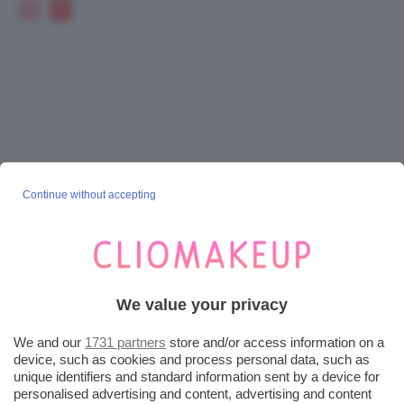
Continue without accepting
We value your privacy
We and our
1731 partners
store and/or access information on a
device, such as cookies and process personal data, such as
unique identifiers and standard information sent by a device for
personalised advertising and content, advertising and content