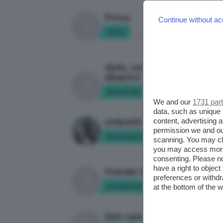
Prova
Continue without ac
idclio
in:
CHIEDI A CLIO
Aiuto, con le matite labbra
disastro!
MaryPolly
in:
CHIEDI A CLIO
We and our
1731 par
data, such as unique 
content, advertising
ombretti opachi e satinati
permission we and o
MariaLapolla
scanning. You may cl
in:
CHIEDI A CLIO
you may access more 
consenting. Please no
have a right to objec
Powder Brows
preferences or withdr
permanent1
at the bottom of the 
in:
STAR BENE
Skin care