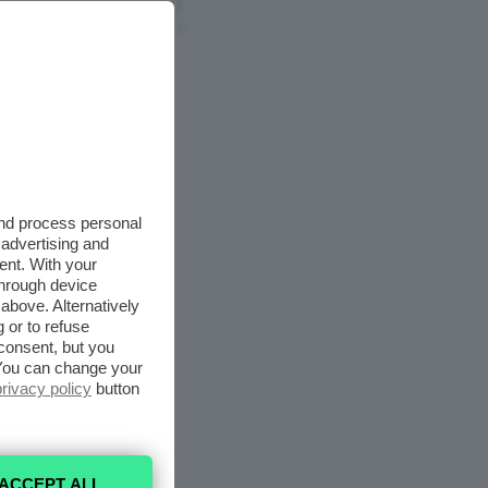
Nell’armadio
6 Agosto 2026
and process personal
 advertising and
ent. With your
through device
above. Alternatively
 or to refuse
consent, but you
. You can change your
privacy policy
button
ACCEPT ALL