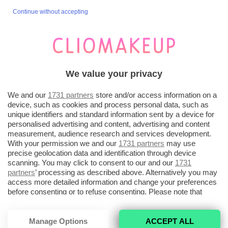
Continue without accepting
ATTENZIONE
Devi essere loggato per rispondere a questa discussione.
We value your privacy
We and our
1731 partners
store and/or access information on a
RECENTI
POPOLARI
device, such as cookies and process personal data, such as
unique identifiers and standard information sent by a device for
ATTIVITÀ
ULTIMO INVIO
personalised advertising and content, advertising and content
measurement, audience research and services development.
With your permission we and our
1731 partners
may use
Consiglio
precise geolocation data and identification through device
scanning. You may click to consent to our and our
1731
Tyttywoman
partners
’ processing as described above. Alternatively you may
in:
CHIEDI A CLIO
access more detailed information and change your preferences
1 week, 5 days fa
1
1
before consenting or to refuse consenting. Please note that
some processing of your personal data may not require your
Ciao Clio, a giugno mi sposo.
consent, but you have a right to object to such processing. Your
preferences will apply to this website only. You can change
Manage Options
ACCEPT ALL
Valentina1987
in:
CHIEDI A CLIO