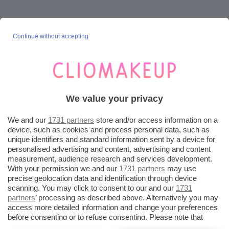
Continue without accepting
We value your privacy
We and our
1731 partners
store and/or access information on a
device, such as cookies and process personal data, such as
unique identifiers and standard information sent by a device for
personalised advertising and content, advertising and content
measurement, audience research and services development.
With your permission we and our
1731 partners
may use
precise geolocation data and identification through device
scanning. You may click to consent to our and our
1731
partners
’ processing as described above. Alternatively you may
access more detailed information and change your preferences
before consenting or to refuse consenting. Please note that
some processing of your personal data may not require your