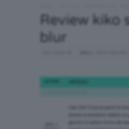
Forum
›
HEY CLIO!
›
IDEE PER CLIO
›
Revi
Review kiko s
blur
Topic iniziato da
giuly_1
, ultimo intervento
AUTORE
ARTICOLI
16 Luglio 2017 alle 9:43 PM
Ciao Clio! Cosa ne pensi di rec
essere un prodotto adatto un p
giorni) e lo adoro ma ho dei du
giuly_1