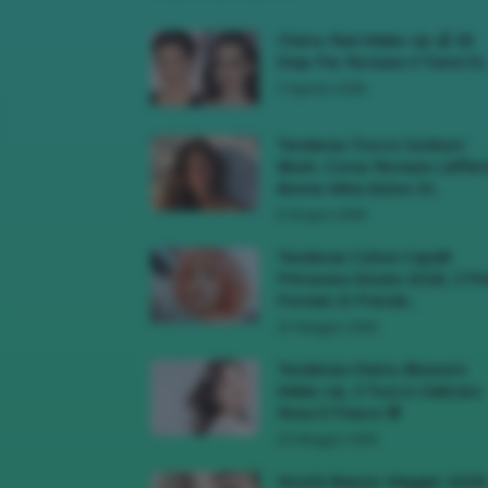
Cherry Red Make-Up 🍒 Gli
Step Per Ricreare Il Trend Di..
3 Agosto 2026
Tendenza Trucco Sunburn
Blush, Come Ricreare L’effet
Bonne Mine Estivo Di...
6 Giugno 2026
Tendenze Colore Capelli
Primavera Estate 2026, Il Pi
Pomelo Si Prende...
31 Maggio 2026
Tendenza Cherry Blossom
Make-Up, Il Trucco Delicato
Rosa E Fresco 🌸
23 Maggio 2026
Novità Beauty Maggio 2026