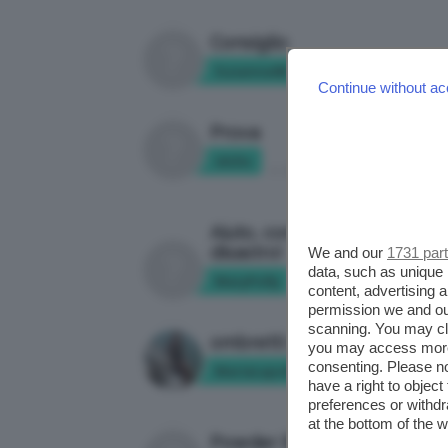
Consiglio
Susanna68
in:
CHIEDI A CLIO
Continue without ac
Prova
idclio
in:
CHIEDI A CLIO
Aiuto, con le matite labbra
disastro!
We and our
1731 par
data, such as unique 
MaryPolly
content, advertising
in:
CHIEDI A CLIO
permission we and o
scanning. You may cl
ombretti opachi e satinati
you may access more 
consenting. Please no
MariaLapolla
in:
CHIEDI A CLIO
have a right to objec
preferences or withdr
at the bottom of the 
Powder Brows