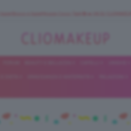
 SuperStrucco e SuperMousse Cocco Tiarè 🌺 ➡️ VAI SU CLIOMAK
FORUM
BEAUTY E BELLEZZA
CAPELLI
UNGHIE
ClioMakeUp
E DIETA
GRAVIDANZA E MATERNITÀ
RELAZIONI
Blog