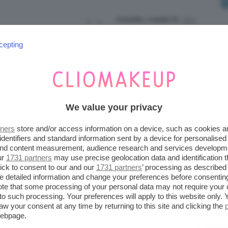
4 months, 2 weeks fa
1
1
cepting
9 months, 2 weeks fa
2
2
MaryPolly
We value your privacy
9 months, 2 weeks fa
 sono un
1
1
MaryPolly
tners
store and/or access information on a device, such as cookies 
identifiers and standard information sent by a device for personalised
 and content measurement, audience research and services developm
ur
1731 partners
may use precise geolocation data and identification 
ick to consent to our and our
1731 partners
’ processing as described 
1 year, 2 months fa
1
4
detailed information and change your preferences before consenting
Marina674
te that some processing of your personal data may not require your 
t to such processing. Your preferences will apply to this website only
aw your consent at any time by returning to this site and clicking the
webpage.
1 year, 5 months fa
1
1