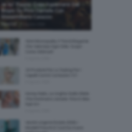
Je So’ Pazzo: Cosa Aspettarsi Dal
Biopic Su Pino Daniele Con
Massimiliano Caiazzo
-
TeamClio
6 Agosto 2026
Abiti Monospalla, Il Trend Elegante
Che Valorizza Ogni Stile: Scopri
Come Abbinarli
6 Agosto 2026
15 Prodotti Per Lo Styling Per I
Capelli Corti E Cortissimi 💇🏻‍♀️
6 Agosto 2026
Honey Nails, Le Unghie Giallo Miele
Che Dominano L’estate: Foto E Idee
Nail Art
6 Agosto 2026
Vestiti Lingerie Estate 2026, I
Modelli Freschi E Cool Da Avere