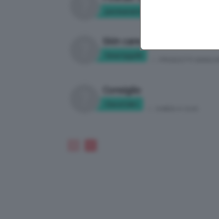
permanent1
in:
STAR BENE
Skin care
Smartyyy92
in:
PRODOTTI SKINCA
Consiglio
Clara124rt
in:
CHIEDI A CLIO