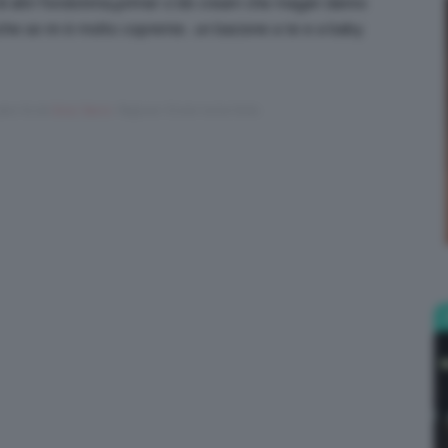
i altri fondotinta,primer o bb cream che magari danno
 anche se nn è molto coprente.. un bacione a te e a baby
Bellezza
ears fa da
Giuly Sacco
. Ragione: Errore nome titolo
e
Makeup