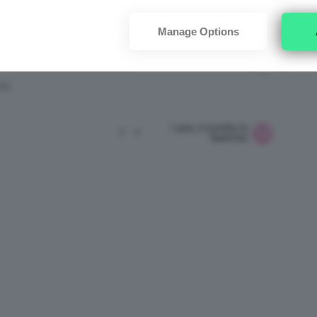
permanent1
Manage Options
1 year, 6 months fa
3
9
RE
1 year, 6 months fa
2
2
TeamClio