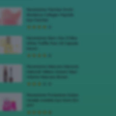
Recensione Patches Occhi
Biodance Collagen Peptide
Eye Patches
Recensione Siero Viso D’Alba
White Truffle First Oil Capsule
Serum
Recensione Mascara Marrone
Deborah Milano Instant Maxi
Volume Mascara Brown
Recensione Protezione Solare
Veralab Invisible Sun Stick 50+
SPF