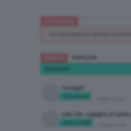
ATTENZIONE
Devi essere loggato per rispondere a questa di
RECENTI
POPOLARI
DISCUSSIONE
Consiglio
Tyttywoman
in:
CHIEDI A CLIO
Ciao Clio, a giugno mi sposo
Valentina1987
in:
CHIEDI A CLIO