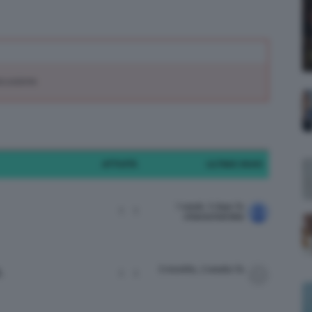
;)
scussione.
ATTIVITÀ
ULTIMO INVIO
1 week, 5 days fa
1
1
chiarachiaretta
3 months, 2 weeks fa
.
1
1