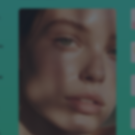
.
to
nk
,