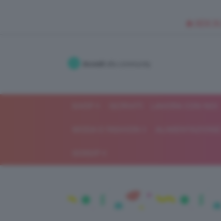
🥥 NEW IN
Accedi
alla community
SHOP
ISCRIVITI
LAVORA CON NOI
MODA E FASHION
ALIMENTAZIONE 
GOSSIP