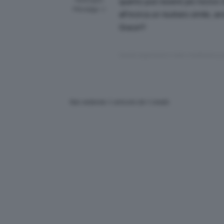
Participant
quanto può essere più nocivo d
Messaggi: 2
all’incirca un risultato simile,
Grace!!!
Questo argomento è stato modificato 9 y
Stai vedendo 1 articolo (di 1 totali)