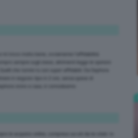
Bellezza
e mi trovo molto bene, ovviamente l’affidabilità
ompro sempre sugli stessi, altrimenti leggo le opinioni
Quelli che nomini tu son super-affidabili. Da Sephora
e
tirare in negozio tipo in 2 ore, senza spese di
ephora vicino a casa, è comodissimo.
Makeup
ro le acquisto online, compreso sui siti da te citati. Io