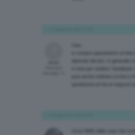
16 Maggio 2017 alle 4:22 PM
Ciao,
io compro spessissimo on line 
dipende dal sito. In generale c
Nicleri
Participant
in rete per vedere i feedback. 
Messaggi: 70
puoi anche ordinare on line e ri
spedizione se hai un negozio s
16 Maggio 2017 alle 6:37 PM
Circa l’80% delle cose che comp