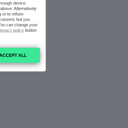
through device
above. Alternatively
 or to refuse
consent, but you
. You can change your
privacy policy
button
ACCEPT ALL