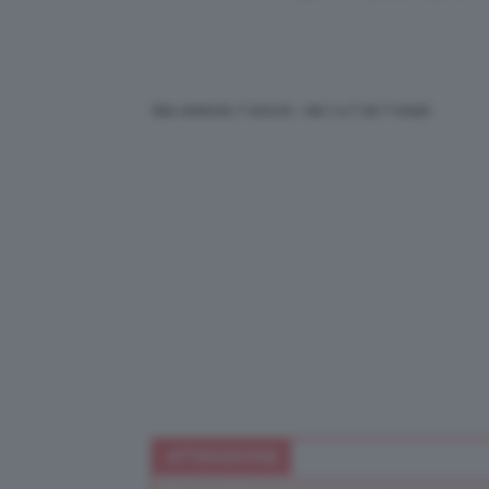
Stai vedendo 7 articoli - dal 1 a 7 (di 7 totali)
ATTENZIONE