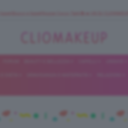
 SuperStrucco e SuperMousse Cocco Tiarè 🌺 ➡️ VAI SU CLIOMAK
FORUM
BEAUTY E BELLEZZA
CAPELLI
UNGHIE
ClioMakeUp
E DIETA
GRAVIDANZA E MATERNITÀ
RELAZIONI
Blog