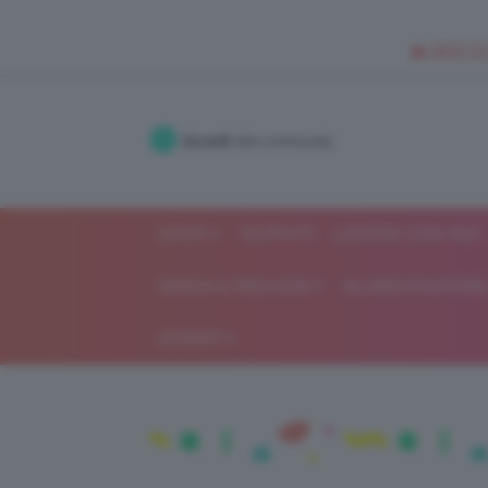
🥥 NEW IN
Accedi
alla community
SHOP
ISCRIVITI
LAVORA CON NOI
MODA E FASHION
ALIMENTAZIONE 
GOSSIP