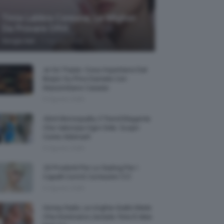
Tinta Labbra Coreana, Le Migliori
Da Provare ORA
-
Giorgia Asti
7 Agosto 2026
Je So’ Pazzo: Cosa Aspettarsi Dal
Biopic Su Pino Daniele Con
Massimiliano Caiazzo
6 Agosto 2026
Abiti Monospalla, Il Trend Elegante
Che Valorizza Ogni Stile: Scopri
Come Abbinarli
6 Agosto 2026
15 Prodotti Per Lo Styling Per I
Capelli Corti E Cortissimi 💇🏻‍♀️
6 Agosto 2026
Honey Nails, Le Unghie Giallo Miele
Che Dominano L’estate: Foto E Idee