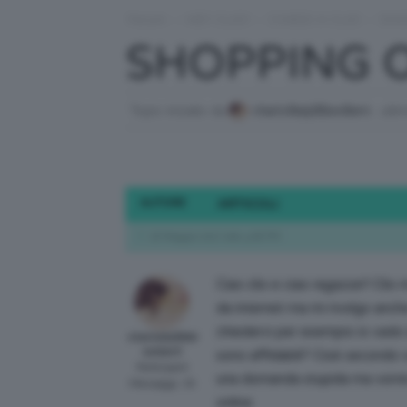
Forum
›
HEY CLIO!
›
CHIEDI A CLIO
›
SHO
SHOPPING 
Topic iniziato da
charlotte9littleotter0
, ulti
AUTORE
ARTICOLI
16 Maggio 2017 alle 4:08 PM
Ciao clio e ciao ragazze!! Clio
da internet ma mi rivolgo anch
chiedervi per esempio io vado s
charlotte9littl
eotter0
sono affidabili? Cioè secondo 
Participant
una domanda stupida ma vorrei
Messaggi: 76
online