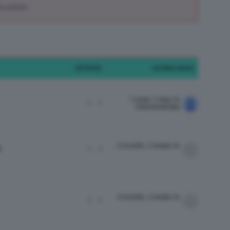
scussione.
ATTIVITÀ
ULTIMO INVIO
1 week, 5 days fa
1
1
chiarachiaretta
3 months, 2 weeks fa
.
1
1
4 months, 2 weeks fa
1
1