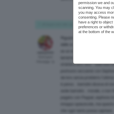
permission we and o
scanning. You may cl
you may access more 
consenting. Please no
have a right to objec
26 Giugno 2017 alle 1:59 PM
preferences or withdr
at the bottom of the 
Riguardo agli acquisti online i
dalle scarpe, ai vestiti, alle 
se un sito è x me nuovo, faccio 
rebby2000
Participant
lamentele, tempi spedizioni, se
Messaggi: 74
stranieri) ecc, ecc…solo una v
piuttosto seccante con Sepho
da loro senza problemi..l’ultima
è perso…bartolini diceva di non
sede bartolini…morale, x non f
pagato con Paypal, sephora mi
intoppo spiacevole, ma questo
che ogni tanto possa capitar