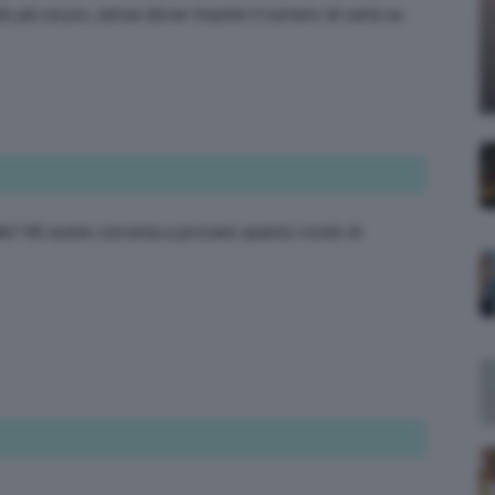
 più sicuro, senza dover inserire il numero di carta su
;)
le!! Mi avete convinta a provare questo modo di