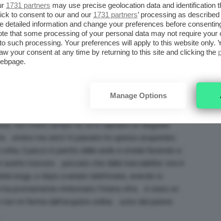
ur
1731 partners
may use precise geolocation data and identification 
ick to consent to our and our
1731 partners
’ processing as described 
detailed information and change your preferences before consenting
te that some processing of your personal data may not require your 
t to such processing. Your preferences will apply to this website only
aw your consent at any time by returning to this site and clicking the
webpage.
n generale, io compro praticamente tutto si puo’ dire…
borse, makeup creme viso ecc ecc…prima di acquistare,
Manage Options
ricerche in merito..recensioni clienti, eventuali
 la spedizione è tracciabile o meno (specie i siti
olta, non molto tempo fa, mi è capitato un disguido
ra…strano ma vero! In passato ho spesso acquistato
 volta, il pacco è partito dalla sede e strada facendo si
 averlo ricevuto…peccato che dalla tracciabilita’ era in
arla lunga, e dopo svariate telefonate, avendo io
 ha prontamente rimborsato l’intera cifra…è stato un
 non mi ferma dall’acquisto online…sono del parere
e…