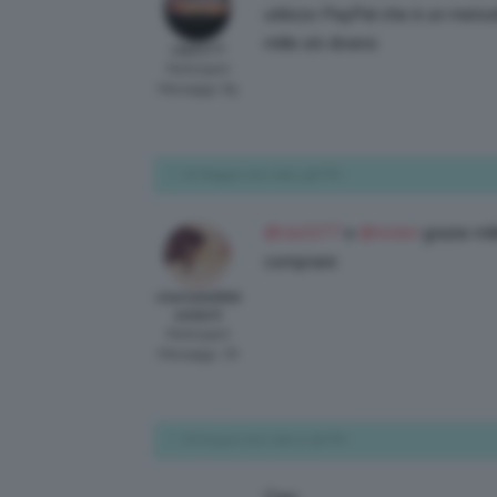
utilizzo PayPal che è un metodo
mille siti diversi
cla3377
Participant
Messaggi: 85
18 Maggio 2017 alle 3:38 PM
@cla3377
e
@nicleri
grazie mil
comprare
charlotte9littl
eotter0
Participant
Messaggi: 76
26 Giugno 2017 alle 12:36 PM