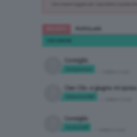
Devi essere loggato per rispondere a questa di
RECENTI
POPOLARI
DISCUSSIONE
Consiglio
Tyttywoman
in:
CHIEDI A CLIO
Ciao Clio, a giugno mi sposo
Valentina1987
in:
CHIEDI A CLIO
Consiglio
Susanna68
in:
CHIEDI A CLIO