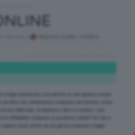
PPING ONLINE
/
ONLINE
mo intervento di
rebby2000
,
9 years, 1 month fa
Tutto
Tag:
comprare
,
lush
,
make up
,
online
,
Prodotti
,
shopping
,
trucchi
su
 mi rivolgo sopratutto a te perché so che spesso compri
e ad altre che solitamente comprano da internet; vorrei
ul sito della lush, di sephora o altro e compro, cioè
voi è affidabile comprare un prodotto online? So che è
 sapere di più anche da chi già ha comprato magari
Trucco,