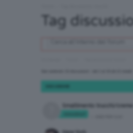
Forum
›
Tag discussione: trucchi
Tag discussio
›
›
Homepage
Forum
Tag discussione: trucchi
Stai vedendo 15 discussioni - dal 1 al 15 (di 21 totali)
DISCUSSIONE
Smaltimento trucchi/creme
ninnolina7
in:
IDEE PER CLIO
New York