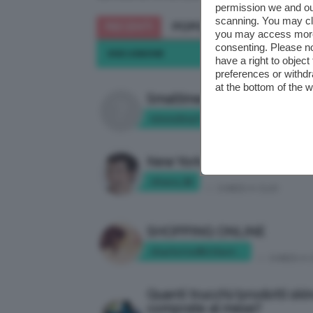
permission we and o
scanning. You may cl
RECENTI
POPOLARI
you may access more 
consenting. Please no
DISCUSSIONE
have a right to objec
preferences or withdr
at the bottom of the 
Smaltimento trucchi/creme
ninnolina7
in:
IDEE PER CLIO
New York
chiara_85
in:
CHIEDI A CLIO
SHOPPING ONLINE
charlotte9littleotter0
in:
CHIEDI A 
Quanti trucchi/prodotti ski
comprate al mese?