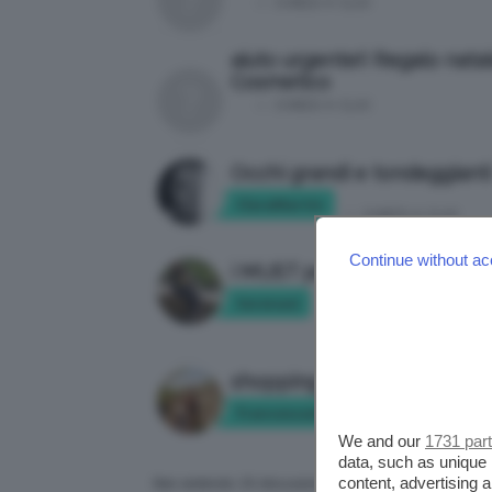
in:
CHIEDI A CLIO
aiuto urgente!! Regalo nata
Cosmetico
in:
CHIEDI A CLIO
Occhi grandi e tondeggianti
ClaraMartin
in:
CHIEDI A CLIO
Continue without ac
i MUST per una MUA
Serenavi
in:
CHIEDI A CLIO
shopping a new york!!
francescadaroma
in:
CHIEDI A CL
We and our
1731 par
data, such as unique 
content, advertising
Stai vedendo 15 discussioni - dal 1 al 15 (di 21 totali)