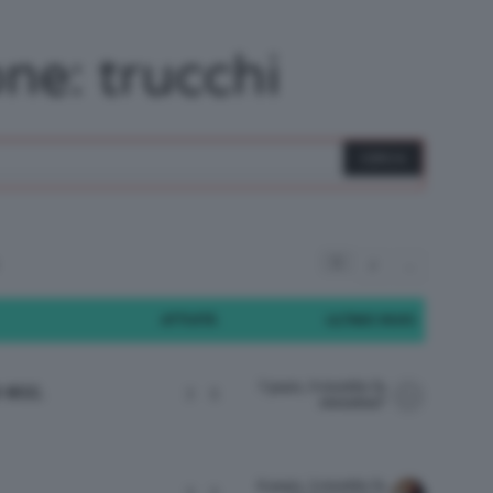
/
ne: trucchi
Tutto
1
2
→
su
ATTIVITÀ
ULTIMO INVIO
7 years, 9 months fa
 ecc.
3
5
ninnolina7
Trucco,
8 years, 3 months fa
3
3