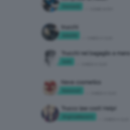
Denise22
in:
COME SI FA?
trucchi
AdaU04
in:
CHIEDI A CLIO
Trucchi nel bagaglio a man
mels
in:
CHIEDI A CLIO
Neve cosmetics
RamonaZ
in:
CHIEDI A CLIO
Trucco law cost! Help!
VirginiaManetti
in:
CHIEDI A CLIO