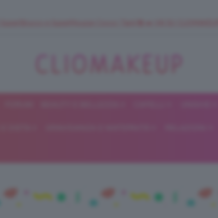
 SuperStrucco e SuperMousse Cocco Tiarè 🌺 ➡️ VAI SU CLIOMAK
FORUM
BEAUTY E BELLEZZA
CAPELLI
UNGHIE
ClioMakeUp
E DIETA
GRAVIDANZA E MATERNITÀ
RELAZIONI
Blog