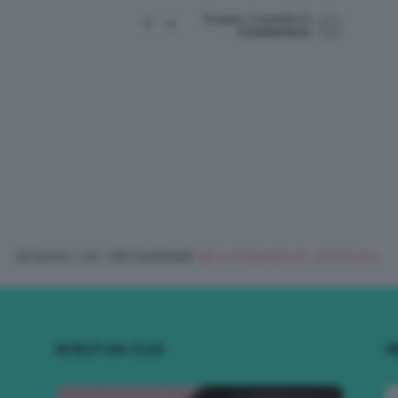
10 years, 3 months fa
6
11
lorelailarkham
SEGUICI SU INSTAGRAM
@CLIOMAKEUP_OFFICIAL
SCELTI DA CLIO
R