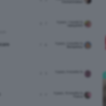
ClioZammatteo
9 years, 1 month fa
5
7
Bellezza
rebby2000
CLIO
9 years, 2 months fa
ncare
7
9
Beckysharp
e
9 years, 9 months fa
3
3
Makeup
9 years, 10 months fa
o
2
2
Franca