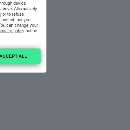
through device
above. Alternatively
 or to refuse
consent, but you
. You can change your
privacy policy
button
ACCEPT ALL