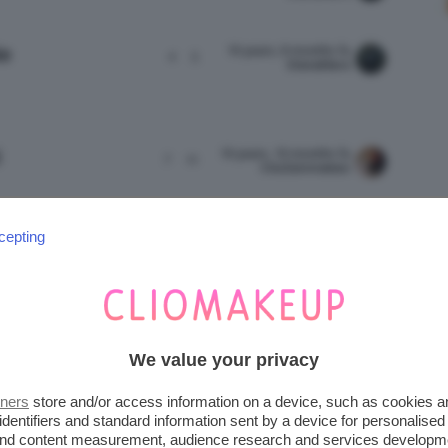
10 years, 8 months fa
le
4
5
DianaMare
10 years, 10 months fa
7
11
ClioZammatteo
cepting
10 years, 10 months fa
2
3
Serenavi
10 years, 11 months fa
2
3
We value your privacy
francescadaroma
IO
tners
store and/or access information on a device, such as cookies 
identifiers and standard information sent by a device for personalised
 and content measurement, audience research and services developm
1
2
→