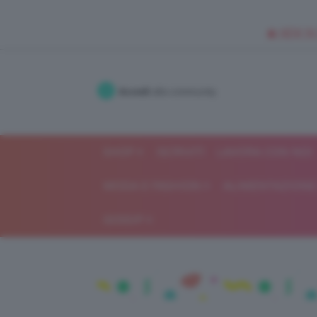
🥥 NEW IN
Accedi
alla community
SHOP
ISCRIVITI
LAVORA CON NOI
MODA E FASHION
ALIMENTAZIONE 
GOSSIP