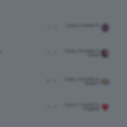
9 years, 9 months fa
3
3
9 years, 10 months fa
o
2
2
Franca
9 years, 10 months fa
6
6
Sonya74
9 years, 11 months fa
3
4
Fragolina