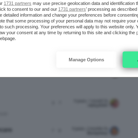
ur
1731 partners
may use precise geolocation data and identification 
ick to consent to our and our
1731 partners
’ processing as described 
detailed information and change your preferences before consenting
te that some processing of your personal data may not require your 
ATTIVITÀ
ULTIMO INVIO
t to such processing. Your preferences will apply to this website only
aw your consent at any time by returning to this site and clicking the
webpage.
7 years, 9 months fa
 ecc.
3
5
ninnolina7
Manage Options
8 years, 3 months fa
3
3
ClioZammatteo
9 years, 1 month fa
5
7
rebby2000
CLIO
9 years, 2 months fa
ncare
7
9
Beckysharp