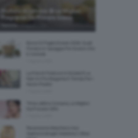
Profumi Al Limone 🍋 Le Migliori
Fragranze Da Provare Subito
-
TeamClio
7 Agosto 2026
Borse Di Paglia Estate 2026, Quali
Portarsi In Spiaggia Per Essere Chic
E Comode
7 Agosto 2026
La French Pedicure In Estate È La
Nail Art Più Elegante E Trendy Per I
Nostri Piedini
7 Agosto 2026
Tinta Labbra Coreana, Le Migliori
Da Provare ORA
7 Agosto 2026
Recensione Maschera Viso
Sephora Idrogel Vitamina C Glow