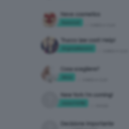
Neve cosmetics
RamonaZ
in:
CHIEDI A CLIO
Trucco law cost! Help!
VirginiaManetti
in:
CHIEDI A CLIO
Cosa scegliere?
Akisa
in:
CHIEDI A CLIO
New York I'm coming!
vivien110785
in:
VIAGGI
Decisione importante