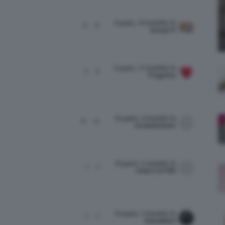
;)
9 years, 10 months fa
6
6
Sonya74
9 years, 11 months fa
3
4
Fragolina
10 years, 3 months fa
6
11
lorelailarkham
10 years, 5 months fa
1
1
vivien110785
10 years, 7 months fa
7
7
DianaMare