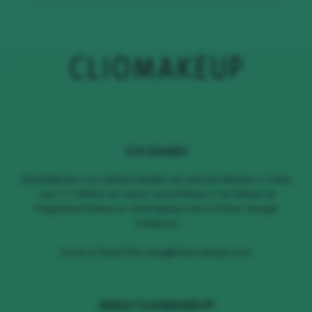
CHI SIAMO
ClioMakeUp è un editore leader nel vertical Beauty in Italia,
con 1.7 Milioni di Utenti Unici/Mese e 4.6 Milioni di
Pageviews/Mese su cliomakeup.com | Fonte: Google
Analytics
Scrivi al TeamClio:
blog@cliomakeup.com
SEGUI CLIOMAKEUP