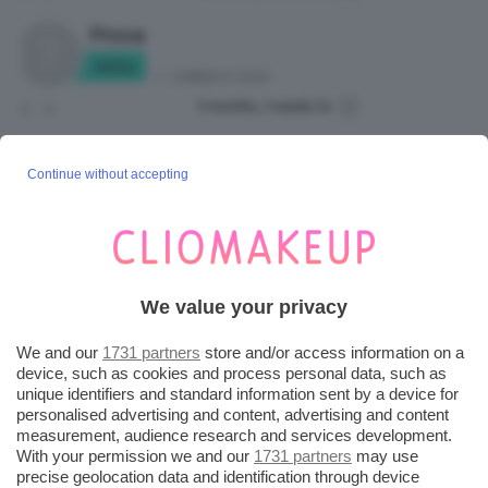
Prova
idclio
in:
CHIEDI A CLIO
9 months, 2 weeks fa
2
2
Aiuto, con le matite labbra sono un
Continue without accepting
disastro!
MaryPolly
in:
CHIEDI A CLIO
9 months, 2 weeks fa
1
1
ombretti opachi e satinati
We value your privacy
MariaLapolla
in:
CHIEDI A CLIO
We and our
1731 partners
store and/or access information on a
device, such as cookies and process personal data, such as
1 year, 2 months fa
1
4
unique identifiers and standard information sent by a device for
personalised advertising and content, advertising and content
measurement, audience research and services development.
Powder Brows
With your permission we and our
1731 partners
may use
permanent1
precise geolocation data and identification through device
in:
STAR BENE