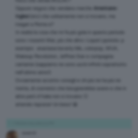
fisico che venda MULAC?
Oppure negozi che vendano marche
Americane-
Inglesi
(etc) che solitamente non si trovano, ma
magari a Roma si?
In realtà la cosa che mi fa più gola in questo periodo
sono i rossetti Mat, più che altro i Liquid Lipsticks :p
esempio : anastasia beverly hills, colorpop, MUA,
Makeup Revolution, Jeffree Star e compagnia
cantante (sappiamo ne sono usciti infiniti soprattutto
nell’ultimo anno!)
Ovviamente accetto consigli e chi più ne ha più ne
metta, di cosmetici che bisognerebbe avere e che in
altre parti d’Italia non si trovano 🙂
attendo risposta! Un beso! 😀
7 Ottobre 2015 alle 9:13 PM
raven13