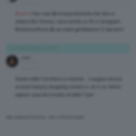
Messaggi: 11
@ciemi
Ciao cara 😀 la bioprofumeria che dico si
chiama Bio Domus, cerca anche su Fb e Instagram :
BiodomusRoma 😀 sei stata gentilissima 🙂 davvero!
14 Ottobre 2015 alle 11:42 PM
ciemi
Subscriber
Messaggi: 415
Grazie mille! Cercherò su internet…ti auguro ancora
un buon beauty shopping romano e, se ti va, fammi
sapere cosa hai scovato di bello! Ciao!
Stai vedendo 8 articoli - dal 1 a 8 (di 8 totali)