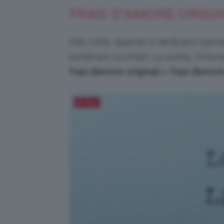
FRASI D’AMORE ORIGI
Alle volte, quando si dedicano parole
sembrare scontati. La scelta, fortun
frasi d’amore originali
e
frasi d’amore
Salva