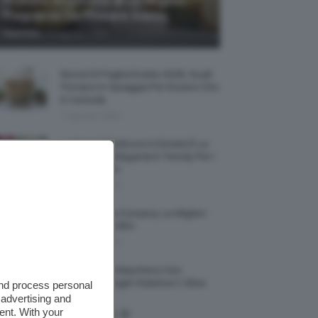
Profumi Al Limone 🍋 Le Migliori
Fragranze Da Provare Subito
-
TeamClio
7 Agosto 2026
Borse Di Paglia Estate 2026, Quali
Portarsi In Spiaggia Per Essere Chic
E Comode
7 Agosto 2026
La French Pedicure In Estate È La
Nail Art Più Elegante E Trendy Per I
Nostri Piedini
7 Agosto 2026
Tinta Labbra Coreana, Le Migliori
Da Provare ORA
7 Agosto 2026
Recensione Maschera Viso
Sephora Idrogel Vitamina C Glow
and process personal
Mask
 advertising and
ent. With your