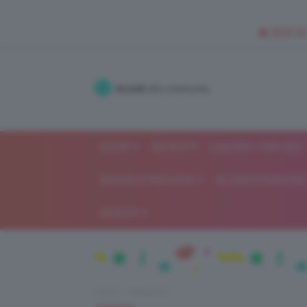
🥥 NEW IN
Accedi
alla community
SHOP
ISCRIVITI
LAVORA CON NOI
MODA E FASHION
ALIMENTAZIONE 
GOSSIP
Home
Relazioni