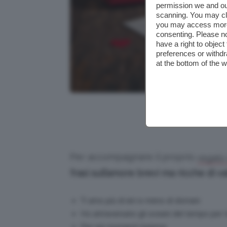
permission we and o
scanning. You may cl
you may access more 
consenting. Please no
have a right to objec
preferences or withdr
at the bottom of the 
Credits: Foto di
Per accompagnare il proprio
regalo
frasi sull’amore brevi ma ricche di v
Ti amo più di ieri e meno di domani
Ho attraversato gli oceani del tempo per t
Per più momenti insieme