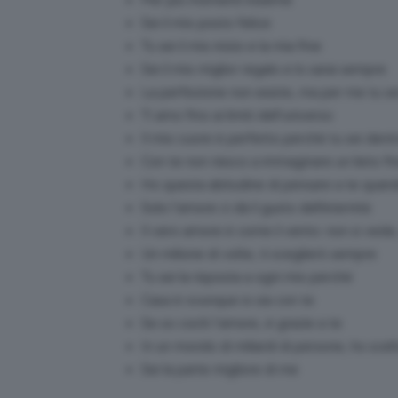
Sei il mio posto felice
Tu sei il mio inizio e la mia fine
Sei il mio miglior regalo e lo sarai sempre
La perfezione non esiste, ma per me tu se
Ti amo fino ai limiti dell’universo
Il mio cuore è perfetto perché tu sei dent
Con te non riesco a immaginare un lieto f
Ho questa abitudine di pensare a te quan
Solo l’amore ci dà il gusto dell’eternità
Il vero amore è come il vento: non si vede
Un milione di volte, ti sceglierò sempre
Tu sei la risposta a ogni mio perché
Casa è ovunque io sia con te
Se so cos’è l’amore, è grazie a te
In un mondo di miliardi di persone, ho scel
Sei la parte migliore di me