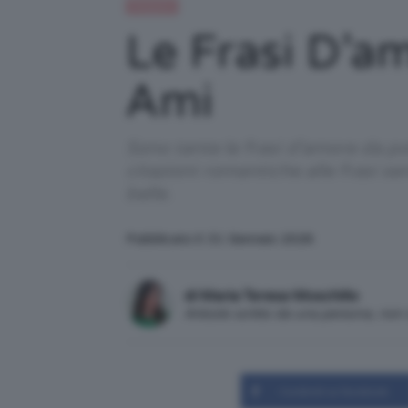
Relazioni
Le Frasi D’a
Ami
Sono tante le frasi d'amore da po
citazioni romantiche alle frasi s
belle.
Pubblicato il: 31 Gennaio 2026
di Maria Teresa Moschillo
Articolo scritto da una persona, no
Condividi su Facebook