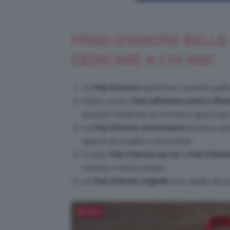
FRASI D’AMORE BELLE
DEDICARE A CHI AMI
Le
frasi d’amore
esprimono a parole quell
Hanno scritto
frasi sull’amore poeti e filos
da poter sfoderare al momento giusto per 
Le
frasi d’amore emozionanti
possono es
oppure più lunghe e strutturate.
Ci sono
frasi d’amore per lei
e
frasi d’amor
iconiche e senza tempo.
Le
frasi d’amore originali
sono quelle da pr
Salva