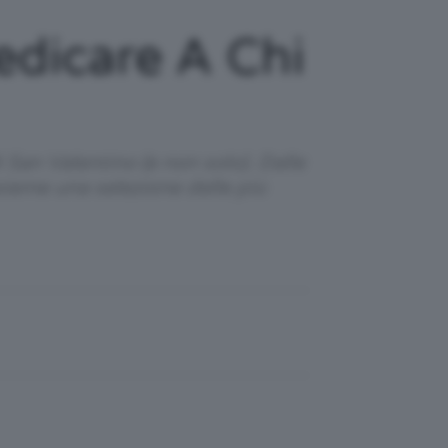
edicare A Chi
San Valentino (e non solo). Dalle
nsieme una selezione delle più