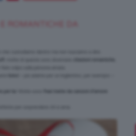
 E ROMANTICHE DA
Bellezza
o che custodiamo dentro ma non riusciamo a dire.
ofi
: molte di queste sono diventate
citazioni romantiche
,
fare colpo sulla persona amata.
e
sere
brevi
– più adatte per un bigliettino, per esempio –
e per lui
. Molte sono
frasi tratte da canzoni d’amore
eferire per sorprendere chi si ama.
Makeup