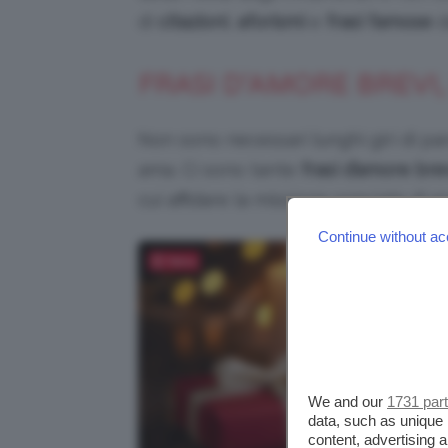
di
citazioni
,
aforismi
e
frasi famose
d
FRASI D’AMORE BREVI,
Non sono necessari lunghi giri di p
ama. Ci sono tante
frasi d’amore bre
cui affidare la missione speciale di 
Continue without ac
Salva
We and our
1731 par
data, such as unique 
content, advertising