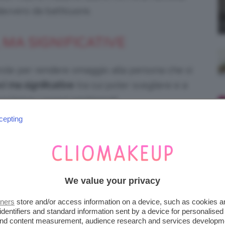
avvero da batticuore.
 MA SIGNIFICATIVE
arole per rendere omaggio alla persona che si
vi ma significative
tra cui poter scegliere e a
esprimere i propri sentimenti.
cepting
We value your privacy
tners
store and/or access information on a device, such as cookies 
identifiers and standard information sent by a device for personalised
 and content measurement, audience research and services developm