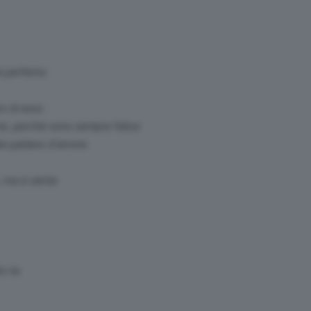
i perfetto
ro di esso
ine, perché sono sempre felice
do parlano d’amore
, ma si sente
to te