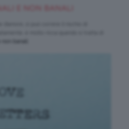
NALI E NON BANALI
 d’amore, si può correre il rischio di
atamente, è molto ricca quando si tratta di
 non banali​
.