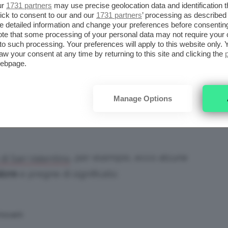
ur
1731 partners
may use precise geolocation data and identification 
ick to consent to our and our
1731 partners
’ processing as described 
detailed information and change your preferences before consenting
te that some processing of your personal data may not require your 
t to such processing. Your preferences will apply to this website only
aw your consent at any time by returning to this site and clicking the
webpage.
Manage Options
 Adobe Stock | fantasyart3d
, per esempio, ecco alcune
 di San Valentino
alore
e pregne di significato:
rovarti