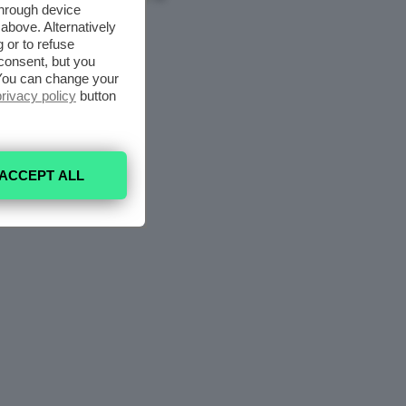
through device
above. Alternatively
 or to refuse
consent, but you
. You can change your
privacy policy
button
ACCEPT ALL