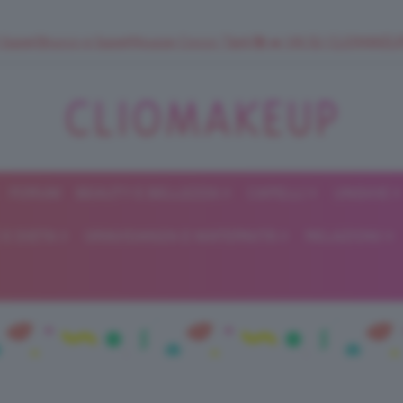
 SuperStrucco e SuperMousse Cocco Tiarè 🌺 ➡️ VAI SU CLIOMAK
FORUM
BEAUTY E BELLEZZA
CAPELLI
UNGHIE
ClioMakeUp
E DIETA
GRAVIDANZA E MATERNITÀ
RELAZIONI
Blog