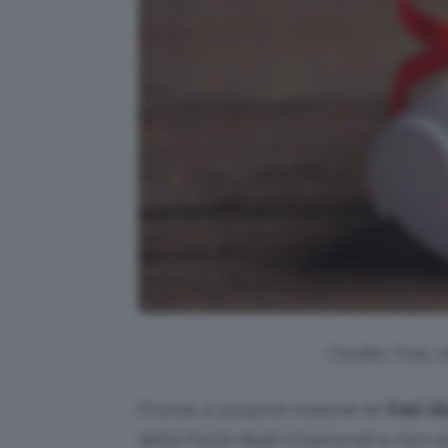
Credits: Foto 
Pronte a scoprire insieme le
frasi d
della Festa degli innamorati e non s