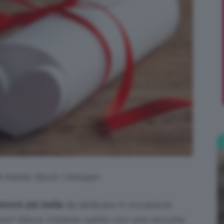
;)
di Adobe Stock | Adragan
’amore più belle
da dedicare in occasione
olo? Allora, iniziamo subito con una raccolta