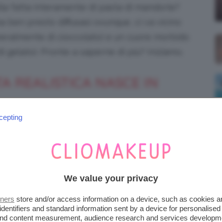
lla fatta interamente di pasta di mandorle?
ma ben presto diffusasi ovunque, ci va vicino
eralmente di cioccolato) e un cuore morbido
i gelato). Pronte a saperne di più? Iniziamo.
A REALISTICA NASCE IN
cepting
, impazza il trend della
frutta
ta Dubai
re di più e la vediamo letteralmente
tta di una speciale
tecnica di pasticceria
con
dolci monoporzione
caratterizzati da un
We value your privacy
rbidissimo.
tners
store and/or access information on a device, such as cookies 
identifiers and standard information sent by a device for personalised
 and content measurement, audience research and services developm