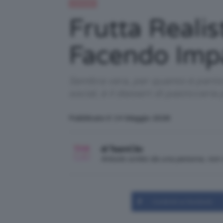
Lifestyle
Frutta Realis
Facendo Imp
Sembra vera, per quanto è particol
social, è il dessert di pasticceri
Pubblicato il: 14 Maggio 2026
di TeamClio
Articolo scritto da una persona, no
Condividi su Facebook