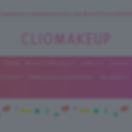
 SuperStrucco e SuperMousse Cocco Tiarè 🌺 ➡️ VAI SU CLIOMAK
FORUM
BEAUTY E BELLEZZA
CAPELLI
UNGHIE
ClioMakeUp
E DIETA
GRAVIDANZA E MATERNITÀ
RELAZIONI
Blog