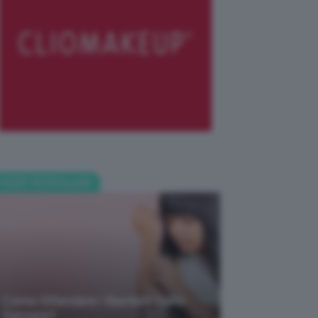
POST POPOLARI
Come Difendere I Bambini Dalle
Zanzare?