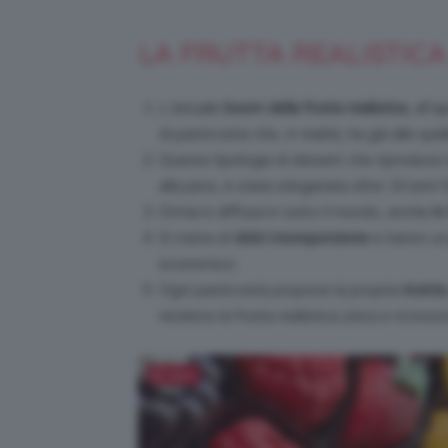
LA FRUTTA REALISTICA
L’attuale
boom della frutta realistica
, all’
di pasticceria che, in realtà, ha già alle spall
Questa tipologia di dessert che riproduce i
alla pera, è stata sdoganata oltre 10 anni 
Ormai è diffusa in tutto il mondo, anche
in
Si tratta di
dolci monoporzione
e hanno u
economico.
Ogni pasticceria propone la propria
ricetta
rendono la frutta realistica unica e riconos
Salva