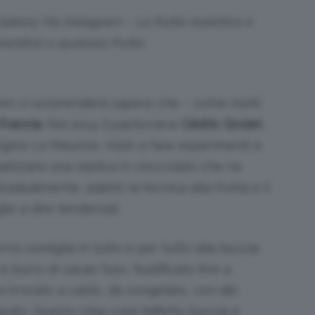
ery Via Instagram – La frutta realistica è
irandosi a qualsiasi frutto
non vi sorprenderà sapere che – come molti
 Francia
. Nel 2014 il pasticciere
Cédric Grolet
,
igino Le Meurice, iniziò a fare esperimenti a
ealizzare una replica in cioccolato che ne
radualmente, adattò la tecnica alla frutta e il
io a dire tendenza).
terno somiglia in tutto e per tutto alla buccia
e burro di cacao fuso, fluidificato fino a
i irrorato a caldo, da congelato, con dei
afo. Questo step crea l’effetto buccia e