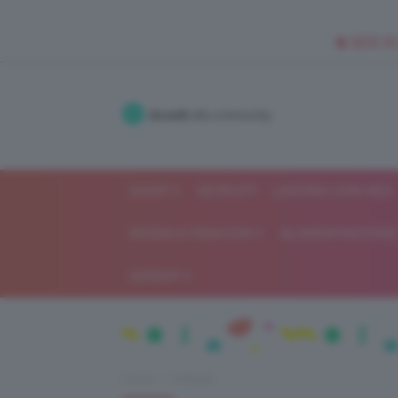
🥥 NEW IN
Accedi
alla community
SHOP
ISCRIVITI
LAVORA CON NOI
MODA E FASHION
ALIMENTAZIONE 
GOSSIP
Home
Lifestyle