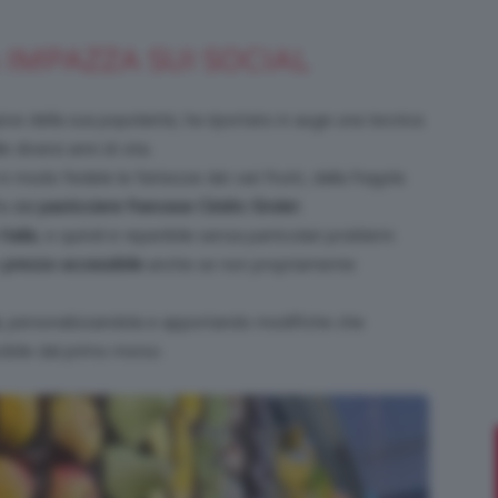
 IMPAZZA SUI SOCIAL
Bellezza
apice della sua popolarità, ha riportato in auge una tecnica
e diversi anni di vita.
n modo fedele le fattezze dei vari frutti, dalla fragola
fa dal
pasticciere francese Cédric Grolet
.
 Italia
, e quindi è reperibile senza particolari problemi.
e
n
prezzo accessibile
anche se non propriamente
, personalizzandola e apportando modifiche che
cibile dal primo morso.
Makeup