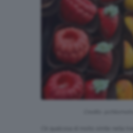
Credits: @chilometr
C’è qualcosa di molto simile nella tra