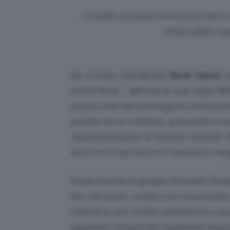
Credits: @cakeamoredizucchero_bak
realizzabile isp
Se vi state chiedendo
dove nasce
, 
trend food – affonda le sue radici
in
pastry chef
del prestigioso hotel par
partire da un ciottolo, provando a r
rappresentasse le texture naturali. G
resto è ormai storia (o faremmo megl
Nella ricetta originale di Grolet l’es
dei vari frutti, creato con cioccolato 
ottenere uno strato sottilissimo e po
pigmenti nebulizzati mediante aerogr