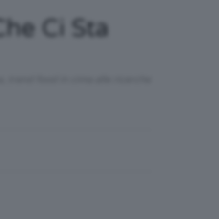
Che Ci Sta
a, trend food in cima alle ricerche