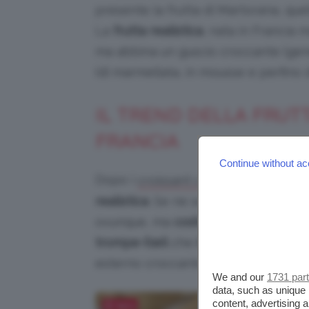
presente la frutta di Martorana, que
La
frutta realistica
, nata in Francia 
ma abbina un guscio croccante (gen
(di marmellata, in mousse e perfino d
IL TREND DELLA FRUTT
FRANCIA
Continue without ac
Dopo i
e la
croissant cubici
cioccola
realistica
. Se ne sente parlare semp
ovunque, ma
cos’è
di preciso? Si tra
trompe-l’œil
che
imita la frutta vera
esterno croccante e da un cuore mo
We and our
1731 par
data, such as unique 
content, advertising
Salva