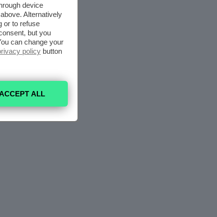
through device
above. Alternatively
 or to refuse
consent, but you
. You can change your
privacy policy
button
ACCEPT ALL