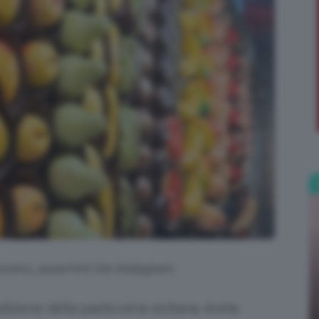
;)
ozero_assemini Via Instagram
dizione della pasticceria siciliana. Avete