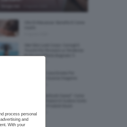
-
Giorgia Asti
9 Agosto 2026
Olio Di Macassar: Benefici E Come
Usarlo
9 Agosto 2026
Wet Skin Look Corpo: Consigli E
Trucchi Per Ricreare La Tendenza
Bodycare Effetto Bagnato 💦
9 Agosto 2026
5 Accessori Casa Estate Per
Decorarla In Questa Stagione
8 Agosto 2026
Allerta “Underboob Sweat”: Come
Prevenire Irritazioni E Sudore Sotto
Il Seno Con I Prodotti Giusti
8 Agosto 2026
and process personal
 advertising and
ent. With your