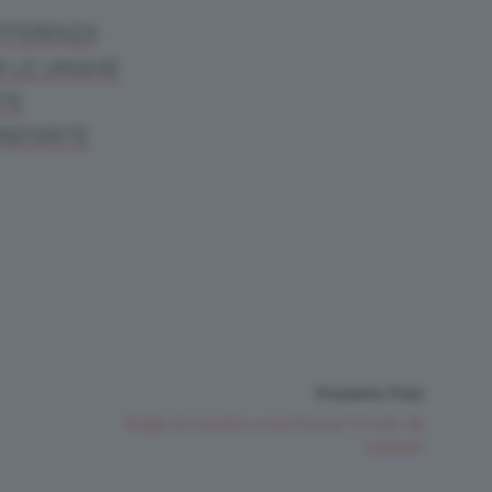
IFFERENZA
R LE UNGHIE
ITE
REFERITE
Prossimo Post
Voglia di rossetto rosa/fucsia? 6 look da
copiare!