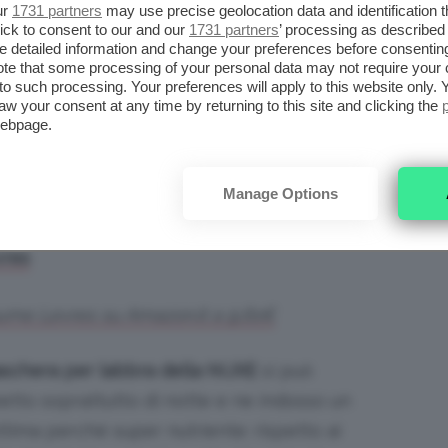
ur
1731 partners
may use precise geolocation data and identification 
ick to consent to our and our
1731 partners
’ processing as described 
detailed information and change your preferences before consenting
g Mask su Amazon.it a 26,26€
te that some processing of your personal data may not require your 
t to such processing. Your preferences will apply to this website only
aw your consent at any time by returning to this site and clicking the
i questa maschera, ma onestamente non mi ha
webpage.
nta,
ma non si assorbe mai e dà un po’
anto mi riguarda resta ferma al 50 %, non
Manage Options
no un top al 100%
vres
me Levres su Amazon.it a 9,61€
schera per labbra della NUXE
si può
metto soprattutto di notte e ne indosso un
tima perché super nutriente: rispetto ai