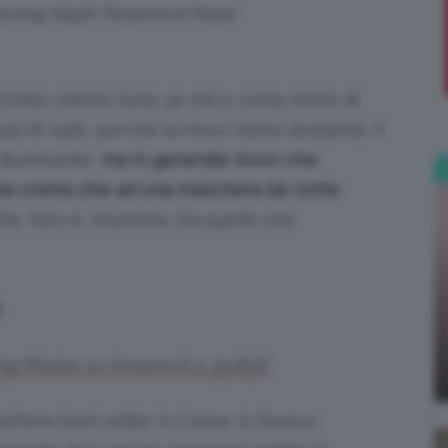
tening Night Treatment Mask
;)
mato ridotto (solo 30 ml) e costa molto di
più di rado, perché la trovo meno idratante. Il
illuminante,
ma in generale trovo che
d una crema che ad una maschera da notte
.
elle. Non è, insomma, tra quelle che
k
ng Maske su Amazon.it a 39,85€
chere best seller in Corea. Io l’avevo