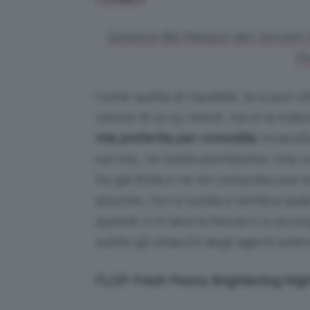
Garancia Bal Masqué des Sorciers 
Pr
Come quella di Caudalie, la si può u
veloce di 10-15 minuti, ma io la ind
mia preferita per comodità.
Innanzit
sul viso, ne basta pochissima. Una co
ho già finita e ne ho comprata una 
assorbe, non è lucida e sembra quasi
quando ci si lava la faccia ci si acc
subito gli attacchi degli agenti ester
FLOP: Fresh Peony Brightening Nig