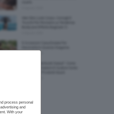
Usarlo
9 Agosto 2026
Wet Skin Look Corpo: Consigli E
Trucchi Per Ricreare La Tendenza
Bodycare Effetto Bagnato 💦
9 Agosto 2026
5 Accessori Casa Estate Per
Decorarla In Questa Stagione
8 Agosto 2026
Allerta “Underboob Sweat”: Come
Prevenire Irritazioni E Sudore Sotto
Il Seno Con I Prodotti Giusti
8 Agosto 2026
and process personal
 advertising and
ent. With your