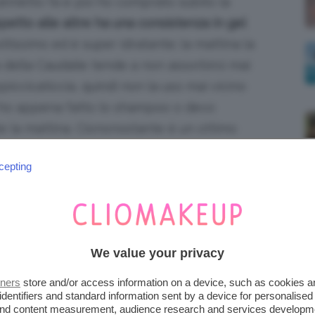
annetto fa e poi ho comprato subito la
petto alle altre ha una consistenza in gel
ltissimo ed è super idratante; la mattina la
a della Caudalie tende a non assorbirsi mai
ppiccicaticcia, quindi non la uso mai vicino
do ho appena fatto lo shampoo o devo
e la mattina. Ciononostante è un ottimo
cepting
ene fare lo stesso anche per le labbra e,
ntensiva. Non da ultimo, la sera è il
ttutto se siete amanti dei rossetti opachi e
alle labbra un piccolo break e le nutrite a
We value your privacy
allo “stress” del rossetto.
tners
store and/or access information on a device, such as cookies 
identifiers and standard information sent by a device for personalised
 and content measurement, audience research and services developm
ask