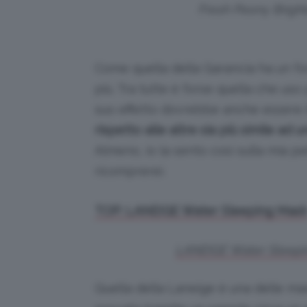
Fresh Peony Brigh
Come quella della Garancia ha un for
più. Tra tutte è forse quella che uso 
suo effetto dovrebbe anche essere 
rispetto alle altre sia più simile a
Almeno, io la sento così sulla mia p
ricomprerei.
TOP: LANEIGE Water Sleeping Mas
LANEIGE Water Sleepi
Quella della Laneige è una delle mas