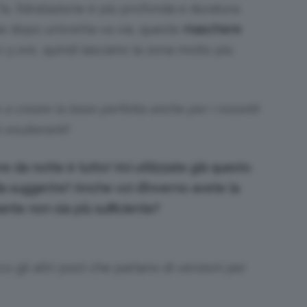
a, l’idratazione è più profonda e duratura.
e dopo un’oretta va via, queste
maschere
3 ore, quindi lasciano la zona molto più
 creare la base perfetta anche per i rossetti
ù esuberanti!
da notte è tutto! Voi utilizzate già questo
da suggerire? Anche voi d’inverno avete la
nte non sia più sufficiente?
gli altri post che parlano di versioni per