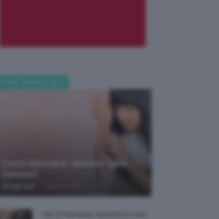
POST POPOLARI
Come Difendere I Bambini Dalle
Zanzare?
-
Giorgia Asti
9 Agosto 2026
Olio Di Macassar: Benefici E Come