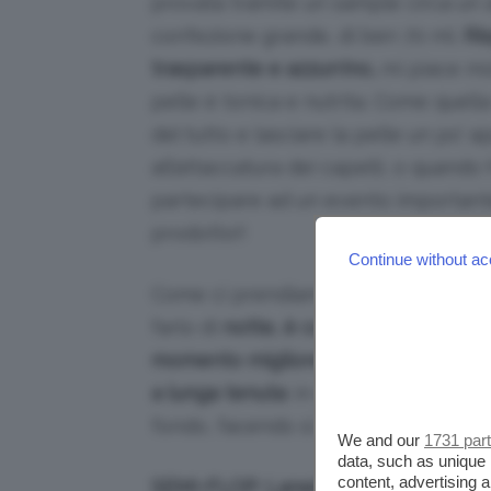
provata tramite un sample circa un 
confezione grande, di ben 70 ml.
Ris
trasparente e azzurrino,
mi piace mo
pelle è tonica e nutrita. Come quell
del tutto e lasciare la pelle un po’ a
all’attaccatura dei capelli, o quan
partecipare ad un evento important
prodotto!!
Continue without ac
Come ci prendiamo cura del viso è b
farlo di
notte, è comodo e ad azione i
momento migliore per idratarle sopra
a lunga tenuta
: in questo modo date 
fondo, facendo sì che si riprendano d
We and our
1731 par
data, such as unique 
content, advertising
SEMI-FLOP: Laneige Lip Sleeping M