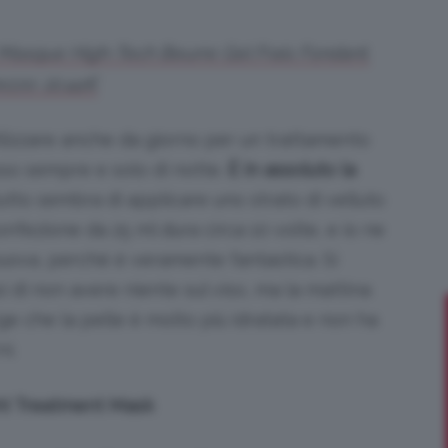
Masque High-Tech Beurre Gel Frais Fondant.
ezzo: 22.44€
Bellezza
tilizzare anche da giorno per un trattamento
osso sempre e solo di notte.
È in assoluto la
utto sembra di applicare uno strato di velluto
nfezione da 25 ml dura circa 10 volte, e io ne
e
nuova, perché è veramente fantastica. Si
 di non avere niente sul viso, ma la mattina
orge che la pelle è molto più idratata e non ha
ni.
Makeup
ht Treatment Mask