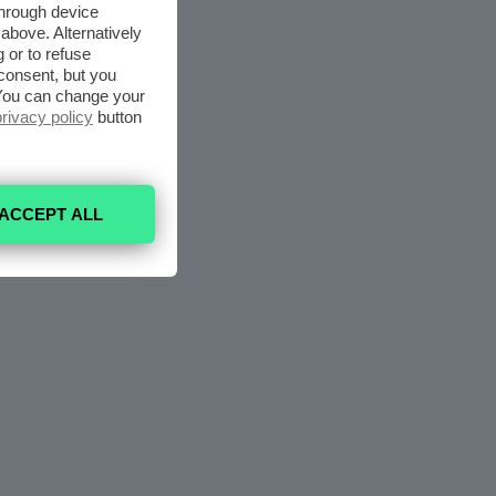
through device
above. Alternatively
 or to refuse
consent, but you
. You can change your
privacy policy
button
ACCEPT ALL