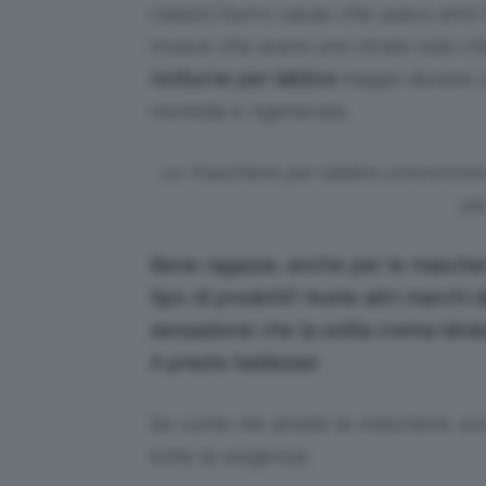
classici burro cacao che usavo anni f
Invece che avere uno strato solo ch
notturne per labbra
magari durano 2-
morbida e rigenerata.
Le maschere per labbra concorrono a
pi
Bene ragazze, anche per le maschere 
tipo di prodotti? Avete altri marchi 
sensazione che la solita crema idrata
A presto bellezze!
Se come me amate le maschere, ecco 
tutte le esigenze: