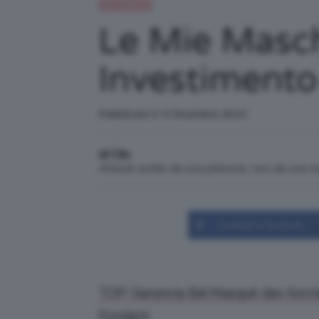
Top TeamClio
Le Mie Masch
Investimento 
Pubblicato il: 5 Dicembre 2015
di Clio
Articolo scritto da una persona, non da una 
Condividi su Facebook
TOP: Garancia Bal Masqué des Sorci
Fondant