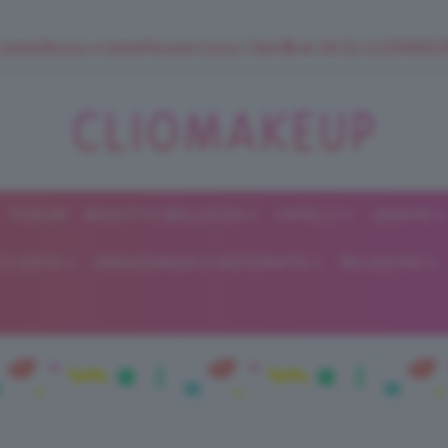
 SuperStrucco e SuperMousse Cocco Tiarè 🌺 ➡️ VAI SU CLIOMAK
FORUM
BEAUTY E BELLEZZA
CAPELLI
UNGHIE
ClioMakeUp
E DIETA
GRAVIDANZA E MATERNITÀ
RELAZIONI
Blog