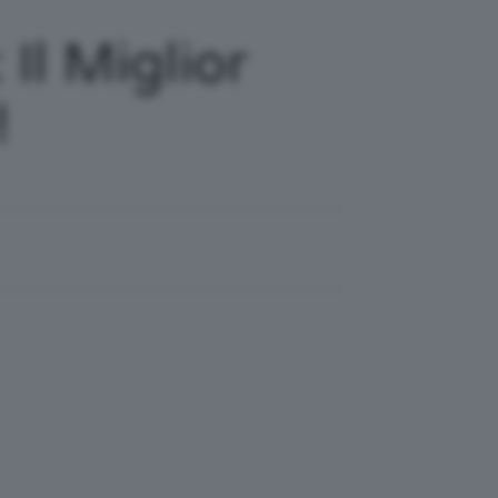
Il Miglior
!