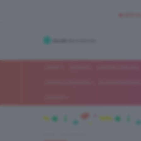
🥥 NEW IN
Accedi
alla community
SHOP
ISCRIVITI
LAVORA CON NOI
MODA E FASHION
ALIMENTAZIONE 
GOSSIP
Home
Top TeamClio