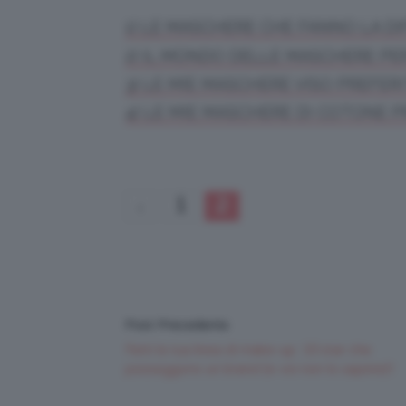
1) LE MASCHERE CHE FANNO LA D
2) IL MONDO DELLE MASCHERE PE
3) LE MIE MASCHERE VISO PREFER
4) LE MIE MASCHERE DI COTONE P
1
2
Post Precedente
Fatti la tua linea di make-up: 10 star che
posseggono un brand (e voi non lo sapete)!