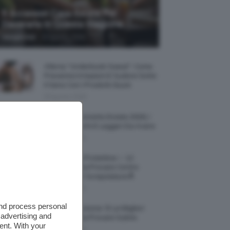
5 Accessori Casa Estate Per
Decorarla In Questa Stagione
-
Giorgia Asti
8 Agosto 2026
Allerta “Underboob Sweat”: Come
Prevenire Irritazioni E Sudore Sotto
Il Seno Con I Prodotti Giusti
8 Agosto 2026
Borse All’uncinetto Estate 2026, I
Modelli Freschi E Leggeri Da Avere
8 Agosto 2026
Creme Mani Protettive ✨ 12
Riparatrici Da Provare Contro
Secchezza E Screpolature🔝
7 Agosto 2026
and process personal
Profumi Al Limone 🍋 Le Migliori
 advertising and
Fragranze Da Provare Subito
ent. With your
7 Agosto 2026