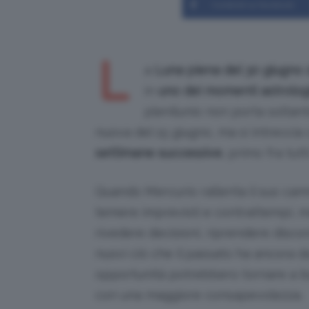
Condividi su Facebook
L
a
Luna piena del 30 giugno 
in
uno dei momenti astrologi
plenilunio non porta soltanto
nuova del 15 giugno, ma si intreccia
settimane successive
, primo fra tutt
Quando Mercurio rallenta il suo ca
temere imprevisti e contrattempi, m
rivedere decisioni, riprendere discor
nuovi ciò che il passato ha ancora d
opportunità potrebbero tornare a bus
con una maggiore consapevolezza.