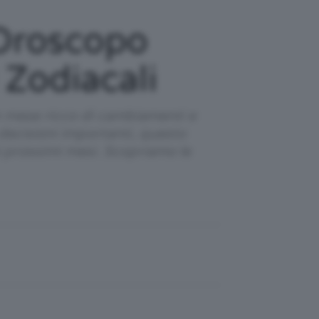
Oroscopo
 Zodiacali
n mese ricco di cambiamenti e
 decisioni importanti, questo
i prossimi mesi. Scopriamo le