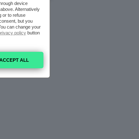
through device
above. Alternatively
 or to refuse
consent, but you
. You can change your
privacy policy
button
ACCEPT ALL