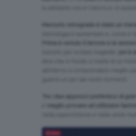
lo abbiamo ora in Cancro e, in autun
Mercurio retrogrado è stato un trend
l’astrologia è aumentato e, come è ti
Prima è venuto il terrore e le ammon
transito per evitare tragedie,
poi è a
dice che in fondo si tratta di un mom
all’interno e comprendere meglio par
guarire un po’ dai nostri tormenti.
Tra i due approcci preferisco di gra
è
meglio provare ad utilizzare l’astro
nella superstizione e nelle ansie inuti
Salva