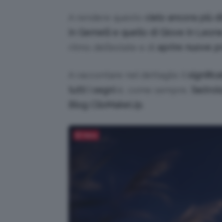
A rendere questo
cielo ancora più d
in Gemelli e quello di Giove in Leon
ritmo dell’estate e di
aprire nuove pr
A raccontare nel dettaglio il
signific
tutti i segni
è, come sempre,
l’astro
Blog ClioMakeUp
.
Salva