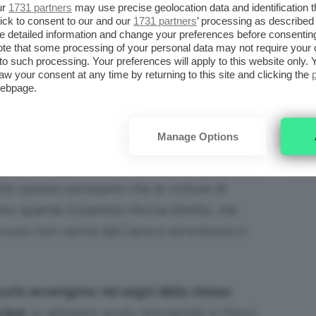
ur
1731 partners
may use precise geolocation data and identification 
scioglieremo tutti, alla faccia dei nostri
ick to consent to our and our
1731 partners
’ processing as described 
menti di lavoro.
detailed information and change your preferences before consenting
te that some processing of your personal data may not require your 
t to such processing. Your preferences will apply to this website only
O NEL SEGNO DEL CANCRO
aw your consent at any time by returning to this site and clicking the
webpage.
ni
e penso ci aspetterà un
luglio strano
,
nte
. La prima novità da segnalare è la
Manage Options
no del Cancro
,
cominciata il 29 giugno e che
esterà ancora nel segno fino al 9 agosto
, una
ché spesso pensiamo che le rotture di
no quando il pianeta ritorna diretto, ma
curio non uscirà dal Cancro ed entrerà in
curio avvengono nei segni dello stesso
Acqua
, lo abbiamo avuto retrogrado in Pesci,