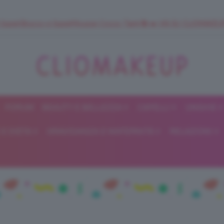
 SuperStrucco e SuperMousse Cocco Tiarè 🌺 ➡️ VAI SU CLIOMAK
FORUM
BEAUTY E BELLEZZA
CAPELLI
UNGHIE
ClioMakeUp
E DIETA
GRAVIDANZA E MATERNITÀ
RELAZIONI
Blog