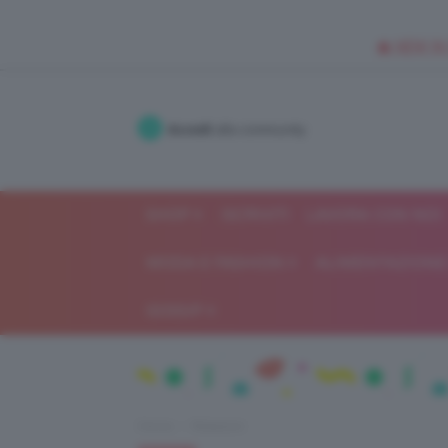
🥥 NEW IN
Accedi
alla community
SHOP
ISCRIVITI
LAVORA CON NOI
MODA E FASHION
ALIMENTAZIONE 
GOSSIP
Home
Relazioni