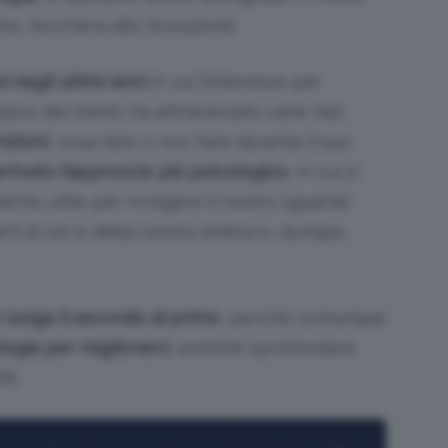
no, toccherà allo Scorpione.
 negli ultimi anni
in cui l’interesse per
pico dei trend, ha attraversato varie fasi.
izioni
, cosa fare o non fare durante il suo
rrivato l’approccio più psicologico
, in cui si
ento utile per rivolgere il nostro sguardo
ti di noi e della nostra ombra e, dunque,
n lunga il secondo al primo
, perché comunque
logia per migliorarci
, anziché sprofondare
li.