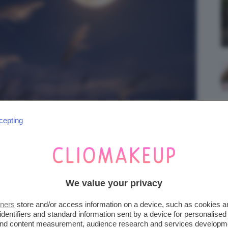
cepting
CORNO 30 GIUGNO 2026
We value your privacy
o la
Luna piena nel Capricorno
. Ci troviamo
da poco cominciata l’estate più calda di
tners
store and/or access information on a device, such as cookies 
identifiers and standard information sent by a device for personalised
nno e sarà così anche il prossimo e quello
 and content measurement, audience research and services developm