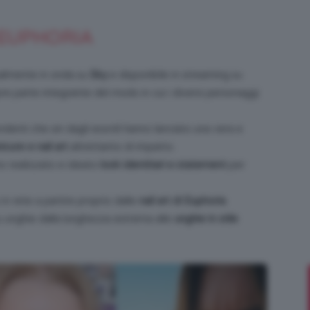
 EUPHORIA
Bellezza
ualmente in onda su
Sky
e disponibile in streaming su
e parte integrante del modo in cui i diversi personaggi
denti che sin dagli esordi hanno lanciato una vera e
icure e nail art
altrettanto di impatto.
e
nno realizzato e ideato
look identitari e statement
per
n rete a partire proprio dalle
nail art di Euphoria
.
u unghie dalla lunghezza estrema alle
unghie in stile
Makeup