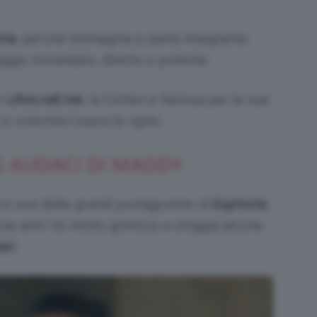
ria
, perché l’immagine è parte integrante
uaggio immediato, diretto e potente.
me
1.800.nail me
, la Cotten è famosa per le sue
e volentieri sopra le righe.
E AUDACI DI MADDY
è una delle grandi protagoniste di
Euphoria
zione anni ’00 molto grintoso e sfoggia alcune
ari
.