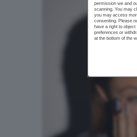
permission we and o
scanning. You may cl
you may access more 
consenting. Please no
have a right to objec
preferences or withdr
at the bottom of the 