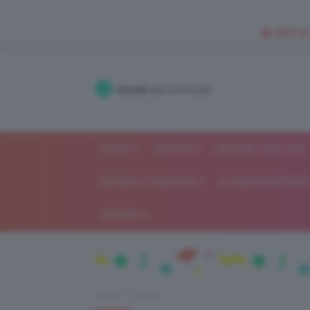
🥥 NEW IN
Accedi
alla community
SHOP
ISCRIVITI
LAVORA CON NOI
MODA E FASHION
ALIMENTAZIONE 
GOSSIP
Home
Unghie