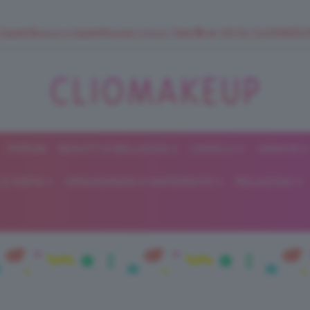
 SuperStrucco e SuperMousse Cocco Tiarè 🌺 ➡️ VAI SU CLIOMAK
FORUM
BEAUTY E BELLEZZA
CAPELLI
UNGHIE
ClioMakeUp
E DIETA
GRAVIDANZA E MATERNITÀ
RELAZIONI
Blog