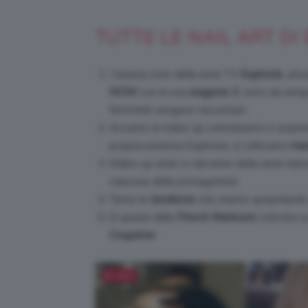
TUTTE LE NAIL ART DI
I beauty look della serie TV
Euphoria
, att
NOW
con la sua
stagione 3
, sono da sempr
femminili vengono raccontati.
Accanto ai make-up coloratissimi e sorpren
propria estetica Euphoria, si collocano
man
Make-up artist e nail artist della serie ha
ciascuna delle protagoniste.
Tante le
tendenze
che stanno spopolando i
Si spazia dalla
French Manicure
colorata s
Coquette
.
Salva