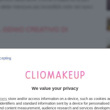
elle manicure più incredibili viste nei nuovi
L GENIO CREATIVO DI
 ancora una volta, del
, a
make-up di Euphoria
cepting
la nail artist
Caroline Cotten
.
 hanno letteralmente cucito su misura dei
look coerenti con le loro personalità e con
We value your privacy
tners
store and/or access information on a device, such as cookies 
identifiers and standard information sent by a device for personalised
 and content measurement, audience research and services developm