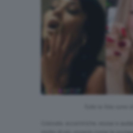
Tutte le foto sono d
Colorate, eccentriche, esose e auda
molto di più, proprio come le protag