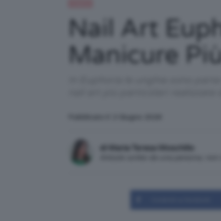
Unghie
Nail Art Euph
Manicure Più
In Euphoria le unghie sono parte 
nail art più particolari realizzate 
Pubblicato il: 2 Giugno 2026
di Maria Teresa Moschillo
Articolo scritto da una persona, no
Condividi su Facebook