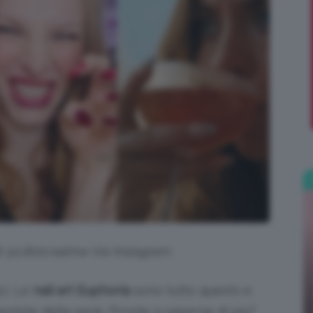
;)
i @
1.800.nailme Via Instagram
ci. Le
nail art Euphoria
sono tutto questo e
oniste della serie. Pronte a saperne di più?