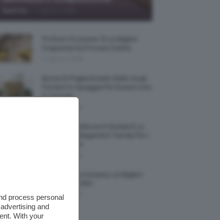
-
TeamClio
7 Agosto 2026
Profumi Al Limone 🍋 Le Migliori
Fragranze Da Provare Subito
7 Agosto 2026
Borse Di Paglia Estate 2026, Quali
Portarsi In Spiaggia Per Essere Chic
E Comode
7 Agosto 2026
La French Pedicure In Estate È La
Nail Art Più Elegante E Trendy Per I
Nostri Piedini
7 Agosto 2026
Tinta Labbra Coreana, Le Migliori
Da Provare ORA
7 Agosto 2026
and process personal
 advertising and
ent. With your