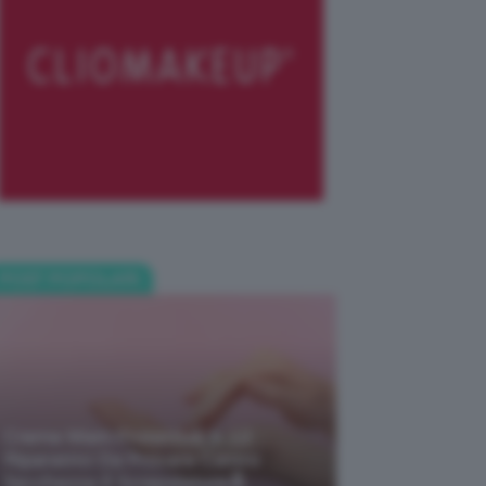
POST POPOLARI
Creme Mani Protettive ✨ 12
Riparatrici Da Provare Contro
Secchezza E Screpolature🔝