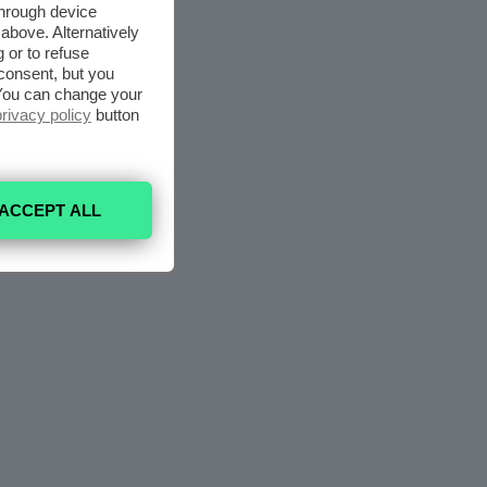
through device
above. Alternatively
 or to refuse
consent, but you
. You can change your
privacy policy
button
ACCEPT ALL