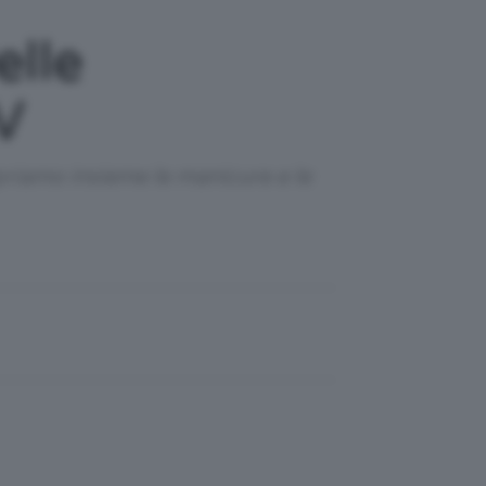
elle
V
priamo insieme le manicure e le