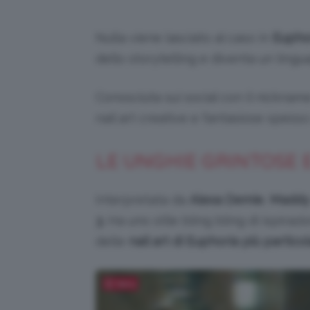
Nulla viene lasciato al caso in
Eupho
dello storytelling e diventa un ling
Conosciuta sui social con il nickna
nail art creative e fantasiose spesso 
LE UNGHIE GRINTOSE 
Interpretata da
Alexa Demie
,
Maddy
3
. Ha uno stile bling bling di ispira
delle
nail art di Euphoria più particol
Salva