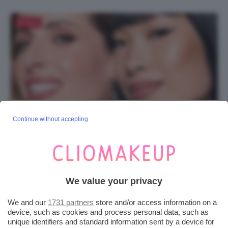
Salva
Continue without accepting
We value your privacy
We and our
1731 partners
store and/or access information on a
device, such as cookies and process personal data, such as
unique identifiers and standard information sent by a device for