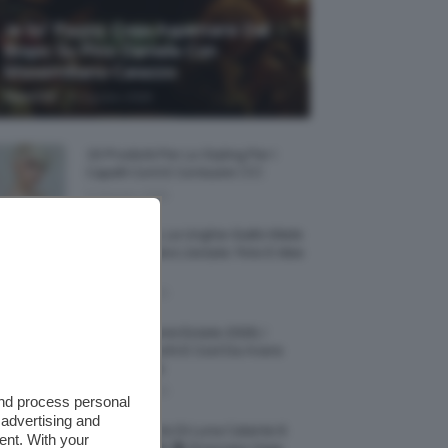
Je So’ Pazzo: Cosa Aspettarsi Dal
Biopic Su Pino Daniele Con
Massimiliano Caiazzo
-
TeamClio
6 Agosto 2026
15 Prodotti Per Lo Styling Per I
Capelli Corti E Cortissimi 💇🏻‍♀️
6 Agosto 2026
Honey Nails, Le Unghie Giallo Miele
Che Dominano L’estate: Foto E Idee
Nail Art
6 Agosto 2026
Vestiti Lingerie Estate 2026, I
Modelli Freschi E Cool Da Avere
Nell’armadio
6 Agosto 2026
and process personal
 advertising and
Ultimo Quarto Di Luna Calante 6
ent. With your