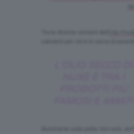
fa
Tra le diverse versioni dell’
Olio Prod
calmanti per chi è in cerca di serenit
L’OLIO SECCO DI
NUXE È TRA I
PRODOTTI PIÙ
FAMOSI E AMATI
illuminante sulla pelle; non solo, anch