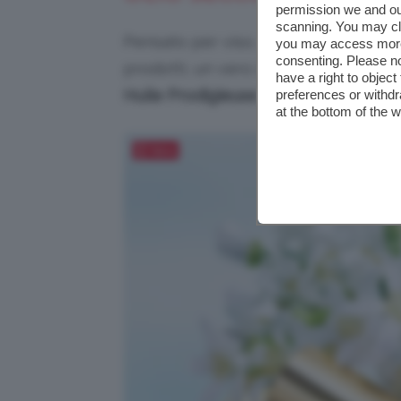
permission we and o
scanning. You may cl
Pensato per viso, corpo e capelli,
N
you may access more 
consenting. Please no
prodotti, un vero
bestseller
, che in 
have a right to objec
Huile Prodigieuse
, un cosmetico dav
preferences or withdr
at the bottom of the 
Salva