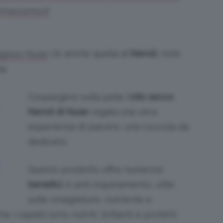
rmacosmo.it
c’è anche quella al
Neroli
, note
igioso Nuxe
à.
Cospargere sulla pelle l’
olio
secco
Neroli di Nuxe
regala una vera
esperienza di piacere, una coccola da
dedicarsi.
Questo prodotto offre numerosi
benefici
: è anti-inquinamento, utile
sulle smagliature, nutriente e
e i capelli sono nutriti, brillanti e protetti