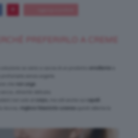
Bellezza
ERCHÉ PREFERIRLO A CREME
oluzione se siete a caccia di un prodotto
emolliente
e
e
 profumarla senza ungerla.
one che
non unge
.
a secca, oltreché delicata.
datti non solo al
corpo,
ma utili anche sui
capelli
.
la doccia,
migliora l’elasticità cutanea
quindi rallenta la
Makeup