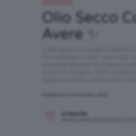
Beauty e bellezza
Olio Secco Co
Avere ✨
L’olio secco è uno dei cosmetici p
Pur essendo un olio, non unge, q
quotidianamente la propria routine
scoprirlo insieme. Tutti i prodott
questi prodotti, potremmo ricev
Pubblicato il: 10 Dicembre 2025
di TeamClio
Articolo scritto da una persona, no