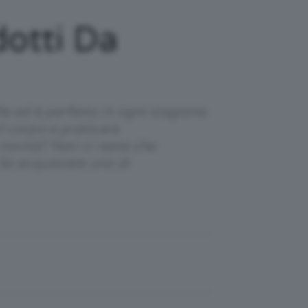
dotti Da
le ed è perfetto in ogni stagione.
l corpo e praticare
 novità? Non ci resta che
 Se acquistate uno di