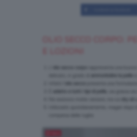
Condividi su Facebook
OLIO SECCO CORPO: P
E LOZIONI
L’
olio
secco corpo
rappresenta una buona s
delicato, in grado di
ammorbidire la pelle
e
Infatti l’
olio secco
presenta una formulazi
È
adatto a tutti i tipi di pelle
, sia grassa si
Ne esistono molte versioni, tra cui
dry oil
a
Utilizzarlo quotidianamente, magari dopo 
comparsa delle rughe.
Salva