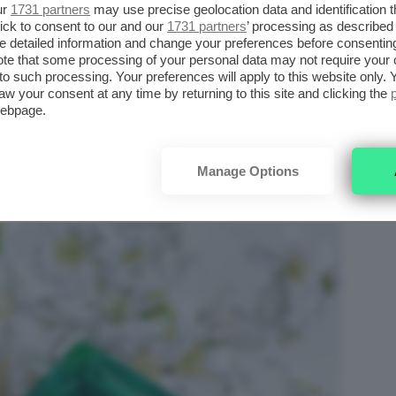
ur
1731 partners
may use precise geolocation data and identification 
ick to consent to our and our
1731 partners
’ processing as described 
uxe
porta in scena uno dei suoi più amati
detailed information and change your preferences before consenting
te that some processing of your personal data may not require your 
tanti conoscono perfettamente. Si tratta di
t to such processing. Your preferences will apply to this website only
vero polifunzionale e bio.
aw your consent at any time by returning to this site and clicking the
webpage.
Manage Options