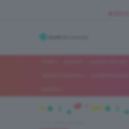
🥥 NEW IN
Accedi
alla community
SHOP
ISCRIVITI
LAVORA CON NOI
MODA E FASHION
ALIMENTAZIONE 
GOSSIP
Home
Beauty e bellezza