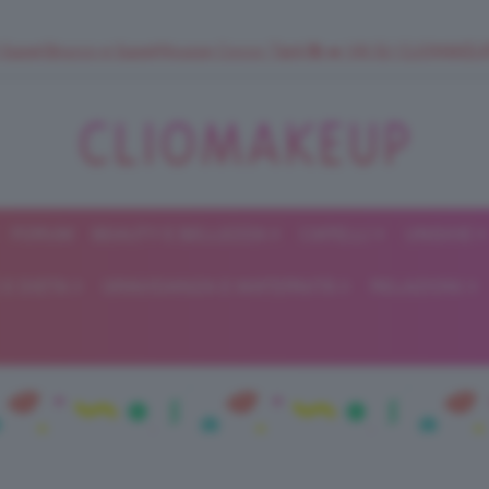
 SuperStrucco e SuperMousse Cocco Tiarè 🌺 ➡️ VAI SU CLIOMAK
FORUM
BEAUTY E BELLEZZA
CAPELLI
UNGHIE
ClioMakeUp
E DIETA
GRAVIDANZA E MATERNITÀ
RELAZIONI
Blog