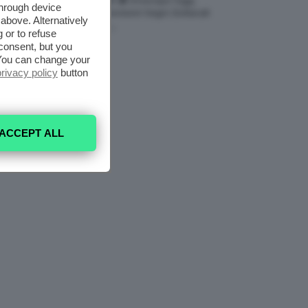
Agosto 2026 🌗 Oroscopo Oggi,
through device
Transiti E Previsioni Segni Zodiacali
above. Alternatively
6 Agosto 2026
 or to refuse
consent, but you
. You can change your
privacy policy
button
ACCEPT ALL