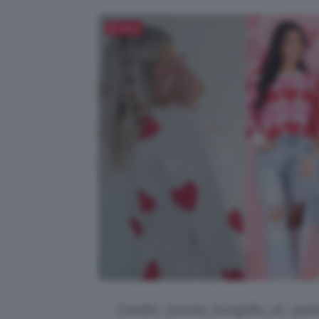
Salva
Credits: @sonia_livinglife_uk, @pin