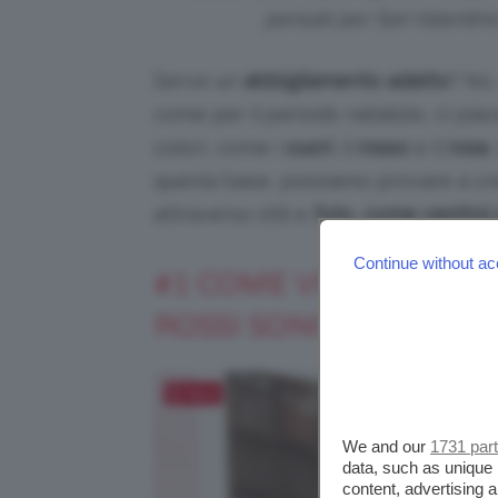
pensati per San Valentino 
Serve un
abbigliamento adatto
? No
come per il periodo natalizio, ci pia
colori, come i
cuori
, il
rosso
e il
rosa
,
questa base, possiamo provare a crea
attraverso stili e
foto
,
come vestirsi
Continue without ac
#1 COME VESTIRSI A S
ROSSI SONO UN MUST
Salva
We and our
1731 par
data, such as unique 
content, advertising