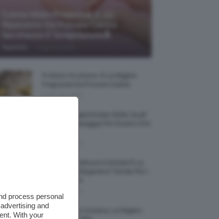
Creme Mani Protettive ✨ 12
Riparatrici Da Provare Contro
Secchezza E Screpolature🔝
-
TeamClio
7 Agosto 2026
Profumi Al Limone 🍋 Le Migliori
Fragranze Da Provare Subito
7 Agosto 2026
Borse Di Paglia Estate 2026, Quali
Portarsi In Spiaggia Per Essere Chic
E Comode
7 Agosto 2026
La French Pedicure In Estate È La
Nail Art Più Elegante E Trendy Per I
Nostri Piedini
7 Agosto 2026
and process personal
 advertising and
Tinta Labbra Coreana, Le Migliori
ent. With your