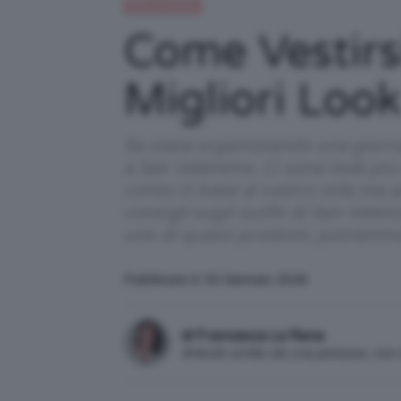
Moda e fashion
Come Vestirs
Migliori Look
Se state organizzando una giorna
a San Valentino. Ci sono look più
conto in base al vostro stile ma 
consigli sugli outfit di San Valen
uno di questi prodotti, potremm
Pubblicato il: 30 Gennaio 2026
di Francesca La Rana
Articolo scritto da una persona, no