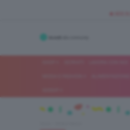
🥥 NEW IN
Accedi
alla community
SHOP
ISCRIVITI
LAVORA CON NOI
MODA E FASHION
ALIMENTAZIONE 
GOSSIP
Home
Moda e fashion