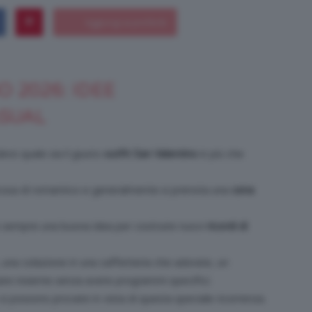
Bellezza
 2026: IDEE
ASUAL
ersi quale sia il giusto
outfit San Valentino
è più che
e
alcosa di romantico e generalmente si prenota una
cena
 sempre una buona idea per costruire nuovi
ricordi di
Makeup
una colazione in una caffetteria che adorate, un
re insieme senza avere programmi specifici.
si possono provare in vista di questa speciale ricorrenza.