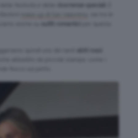
elle festività e delle
ricorrenze speciali
. È
llezioni
, sia tra le
make-up di San Valentino
roviamo anche su
outfit romantici
per questa
ggeriamo quindi uno dei tanti
abiti rossi
,
che abbellito da piccole stampe, come i
de fiocco sul petto.