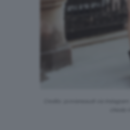
Credits: @vivianeaudi via Instagram
chiodo in