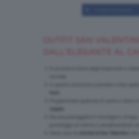
Condividi su Facebook
OUTFIT SAN VALENTINO
DALL’ELEGANTE AL C
Si avvicina la festa degli innamorati e chied
normale.
In questa ricorrenza si puntare a fare qu
fuori.
Programmare qualcosa di carino e dolce è
coppia
.
Da una passeggiata in montagna o al lago, 
pomeriggio al cinema o semplicemente sta
Tante sono le
attività di San Valentino
che 