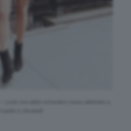
 – Look con abito romantico rosso abbinato a
 pelle e stivaletti