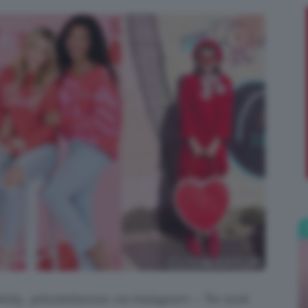
;)
klily, @itsstellarose via Instagram – Tre look