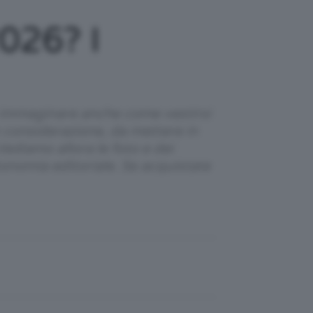
026? I
o immaginare anche come vestirsi
n considerazione, da mettere in
ediamo allora le foto e dei
utonomia editoriale. Se acquistate