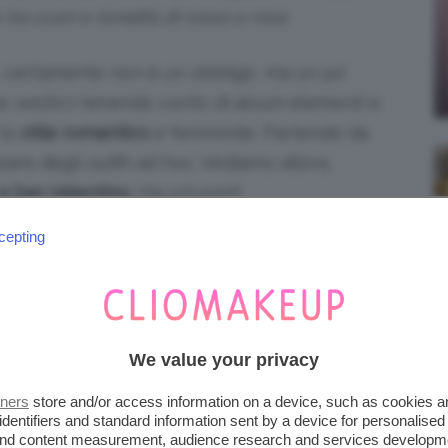
tra cuori e tonalità di rosso e rosa
, certamente non è un obbligo, ma un po’
ce vestirci tenendo conto di alcuni elementi e
 lo
stile romantico
e femminile. Partendo da
re degli outfit ad hoc. Vediamo allora,
 a San Valentino
. Via col post!
cepting
AN VALENTINO? GLI ABITI
We value your privacy
tners
store and/or access information on a device, such as cookies 
identifiers and standard information sent by a device for personalised
 and content measurement, audience research and services developm