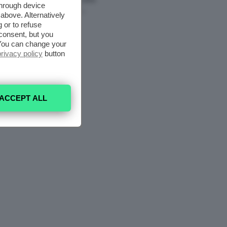
Da Provare ORA
through device
7 Agosto 2026
above. Alternatively
 or to refuse
consent, but you
. You can change your
privacy policy
button
ACCEPT ALL