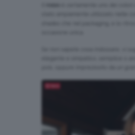
Il
rosso
è certamente uno dei colori d
stato ampiamente utilizzato nelle co
shades che nel packaging, e lo rit
occasione unica.
Se non sapete cosa indossare, vi su
elegante e simpatico, semplice o an
pois, oppure impreziosito da un gran
Salva