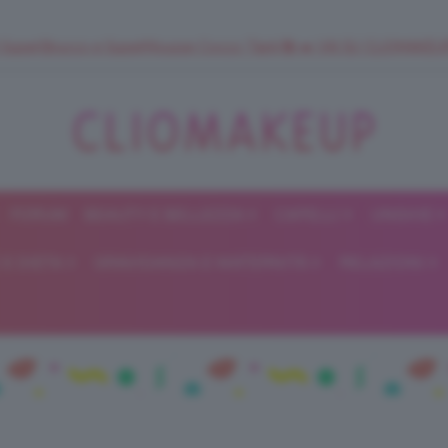
 SuperStrucco e SuperMousse Cocco Tiarè 🌺 ➡️ VAI SU CLIOMAK
FORUM
BEAUTY E BELLEZZA
CAPELLI
UNGHIE
ClioMakeUp
E DIETA
GRAVIDANZA E MATERNITÀ
RELAZIONI
Blog