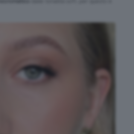
ocromatico
dalle tonalità soft, per questo è