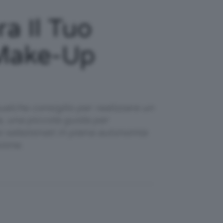
a Il Tuo
 Make-Up
ualche consiglio per realizzare un
a, una piccola guida per
o selezionati in piena autonomia
ione.