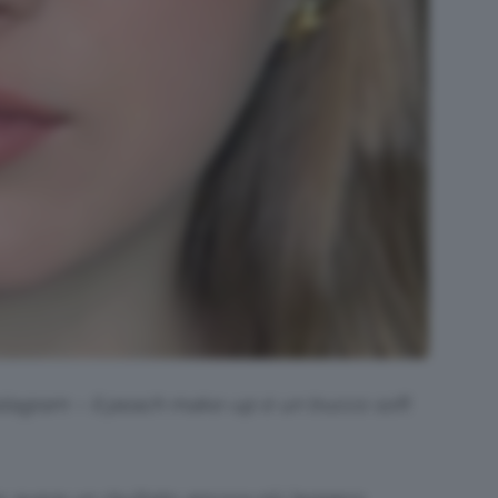
stagram – Il peach make-up è un trucco soft