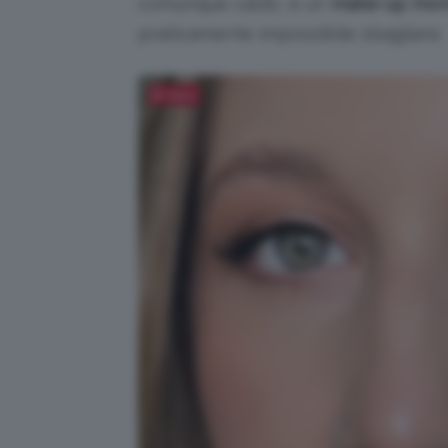
comunque caldo, è un
make-up mon
praticamente impossibile sbagliare.
Salva