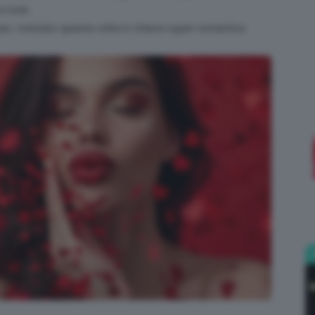
o look.
, rivisitato questa volta in chiave super romantica.
;)