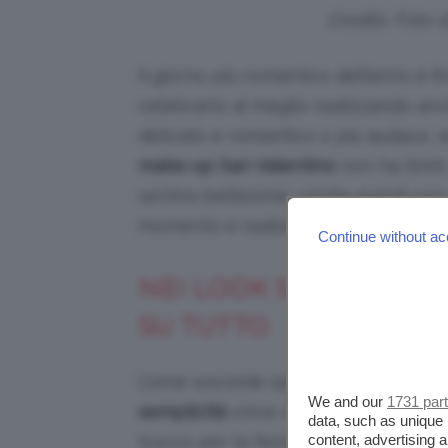
Credits: Foto 
Il giorno più romantico dell’anno è f
celebrarlo al meglio realizzando anc
delicato e romantico o più audace, es
make-up
San Valentino
non ha limiti
sentire bellissime: venite quindi con 
momento e realizzare un
trucco per
Continue without ac
NEI LOOK SAN VALENT
SU TUTTO
Come succede spesso, anche quando
We and our
1731 par
semplicità
vince su tutto. Per questo
data, such as unique 
trucco per la festa degli innamorati
content, advertising