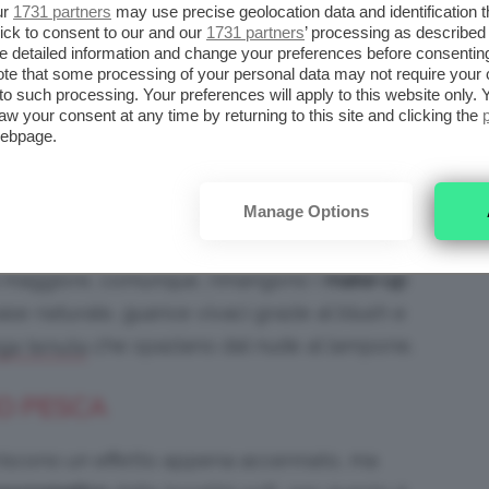
ur
1731 partners
may use precise geolocation data and identification 
ick to consent to our and our
1731 partners
’ processing as described 
detailed information and change your preferences before consenting
te that some processing of your personal data may not require your 
zioni pescate oppure rosate, due grandi
t to such processing. Your preferences will apply to this website only
aw your consent at any time by returning to this site and clicking the
 innamorati. Non dimenticate, se vi piacciono
webpage.
co neutro-marrone può sempre diventare
se ci abbinate un
rosso, grande
rossetto
Manage Options
ino
.
la maggiore, comunque, rimangono i
make-up
ase naturale, guance vivaci grazie al blush e
che spaziano dal nude al lampone.
nga tenuta
O PESCA
riscono un effetto appena accennato, ma