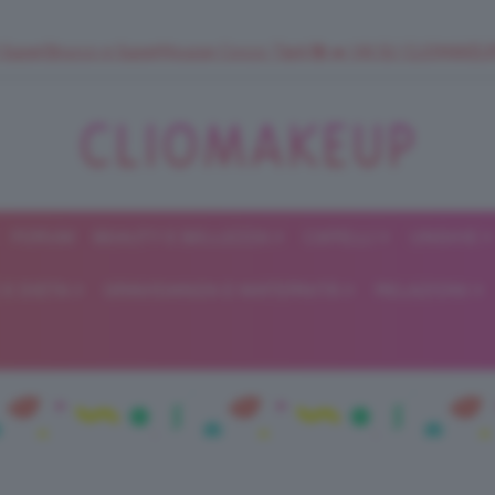
 SuperStrucco e SuperMousse Cocco Tiarè 🌺 ➡️ VAI SU CLIOMAK
FORUM
BEAUTY E BELLEZZA
CAPELLI
UNGHIE
ClioMakeUp
E DIETA
GRAVIDANZA E MATERNITÀ
RELAZIONI
Blog