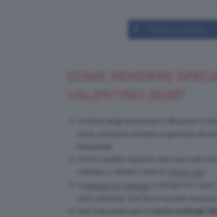
Condividi su Facebook
COME RENDERE SPECIA
VALENTINO 2026?
La festa degli innamorati è alle porte e o
metà, possiamo rendere la giornata davve
irresistibile.
Con le tonalità classiche del rosa e del ro
colorate e vibranti come le
.
Cherry Lips
Il
è sempre un
must
.
makeup-no-makeup
vere cerbiatte. Mai farvi mancare mascara e 
Non trascurate però il
trucco occhi per Sa