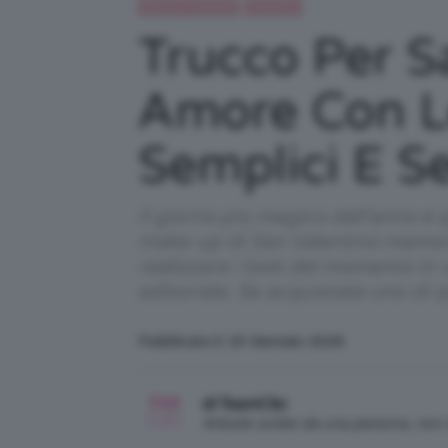
Beauty e bellezza
Relazioni
Trucco Per Sa
Amore Con L
Semplici E S
Il giorno più magico dell'anno è 
make-up di San Valentino memorab
realizzare i look del momento in 
editoriale. Se acquistate uno di
Pubblicato il: 23 Gennaio 2026
di TeamClio
Articolo scritto da una persona, no