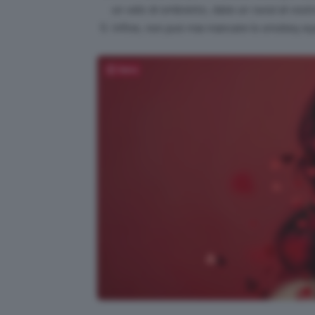
un velo di ombretto, date un
twist
al vostr
Infine, non può mai mancare lo smokey eyes
Salva