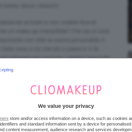
di Adobe Stock | AleksFil
inalmente arrivato e non vedete l’ora di
he un make-up irresistibile? Che sia un look
primete con stile la vostra personalità. Il
. Date voce a ciò che più vi piace e vi fa
noi nel post per scoprire i migliori trend del
 San Valentino
bellissimo!
cepting
INO LA SEMPLICITÀ VINCE
We value your privacy
 si tratta del
make-up San Valentino
la
tners
store and/or access information on a device, such as cookies 
 se avete intenzione di rendere speciale il
identifiers and standard information sent by a device for personalised
 la soluzione è optare per un effetto nude
 and content measurement, audience research and services developm