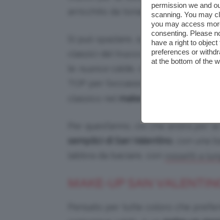
permission we and o
arricchito da tonalità più accese.
scanning. You may cl
you may access more 
consenting. Please no
Si può spaziare, optando per colora
have a right to objec
preferences or withdr
classici del trucco della festa degli
at the bottom of the 
le
nuance
calde, che anche un truc
TOP per l’occasione, specialmente 
classico nel
make-up per San Valent
Per quest’anno, ciò che andrà per 
semplici di San Valentino
, con una b
labbra da baciare, con
rossetti a lu
MAKE-UP SAN VALENTIN
Pensato per tutte coloro che prefe