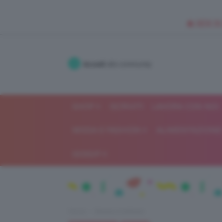
🥥 NEW IN
Accedi
alla community
SHOP
ISCRIVITI
LAVORA CON NOI
MODA E FASHION
ALIMENTAZIONE 
GOSSIP
Home
Beauty e bellezza