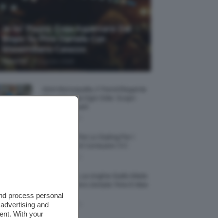
Je So’ Pazzo: Cosa Aspettarsi Dal
Biopic Su Pino Daniele Con
Massimiliano Caiazzo
-
TeamClio
6 Agosto 2026
Abiti Monospalla, Il Trend Elegante
Che Valorizza Ogni Stile: Scopri
Come Abbinarli
6 Agosto 2026
15 Prodotti Per Lo Styling Per I
Capelli Corti E Cortissimi 💇🏻‍♀️
6 Agosto 2026
Honey Nails, Le Unghie Giallo Miele
Che Dominano L’estate: Foto E Idee
Nail Art
and process personal
 advertising and
6 Agosto 2026
ent. With your