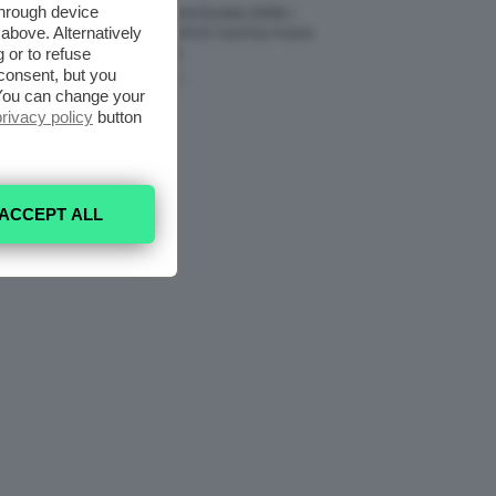
through device
Vestiti Lingerie Estate 2026, I
above. Alternatively
Modelli Freschi E Cool Da Avere
 or to refuse
Nell’armadio
consent, but you
6 Agosto 2026
. You can change your
privacy policy
button
ACCEPT ALL