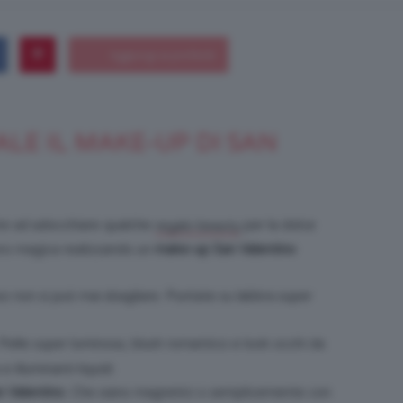
Bellezza
LE IL MAKE-UP DI SAN
e
ltre ad adocchiare qualche
per la dolce
regalo beauty
ro magica realizzando un
make-up
San Valentino
sso non si può mai sbagliare. Puntate su labbra super
Makeup
 Pelle super luminosa, blush romantico e look occhi da
illuminanti liquidi.
n Valentino
. Che siano magnetici o semplicemente con