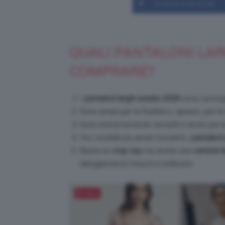
Condividi su Facebook
QUALI PANTALONI LAR
COMPRARE?
I
pantaloni larghi estate 2026
sono i prota
Sono amati per la fluidità e, spesso, per l
Sono estremamente versatili e amati per l
Tra i modelli più amati troviamo i
pantaloni
Basta un
crop top
ma anche una
camicia l
abbigliamento freschi e bellissimi.
Salva