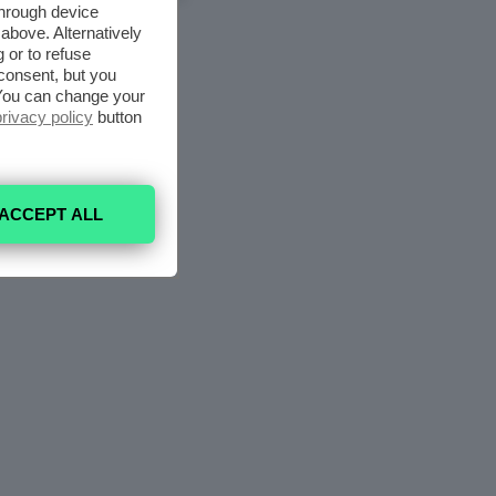
through device
above. Alternatively
 or to refuse
consent, but you
. You can change your
privacy policy
button
ACCEPT ALL