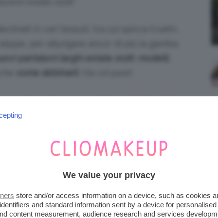
lezioni estate 2026
clinati in vari tessuti, tra cui spicca il satin,
o zeppe, per allungare ancor di più la gamba.
uovi pantaloni
larghi estate 2026
:
modelli
,
che
come abbinarli
. Via col post!
 PANTALONI LARGHI ESTATE
cepting
We value your privacy
tners
store and/or access information on a device, such as cookies 
identifiers and standard information sent by a device for personalised
 and content measurement, audience research and services developm