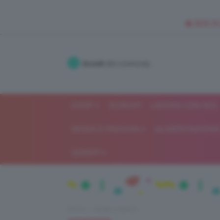
🥥 NEW IN
Accedi
alla community
SHOP
ISCRIVITI
LAVORA CON NOI
MODA E FASHION
ALIMENTAZIONE 
GOSSIP
Home
Moda e fashion