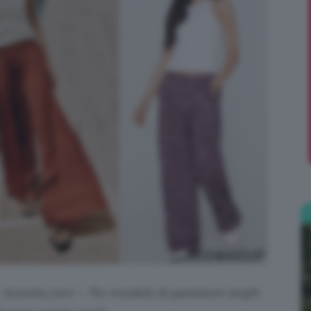
;)
 tezenis.com – Tre modelli di pantaloni larghi