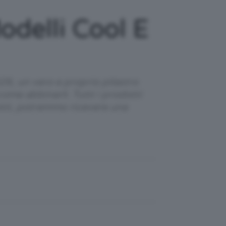
odelli Cool E
026, un vero e proprio pilastro
ome abbinarli. Tutti i prodotti
otti, potremmo ricevere una