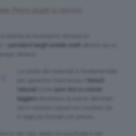
enape. Prezzo: 59,95€ su zara.com
la libertà di movimento attraverso
i. I
pantaloni larghi estate 2026
offrono sia un
ampe vibranti.
La scelta dei materiali è fondamentale
VE
per garantire freschezza.
I tessuti
naturali
come
puro lino e cotone
leggero
dominano la scena, declinati
sia in versioni casual con coulisse sia
in tagli più formali con pinces.
torno del raso, della viscosa fluida e del