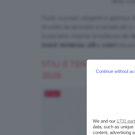
delle col
Fluidi, scivolati, eleganti e glamour, de
di solito da abbinare a sandali alti 
Scopriamo insieme la bellezza dei
n
brand
,
tendenze
,
stili
e
colori
ma an
STILI E TENDENZE DEI
Continue without ac
2026
Salva
We and our
1731 par
data, such as unique 
content, advertising