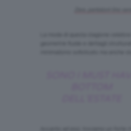
Zara, pantaloni lino s
La moda di questa stagione celebra 
geometrie fluide e dettagli strutturat
minimalismo sofisticato ma anche st
SONO I MUST HA
BOTTOM
DELL’ESTATE
Accanto ad essi, troviamo un forte ri