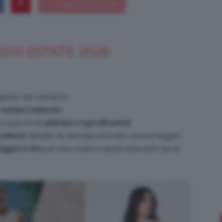
GHI ESTATE 2026
Bellezza
gonisti del momento.
e
stampe multicolor
.
e
a capacità di
adattarsi a ogni silhouette
.
 palazzo
abbelliti da dettagli sartoriali e tessuti leggeri.
eggera in lino
per dare risalto a questi splendidi capi di
Makeup