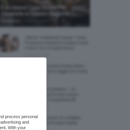
5 Accessori Casa Estate Per
Decorarla In Questa Stagione
-
Giorgia Asti
8 Agosto 2026
Allerta “Underboob Sweat”: Come
Prevenire Irritazioni E Sudore Sotto
Il Seno Con I Prodotti Giusti
8 Agosto 2026
Borse All’uncinetto Estate 2026, I
Modelli Freschi E Leggeri Da Avere
8 Agosto 2026
Creme Mani Protettive ✨ 12
Riparatrici Da Provare Contro
Secchezza E Screpolature🔝
7 Agosto 2026
and process personal
Profumi Al Limone 🍋 Le Migliori
 advertising and
Fragranze Da Provare Subito
ent. With your
7 Agosto 2026