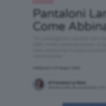
Moda e fashion
Pantaloni La
Come Abbina
Tra i protagonisti assoluti dei me
della moda contemporanea. Scopria
sono selezionati in piena autono
commissione.
Pubblicato il: 24 Giugno 2026
di Francesca La Rana
Articolo scritto da una persona, no