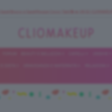
 SuperStrucco e SuperMousse Cocco Tiarè 🌺 ➡️ VAI SU CLIOMAK
FORUM
BEAUTY E BELLEZZA
CAPELLI
UNGHIE
ClioMakeUp
E DIETA
GRAVIDANZA E MATERNITÀ
RELAZIONI
Blog