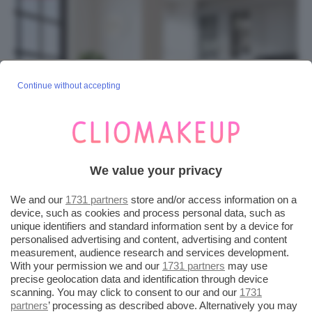
Continue without accepting
We value your privacy
We and our
1731 partners
store and/or access information on a
device, such as cookies and process personal data, such as
unique identifiers and standard information sent by a device for
personalised advertising and content, advertising and content
measurement, audience research and services development.
With your permission we and our
1731 partners
may use
precise geolocation data and identification through device
scanning. You may click to consent to our and our
1731
Vesgantti, Divano a 2 posti in tessuto. Prezzo:
partners
’ processing as described above. Alternatively you may