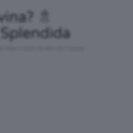
vina? 🚿
 Splendida
i prima o dopo la doccia? Quale