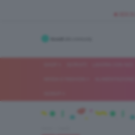
🥥 NEW IN
Accedi
alla community
SHOP
ISCRIVITI
LAVORA CON NOI
MODA E FASHION
ALIMENTAZIONE 
GOSSIP
Home
Capelli