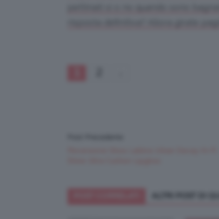
pettinati si o no quando sono bagna
risposta definitiva? Allora girate pag
1
2
Post Precedente
Recensione Gloss Labbra Urban Decay Hi-Fi
Shine Ultra Cushion Lipgloss
POST CORRELATI
ALTRI POST DI 