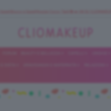
 SuperStrucco e SuperMousse Cocco Tiarè 🌺 ➡️ VAI SU CLIOMAK
FORUM
BEAUTY E BELLEZZA
CAPELLI
UNGHIE
ClioMakeUp
E DIETA
GRAVIDANZA E MATERNITÀ
RELAZIONI
Blog