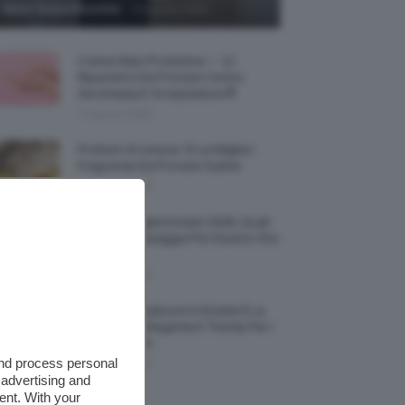
-
Maria Teresa Moschillo
8 Agosto 2026
Creme Mani Protettive ✨ 12
Riparatrici Da Provare Contro
Secchezza E Screpolature🔝
7 Agosto 2026
Profumi Al Limone 🍋 Le Migliori
Fragranze Da Provare Subito
7 Agosto 2026
Borse Di Paglia Estate 2026, Quali
Portarsi In Spiaggia Per Essere Chic
E Comode
7 Agosto 2026
La French Pedicure In Estate È La
Nail Art Più Elegante E Trendy Per I
Nostri Piedini
and process personal
7 Agosto 2026
 advertising and
ent. With your