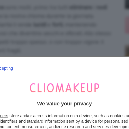
ra
sono molti, primo tra tutti
eliminare
i
nodi
 la nostra chioma durante la giornata.
larità li rende
lucidi
e
forti,
mantenendo
 così che diventino secchi e sfibrati. Allo stesso
lli troppo spesso, o con troppo vigore: il
i fragili.
cepting
on meno veemenza… 💆🏻
ZOLARE I CAPELLI PER NON
We value your privacy
tners
store and/or access information on a device, such as cookies 
identifiers and standard information sent by a device for personalised
 and content measurement, audience research and services developm
re i capelli
al meglio e ci sono varie