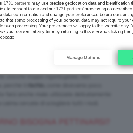
ur
1731 partners
may use precise geolocation data and identification 
to fin da subito. Ad esempio,
non partite
ick to consent to our and our
1731 partners
’ processing as described 
detailed information and change your preferences before consenting
tendo dal cuoio capelluto può stressare molto
te that some processing of your personal data may not require your 
iate piuttosto a
districare le punte
, dove
t to such processing. Your preferences will apply to this website only
aw your consent at any time by returning to this site and clicking the
ntamente risalite fino a metà della vostra
webpage.
Manage Options
ò cancellare dalla nostra memoria!
tte
ciocche troppo ingarbugliate
, non
, perché il
rischio,
come dicevamo poco
e farsi anche male: utilizzate delicatamente
calma cercate di sciogliere tutti i nodi.
RNO BISOGNA PETTINARSI?