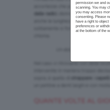
permission we and o
accortezze che potete mettere in at
scanning. You may cl
you may access more 
dalle radici
, districare i capelli par
consenting. Please no
anche le lunghezze e spezzarle. Iniz
have a right to objec
preferences or withdr
solitamente si formano più nodi e le
at the bottom of the 
chioma.
Un dolore che nessuno pu
Nel caso vi ritrovaste con delle bru
intervenite in maniera troppo decisa
sopra, è quello di
strappare
i
capelli
un pettine a denti larghi e con molta 
QUANTE VOLTE AL GIO