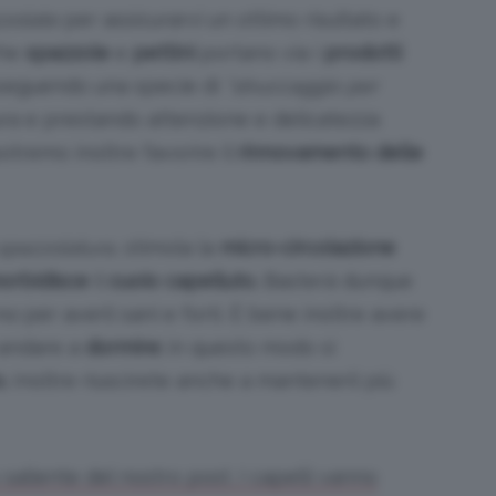
zolate
per assicurarvi un ottimo risultato e
che
spazzole
e
pettini
portano via i
prodotti
eguendo una specie di
“struccaggio per
ra e prestando attenzione e delicatezza
otremo inoltre favorire il
rinnovamento delle
spazzolatura
, stimola la
micro-circolazione
rbidisce
il
cuoio capelluto.
Basterà dunque
no
per averli sani e forti. È bene inoltre avere
 andare a
dormire:
in questo modo si
o
.
Inoltre riuscirete anche a mantenerli più
aliente del nostro post. I capelli vanno