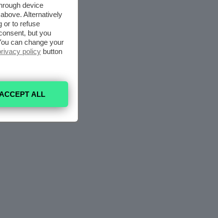
through device
above. Alternatively
 or to refuse
consent, but you
. You can change your
privacy policy
button
ACCEPT ALL