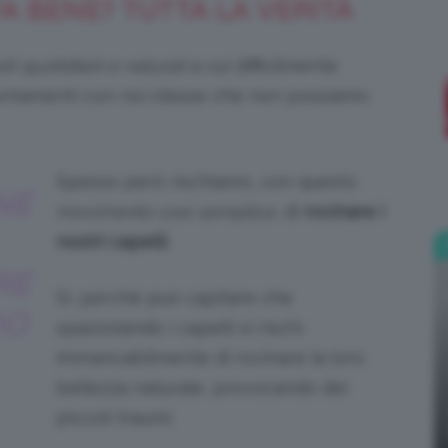
FA BENE? TUTTA LA VERITÀ
;)
ti quotidiani e naturali
a cui difficilmente
untamenti con noi stesse che non possiamo
Spesso però rischiamo, con questo
NE
movimento così semplice
, di
rovinare i
nostri capelli
.
RE
Si, perché può capitare che
DO
spazzolando i capelli si rischi
immancabilmente di rovinare la loro
bellezza naturale, provocando dei
piccoli traumi.