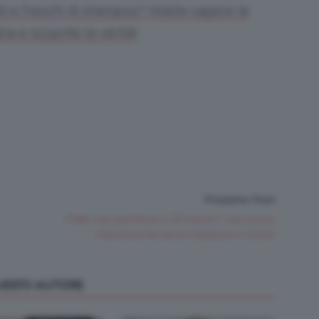
ti e freschi di shampoo? Volete sapere la
ina e scoprite la verità!
Prossimo Post
Pelle viso perfetta in 20 minuti? Una nuova
maschera fai da te impazza in Corea!
QUESTO AUTORE