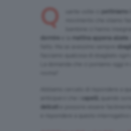
Q
uante volte ci
pettiniamo i
movimento che stiamo fac
bambine ci hanno insegna
dormire
e la
mattina appena alzate
,
fatto. Ma se avessimo sempre
sbagl
facciamo qualcosa di sbagliato ogn
La domanda che ci poniamo oggi in 
rovina?
Abbiamo cercato di rispondere a q
anticiparvi che i
capelli,
quando so
delicati
e possono essere facilmen
e rispondere a questo interrogativo