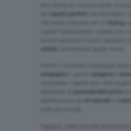
Non esiste un
numero esatto di spaz
dei
capelli perfetti,
ma ricordatevi 
che avete utilizzato per lo
styling,
es
capelli”.
Spazzolando i capelli con cu
senza trascurare il cuoio capelluto p
cellule
, ed eliminare quelle morte.
Inoltre, il
semplice massaggio della 
sanguigna
e, quindi,
ossigena
e
ammo
spazzolare i capelli
due volte al gior
l’abitudine di
spazzolandoli prima
di
distribuiranno gli
oli naturali
e il
seb
puliti più a lungo.
Ragazze, siamo arrivate al momento s