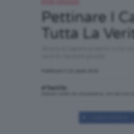
Capelli
IN EVIDENZA
Pettinare I C
Tutta La Ver
Sicure di sapere proprio tutto su
sarà la risposta giusta!
Pubblicato il: 22 Aprile 2018
di TeamClio
Articolo scritto da una persona, non da una 
Condividi su Facebook