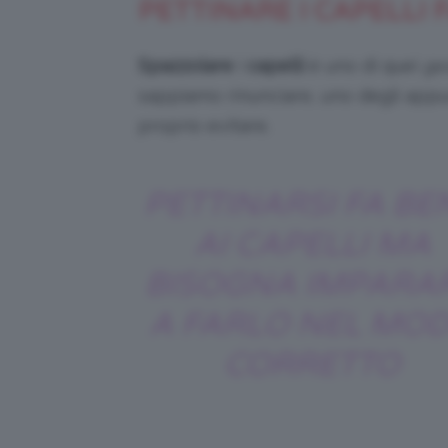
PETTINARE I CAPELLI 
Spazzolare
i
capelli
è uno di quei
ges
sappiamo rinunciare, uno degli app
proprio evitare.
PETTINARSI FA BE
AI CAPELLI MA
BISOGNA IMPARA
A FARLO NEL MO
CORRETTO