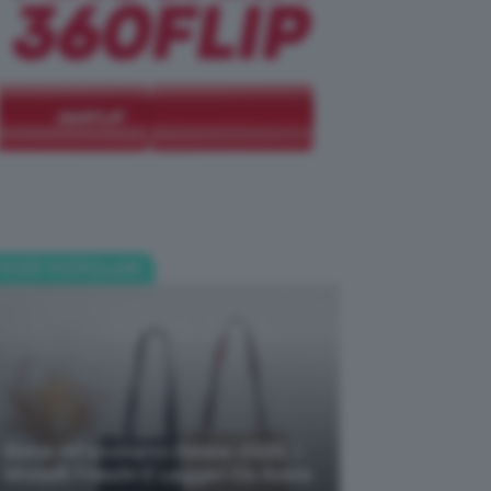
POST POPOLARI
Borse All’uncinetto Estate 2026, I
Modelli Freschi E Leggeri Da Avere