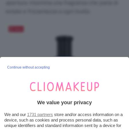
apertura. Insomma una fragranza che parla di
estate e frizzantezza a ogni livello.
Salva
Continue without accepting
We value your privacy
We and our
1731 partners
store and/or access information on a
device, such as cookies and process personal data, such as
unique identifiers and standard information sent by a device for