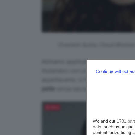
Overskin Sunny Cloud Bronzer in
Abbiamo applicato il bronzer dirett
Aiutandoci con un pennello, lo abbi
Continue without ac
aspettavamo, si fonde in pochi seco
pelle
senza lasciare macchie o striat
Salva
We and our
1731 par
data, such as unique 
content, advertising