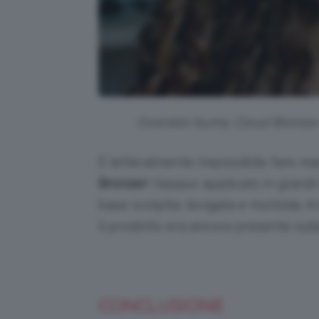
Overskin Sunny Cloud Bronzer in
É letteralmente impossibile fare m
Bronzer
! Seppur applicato in grandi
base scolpita, levigata e morbida. A
il prodotto era ancora presente sulla
CONCLUSIONE