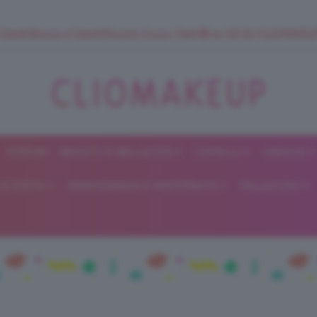
 SuperStrucco e SuperMousse Cocco Tiarè 🌺 ➡️ VAI SU CLIOMAK
FORUM
BEAUTY E BELLEZZA
CAPELLI
UNGHIE
ClioMakeUp
E DIETA
GRAVIDANZA E MATERNITÀ
RELAZIONI
Blog