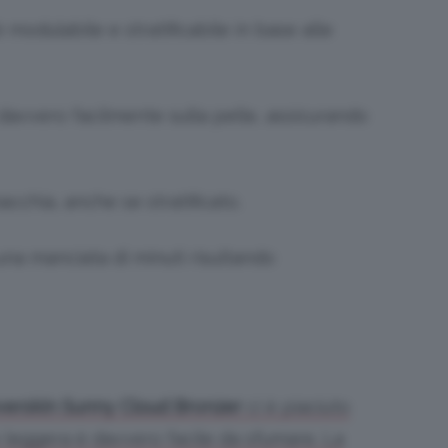
modulabile e stratificabile in base alle
davvero facilmente sulla pelle, assicurando
acchia, anche se stratificato.
 una manciata di minuti risultando
erskin Sunny Cloud Bronzer
ci è piaciuto
e leggera è davvero facile da sfumare. La