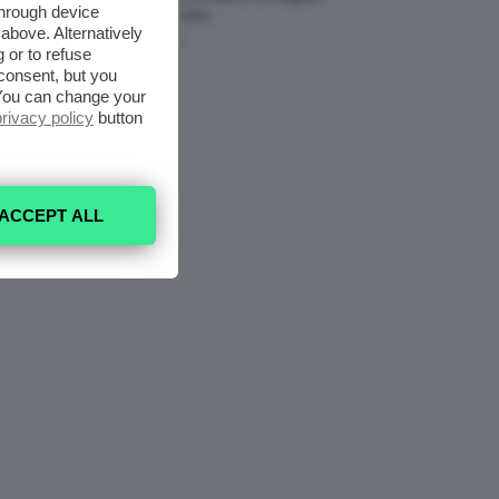
through device
Da Provare ORA
above. Alternatively
7 Agosto 2026
 or to refuse
consent, but you
. You can change your
privacy policy
button
ACCEPT ALL