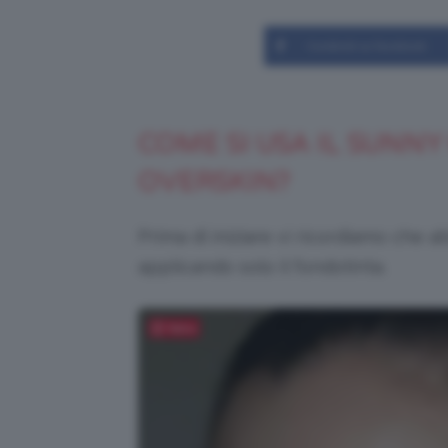
Condividi su Facebook
COME SI USA IL SUNN
OVERSKIN?
Prima di iniziare vi ricordiamo che a
applicando solo il fondotinta.
Salva