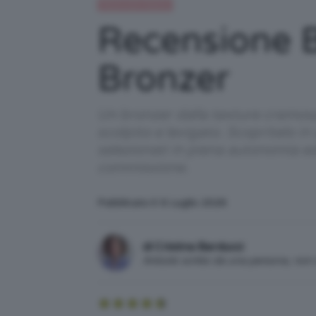
Recensioni beauty
Recensione 
Bronzer
Un bronzer dalla texture cremosa
scolpito e levigato. Scopritelo in
selezionati in piena autonomia e
commissione.
Pubblicato il: 6 Luglio 2026
di Cristina Barducci
Articolo scritto da una persona, no