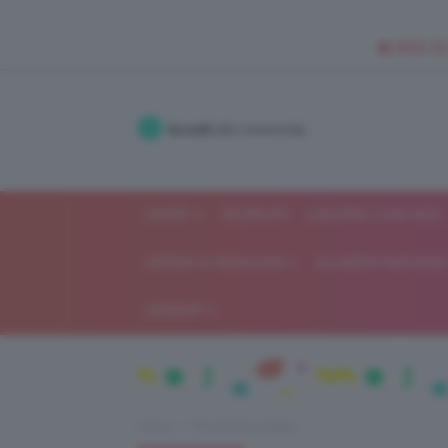
🥥 NEW IN
Accedi
alla community
SHOP
ISCRIVITI
LAVORA CON NOI
MODA E FASHION
ALIMENTAZIONE 
GOSSIP
Home
Recensioni beauty