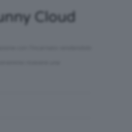
unny Cloud
ezione con l'incarnato rendendolo
 potremmo ricevere una