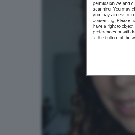
permission we and o
scanning. You may cl
you may access more 
consenting. Please no
have a right to objec
preferences or withdr
at the bottom of the 