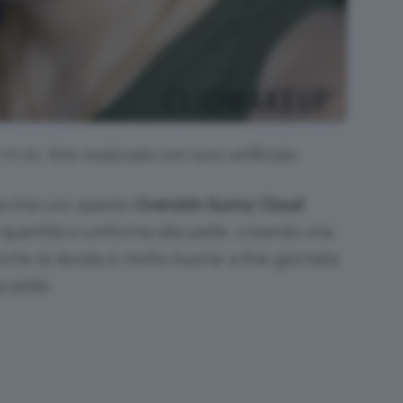
 01, foto realizzata con luce artificiale.
acchia con questo
Overskin Sunny Cloud
 quantità si uniforma alla pelle, creando una
nche la durata è molto buona: a fine giornata
 pelle.