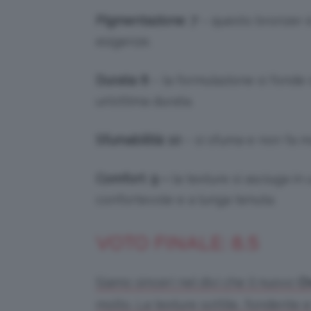
Pigmentazione
:
7
– questo bronzer è 
esigenze.
Durata: 8
– la formulazione si fonde 
un’ottima durata.
Sfumabilità: 10
– si sfuma e non fa m
Comfort
:
9 –
la texture si asciuga in
confortevole e a lunga tenuta.
VOTO FINALE: 8.5
Siamo sinceri nel divi che il nuovo
Ov
molto. La texture sottile, fondente 