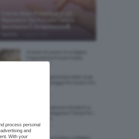
Creme Mani Protettive ✨ 12
Riparatrici Da Provare Contro
Secchezza E Screpolature🔝
-
TeamClio
7 Agosto 2026
Profumi Al Limone 🍋 Le Migliori
Fragranze Da Provare Subito
7 Agosto 2026
Borse Di Paglia Estate 2026, Quali
Portarsi In Spiaggia Per Essere Chic
E Comode
7 Agosto 2026
La French Pedicure In Estate È La
Nail Art Più Elegante E Trendy Per I
Nostri Piedini
and process personal
7 Agosto 2026
 advertising and
ent. With your
Tinta Labbra Coreana, Le Migliori