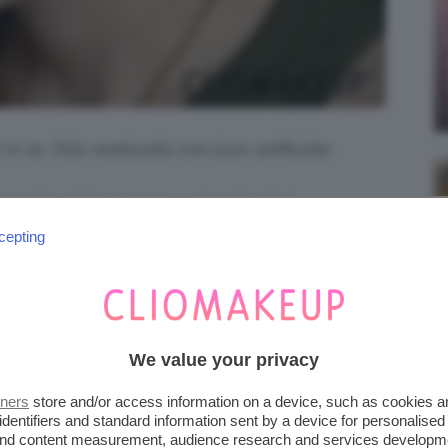
 01, foto realizzata con luce artificiale.
amente sulle guance a piccole dosi.
amo sfumato nella pelle. La formula, come ci
cepting
ndi dulla pelle e regala un
effetto seconda
ure.
We value your privacy
tners
store and/or access information on a device, such as cookies 
identifiers and standard information sent by a device for personalised
 and content measurement, audience research and services developm