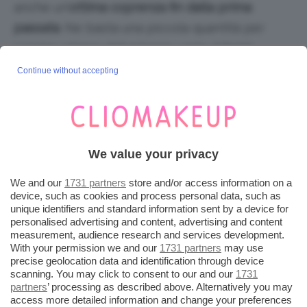
anche un’
ottima coprenza fin dalla prima
passata
. Ne basta una piccola quantità per
coprire un’area abbastanza vasta. Il finish
luminoso si assesta in qualche minuto,
Continue without accepting
diventando completamente matt ed opaco.
Tutti i prodotti sono selezionati in piena
autonomia editoriale. Se acquistate uno di
We value your privacy
questi prodotti, potremmo ricevere una
We and our
1731 partners
store and/or access information on a
commissione.
device, such as cookies and process personal data, such as
unique identifiers and standard information sent by a device for
personalised advertising and content, advertising and content
*** Prezzi e disponibilità dei prodotti possono
measurement, audience research and services development.
essere suscettibili a variazioni. Il post contiene
With your permission we and our
1731 partners
may use
precise geolocation data and identification through device
link affiliati ***
scanning. You may click to consent to our and our
1731
partners
’ processing as described above. Alternatively you may
access more detailed information and change your preferences