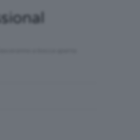
sional
lasceranno a bocca aperta.