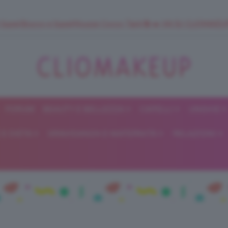
 SuperStrucco e SuperMousse Cocco Tiarè 🌺 ➡️ VAI SU CLIOMAK
FORUM
BEAUTY E BELLEZZA
CAPELLI
UNGHIE
ClioMakeUp
E DIETA
GRAVIDANZA E MATERNITÀ
RELAZIONI
Blog