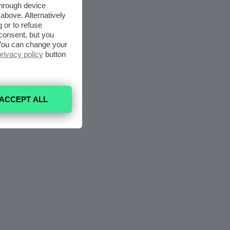
through device
above. Alternatively
 or to refuse
consent, but you
. You can change your
privacy policy
button
ACCEPT ALL