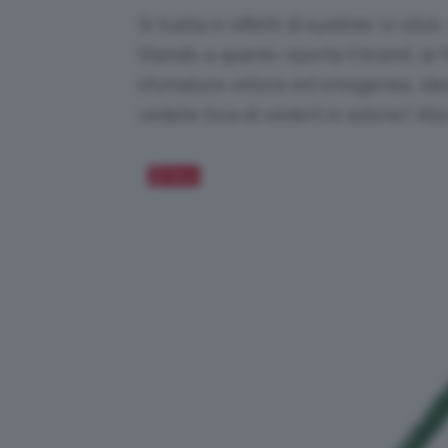
Si tratta in effetti di eyeliner in sti
Stando a quanto riporta il brand, l
sfumatura veloce ed omogenea, idea
vedete l’ora di vederli in azione? All
Salva