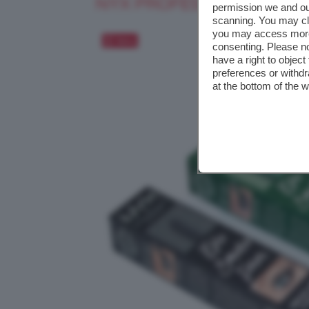
NYX PROFESSIONAL MAKE
permission we and o
scanning. You may cl
you may access more 
Salva
consenting. Please no
have a right to objec
preferences or withdr
at the bottom of the 