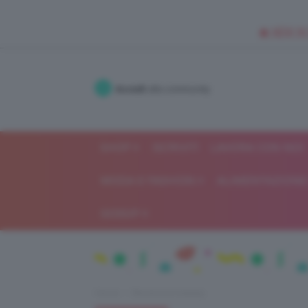
🥥 NEW IN
Accedi
alla community
SHOP
ISCRIVITI
LAVORA CON NOI
MODA E FASHION
ALIMENTAZIONE 
GOSSIP
Home
Recensioni beauty