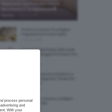
Riparatrici Da Provare Contro
Secchezza E Screpolature🔝
-
TeamClio
7 Agosto 2026
Profumi Al Limone 🍋 Le Migliori
Fragranze Da Provare Subito
7 Agosto 2026
Borse Di Paglia Estate 2026, Quali
Portarsi In Spiaggia Per Essere Chic
E Comode
7 Agosto 2026
La French Pedicure In Estate È La
Nail Art Più Elegante E Trendy Per I
Nostri Piedini
7 Agosto 2026
Tinta Labbra Coreana, Le Migliori
and process personal
Da Provare ORA
 advertising and
7 Agosto 2026
ent. With your