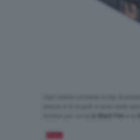
Ogni matita contiene 0.17gr di prodot
prezzo è di 10,90€ e sono state lanc
testare per voi la
12 Black Fire
e la
0
Salva