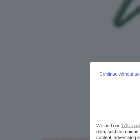
Continue without ac
We and our
1731 par
data, such as unique 
content, advertising