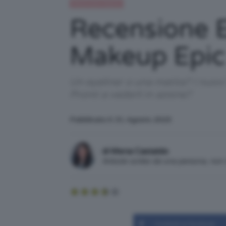
Recensioni beauty
Recensione E
Makeup Epic
Un eyeliner o una matita? I nuov
Pronti a vederli in azione?
Pubblicato il: 31 Agosto 2023
di Mena Castaldo
Articolo scritto da una persona, no
Condividi su Facebook