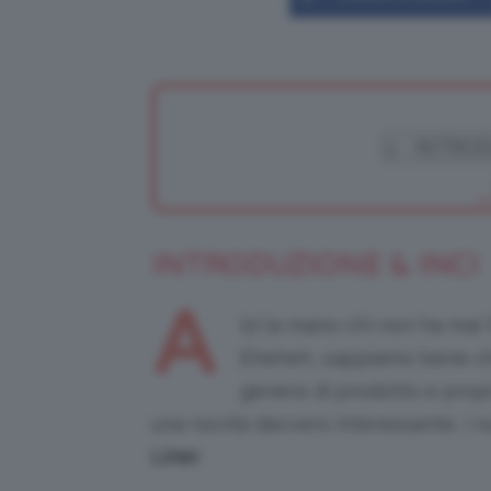
INTRODUZIONE & INCI
A
lzi la mano chi non ha mai 
Eheheh, sappiamo bene ch
genere di prodotto e propr
una novità davvero interessante, i n
Liner
.