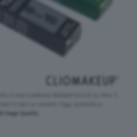
to e una scadenza dall’apertura di 24 mesi. Il
iate in ben 12 varianti. Oggi, andremo a
8 Sage Sparks
.