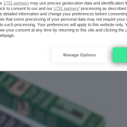
UP EPIC SMOKE LINER
ur
1731 partners
may use precise geolocation data and identification 
ick to consent to our and our
1731 partners
’ processing as described 
detailed information and change your preferences before consenting
te that some processing of your personal data may not require your 
t to such processing. Your preferences will apply to this website only
aw your consent at any time by returning to this site and clicking the
webpage.
Manage Options