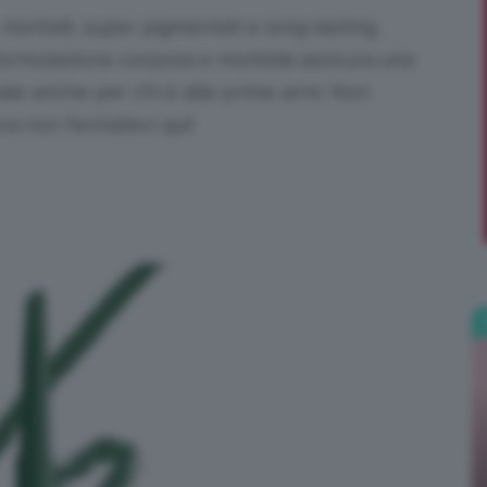
ck, morbidi, super pigmentati e long-lasting.
;)
a formulazione corposa e morbida assicura una
le anche per chi è alle prime armi.
Non
ora non fermatevi qui!